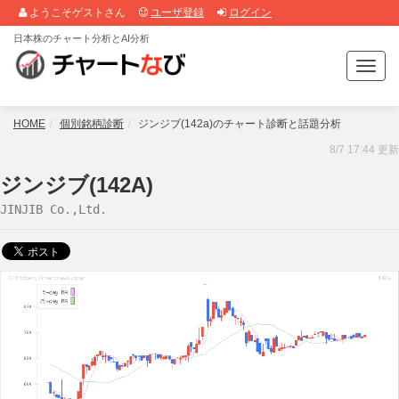
ようこそゲストさん
ユーザ登録
ログイン
日本株のチャート分析とAI分析
T
o
g
g
HOME
個別銘柄診断
ジンジブ(142a)のチャート診断と話題分析
l
8/7 17:44 更新
e
n
ジンジブ(142A)
a
JINJIB Co.,Ltd.
v
i
g
a
t
i
o
n