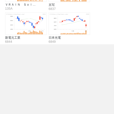
ＶＲＡＩＮ Ｓｏｌ…
京写
135A
6837
新電元工業
日本光電
6844
6849