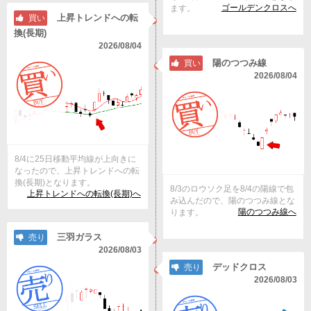
ゴールデンクロスへ
ます。
上昇トレンドへの転
買い
換(長期)
2026/08/04
陽のつつみ線
買い
2026/08/04
8/4に25日移動平均線が上向きに
なったので、上昇トレンドへの転
換(長期)となります。
8/3のロウソク足を8/4の陽線で包
上昇トレンドへの転換(長期)へ
み込んだので、陽のつつみ線とな
陽のつつみ線へ
ります。
三羽ガラス
売り
2026/08/03
デッドクロス
売り
2026/08/03