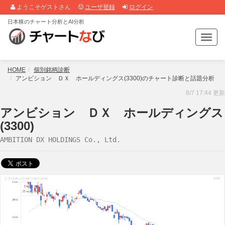
ようこそゲストさん
ユーザ登録
ログイン
日本株のチャート分析とAI分析
T
o
g
g
HOME
個別銘柄診断
l
アンビション ＤＸ ホールディングス(3300)のチャート診断と話題分析
e
8/7 17:44 更新
n
a
アンビション ＤＸ ホールディングス
v
(3300)
i
g
AMBITION DX HOLDINGS Co., Ltd.
a
t
i
o
n