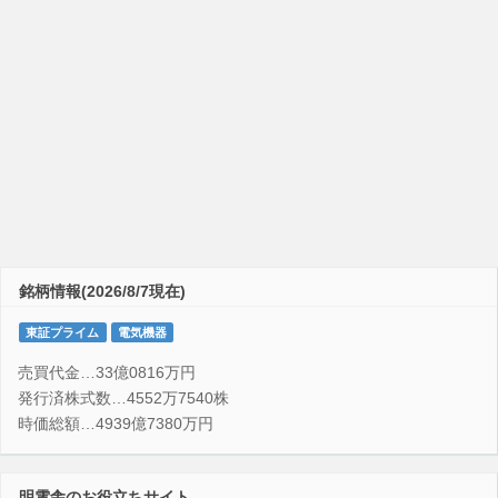
銘柄情報(2026/8/7現在)
東証プライム
電気機器
売買代金…33億0816万円
発行済株式数…4552万7540株
時価総額…4939億7380万円
明電舎のお役立ちサイト