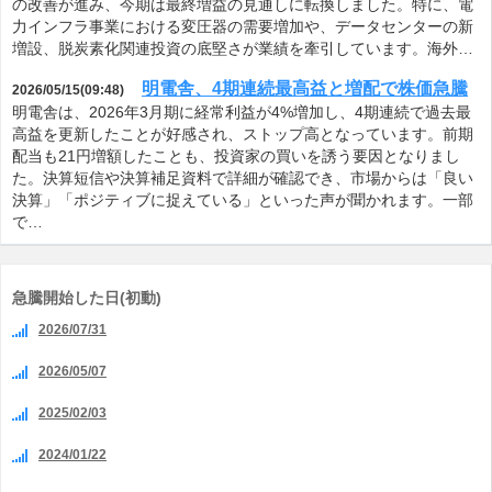
の改善が進み、今期は最終増益の見通しに転換しました。特に、電
力インフラ事業における変圧器の需要増加や、データセンターの新
増設、脱炭素化関連投資の底堅さが業績を牽引しています。海外…
明電舎、4期連続最高益と増配で株価急騰
2026/05/15(09:48)
明電舎は、2026年3月期に経常利益が4%増加し、4期連続で過去最
高益を更新したことが好感され、ストップ高となっています。前期
配当も21円増額したことも、投資家の買いを誘う要因となりまし
た。決算短信や決算補足資料で詳細が確認でき、市場からは「良い
決算」「ポジティブに捉えている」といった声が聞かれます。一部
で…
急騰開始した日(初動)
2026/07/31
2026/05/07
2025/02/03
2024/01/22