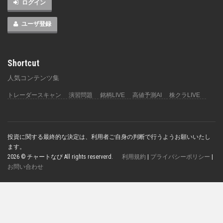
ログイン
ユーザ登録
Shortcut
人気コンテンツ集
トレーダースキャン
演習問題
銘柄LIVE
高値予測AI
株クラLIVE
投資に関する最終的な決定は、利用者ご自身の判断で行うようお願いいたし
ます。
2026 © チャートなび All rights reserverd.
利用規約
|
プライバシーポリシー
|
お問い合わせ