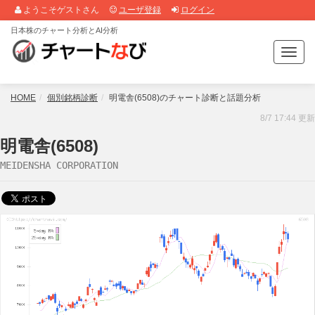
ようこそゲストさん
ユーザ登録
ログイン
日本株のチャート分析とAI分析
T
o
g
g
HOME
個別銘柄診断
明電舎(6508)のチャート診断と話題分析
l
8/7 17:44 更新
e
n
明電舎(6508)
a
MEIDENSHA CORPORATION
v
i
g
a
t
i
o
n