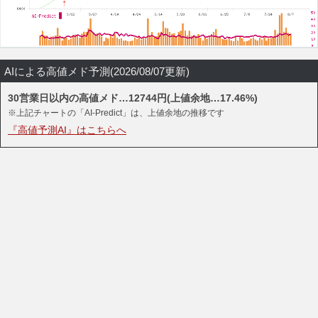
AIによる高値メド予測(2026/08/07更新)
30営業日以内の高値メド…12744円(上値余地…17.46%)
※上記チャートの「AI-Predict」は、上値余地の推移です
『高値予測AI』はこちらへ