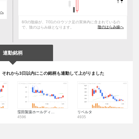
。
へ
8/3の陰線が、7/31のロウソク足の実体内に含まれているの
陰のはらみ線へ
で、陰のはらみ線となります。
連動銘柄
、それから3日以内にこの銘柄も連動して上がりました
窪田製薬ホールディ…
リベルタ
4596
4935