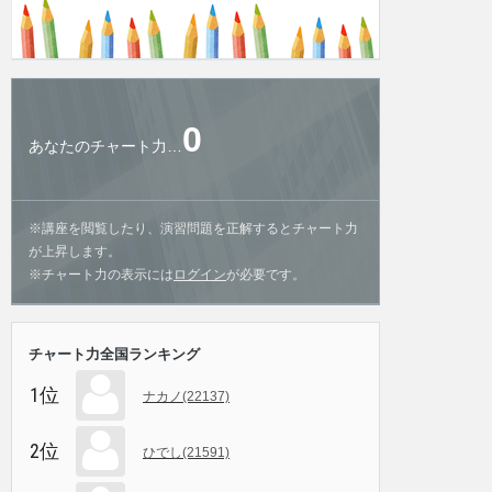
0
あなたのチャート力…
※講座を閲覧したり、演習問題を正解するとチャート力
が上昇します。
※チャート力の表示には
ログイン
が必要です。
チャート力全国ランキング
1位
ナカノ(22137)
2位
ひでし(21591)