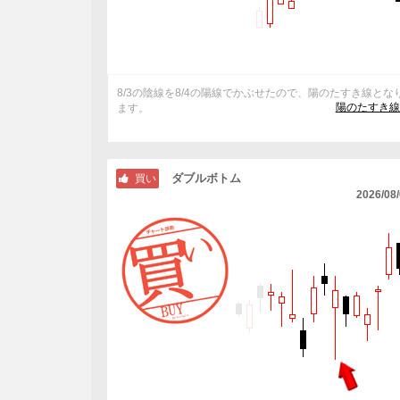
8/3の陰線を8/4の陽線でかぶせたので、陽のたすき線とな
陽のたすき線
ます。
ダブルボトム
買い
2026/08