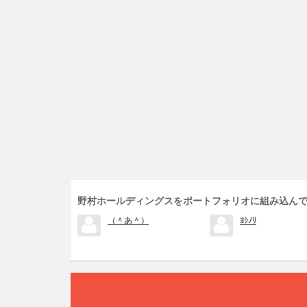
野村ホールディングスをポートフォリオに組み込ん
（＾あ＾）
ﾖｼﾉﾘ