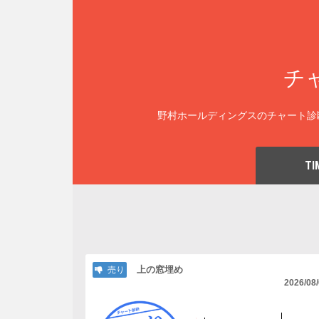
チ
野村ホールディングスのチャート診
TI
上の窓埋め
売り
2026/08