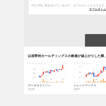
7/6と8/3に底を付けているので、ダブルボトムとなります
ダブルボトム
以前野村ホールディングスの株価が値上がりした際
データホライゾン
トレードワークス
3628
3997