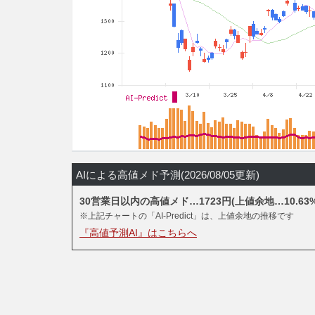
AIによる高値メド予測(2026/08/05更新)
30営業日以内の高値メド…1723円(上値余地…10.63%
※上記チャートの「AI-Predict」は、上値余地の推移です
『高値予測AI』はこちらへ