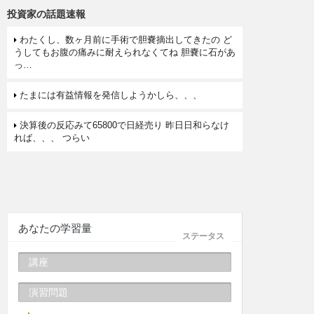
投資家の話題速報
わたくし、数ヶ月前に手術で胆嚢摘出してきたの ど
うしてもお腹の痛みに耐えられなくてね 胆嚢に石があ
っ…
たまには有益情報を発信しようかしら、、、
決算後の反応みて65800で日経売り 昨日日和らなけ
れば、、、 つらい
あなたの学習量
ステータス
講座
演習問題