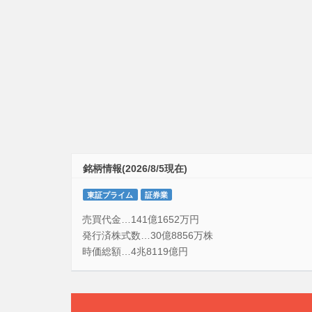
銘柄情報(2026/8/5現在)
東証プライム
証券業
売買代金…141億1652万円
発行済株式数…30億8856万株
時価総額…4兆8119億円