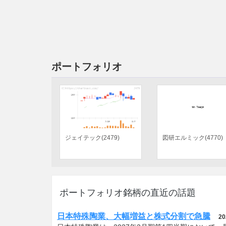
ポートフォリオ
ＩＮＰＥＸ(1605)
ＤＩＣ(4631)
ポートフォリオ銘柄の直近の話題
日本特殊陶業、大幅増益と株式分割で急騰
20