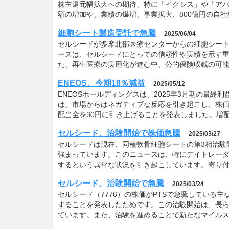
株主還元幅拡大への期待、特に「イクシス」や「ア
額の増加や、業績の爆増、事業拡大、800億円の自社
細胞シート製造受託で急騰
2025/06/04
セルシードが多摩北部医療センターからの細胞シート
ースは、セルシードにとっての信頼性や実績を示す
た、再生医療の実用化が進む中、公的保険収載の可
ENEOS、今期18％減益
2025/05/12
ENEOSホールディングスは、2025年3月期の最終
は、市場からはネガティブな反応を引き起こし、株価
配当金を30円に引き上げることを発表しました。増
セルシード、治験開始で株価急騰
2025/03/27
セルシードは現在、同種軟骨細胞シートの第3相治験
強まっています。このニュースは、特にデイトレーダ
するという異常な状況を引き起こしています。寄り付
セルシード、治験開始で急騰
2025/03/24
セルシード（7776）の株価がPTSで急騰している主
することを発表したためです。この治験開始は、長
ています。また、治験を進めることで新たなマイル