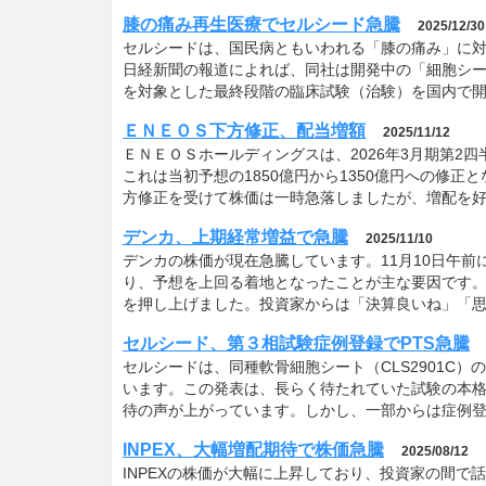
膝の痛み再生医療でセルシード急騰
2025/12/30
セルシードは、国民病ともいわれる「膝の痛み」に
日経新聞の報道によれば、同社は開発中の「細胞シー
を対象とした最終段階の臨床試験（治験）を国内で
ＥＮＥＯＳ下方修正、配当増額
2025/11/12
ＥＮＥＯＳホールディングスは、2026年3月期第2
これは当初予想の1850億円から1350億円への修正
方修正を受けて株価は一時急落しましたが、増配を
デンカ、上期経常増益で急騰
2025/11/10
デンカの株価が現在急騰しています。11月10日午前
り、予想を上回る着地となったことが主な要因です
を押し上げました。投資家からは「決算良いね」「思
セルシード、第３相試験症例登録でPTS急騰
セルシードは、同種軟骨細胞シート（CLS2901C
います。この発表は、長らく待たれていた試験の本
待の声が上がっています。しかし、一部からは症例
INPEX、大幅増配期待で株価急騰
2025/08/12
INPEXの株価が大幅に上昇しており、投資家の間で話