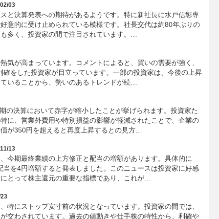
02/03
ースと決算発表への期待があるようです。特に新社長に水戸信彰専
好意的に受け止められている模様です。社長交代は約80年ぶりの
声も多く、投資家の間で注目されています。…
で熱気が高まっています。コメントによると、買いの需要が強く、
の利確をした投資家が目立っています。一部の投資家は、今後の上昇
していることから、勢いのあるトレンドが続…
四半期の決算において赤字が縮小したことが挙げられます。投資家た
。特に、営業外費用や特別損益の影響が軽減されたことで、企業の
価が350円を超えると再度上昇するとの見方…
11/13
は、今期最終業績の上方修正と配当の増額があります。具体的に
間配当を4円増額すると発表しました。このニュースは投資家に好感
家にとって株主還元の重要な指標であり、これが…
/23
り、特にストップ安寸前の状況となっています。投資家の間では、
見が交わされています。過去の値動きや仕手株の特性から、利確や