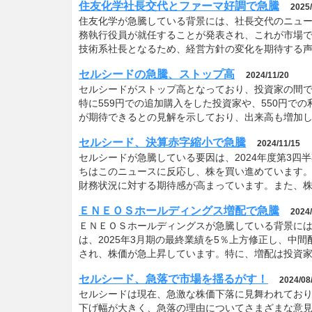
住友化学社長交代とファーマ好調で急騰
2025/
住友化学が急騰している背景には、社長交代のニュ
務執行役員が就任することが発表され、これが市場で
技術系社長となるため、経営方針の変化を期待する
セルシードの急騰、ストップ高
2024/11/20
セルシードがストップ高となっており、投資家の間
特に559円での追加購入をした投資家や、550円で
が期待できるとの見解を示しており、出来高も増加
セルシード、決算赤字縮小で急騰
2024/11/15
セルシードが急騰している要因は、2024年度第3
ちはこのニュースに反応し、株を買い進めています
財務状況に対する期待感が高まっています。また、株
ＥＮＥＯＳホールディングス増配で急騰
2024/
ＥＮＥＯＳホールディングスが急騰している背景に
は、2025年3月期の最終業績を5％上方修正し、中
され、株価が急上昇しています。特に、増配は投資
セルシード、急落で市場を揺るがす！
2024/08
セルシードは現在、急激な株価下落に見舞われてお
下げ幅が大きく、急落の理由についてさまざまな意