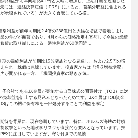
、最終利益が前年同期比4.1倍と大幅に増加し、上期計画を超過した
景には、連結決算短信（IFRS）によると、営業外収益に含まれる
性が示唆されている）が大きく貢献している模…
結経常利益が前年同期比2.4倍の238億円と大幅な増益で着地しまし
業の伸びが顕著であり、4月からの価格改定も寄与して今後の業績
負債の取り崩しによる一過性利益が60億円近…
3月期の最終利益が前期比15％増益となる見通し、および2.5円の増
捉えられ、株価は急騰しています。投資家からは「増収増益増配」
の声が聞かれる一方、「機関投資家の動きが気…
、子会社であるJX金属が実施する自己株式公開買付け（TOB）に対
その売却益を計上する見込みとなったためです。JX金属はTOB資金
NEOSはこの機に保有株を一部処分することで利益を確定…
への期待を背景に、現在急騰しています。特に、ホルムズ海峡の封鎖
先制攻撃といった地政学リスクが直接的な要因となっています。投
PEXに注目していますが、寄り付きでの急騰…