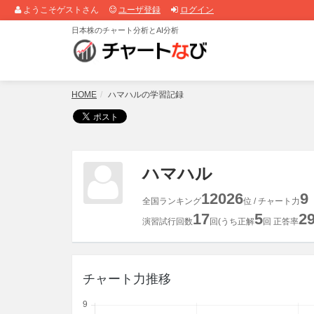
ようこそゲストさん
ユーザ登録
ログイン
日本株のチャート分析とAI分析
HOME
ハマハルの学習記録
ハマハル
12026
9
全国ランキング
位 / チャート力
17
5
29
演習試行回数
回(うち正解
回 正答率
チャート力推移