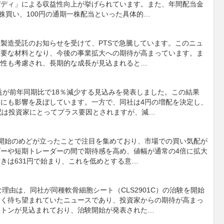
バディ」による収益性向上が挙げられています。また、年間配当金
株買い、100円の通期一株配当といった具体的…
製造受託のお知らせを受けて、PTSで急騰しています。このニュ
重要な材料となり、今後の事業拡大への期待が高まっています。ま
能性も考慮され、長期的な成長が見込まれると…
利益が前年同期比で18％減少する見込みを発表しました。この結果
にも影響を及ぼしています。一方で、同社は4円の増配を決定し、
配は投資家にとってプラス要因とされますが、減…
開始のめどが立ったことで注目を集めており、市場での買い気配が
ーや短期トレーダーの間で期待感を高め、値幅が通常の4倍に拡大
きは631円で始まり、これを低めとする意…
な理由は、同社が同種軟骨細胞シート（CLS2901C）の治験を開始
らく待ち望まれていたニュースであり、投資家からの期待が高まっ
ストンが見込まれており、治験開始が発表された…