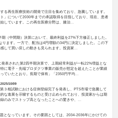
対する再生医療技術の開発で注目を集めており、急騰しています。
ト」について2030年までの承認取得を目指しており、現在、患者
開始しています。この再生医療分野は、膝治…
四半期（中間期）決算において、最終利益を27%下方修正しました。
となります。一方で、配当は4円増額の34円に決定しました。この下
好感して買い戻しの動きも見られます。投資家…
に発表された第2四半期決算で、上期経常利益が一転22%増益とな
。特に電子・先端プロダクツ事業の販売が想定を超えたことが業績
っていたとおり。長期で保有」「2350円平均…
2025/10/09
）の第３相試験における症例登録完了を発表し、PTS市場で急騰して
格的な進展を示唆するものと受け止められており、投資家からは期
登録のみでストップ高となったことへの驚きや、…
題となっています。その要因としては、2034-2036年にかけての