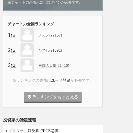
※チャート力の表示には
ログイン
が必要です。
チャート力全国ランキング
1位
ナカノ(22157)
2位
ひでし(21591)
3位
三園の天風(21410)
※ランキングの参加は
ユーザ登録
が必要です。
ランキングをもっと見る
投資家の話題速報
ノリタケ、好決算でPTS急騰