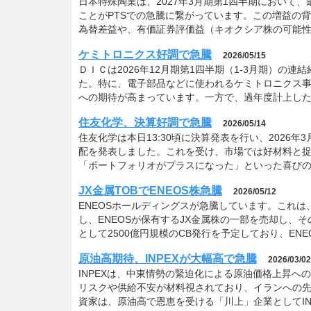
日本特殊陶業は、2027年3月期第1四半期において
ことがPTSでの急騰に繋がっています。この増益の背
為替差益や、有価証券評価益（キオクシア株の可能
ケミトロニクス好調で急騰
2026/05/15
ＤＩＣは2026年12月期第1四半期（1-3月期）の連
た。特に、電子部品などに使われるケミトロニクス事
への期待が高まっています。一方で、過年度計上した
住友化学、決算好調で急騰
2026/05/14
住友化学は本日13:30頃に決算発表を行い、2026年
配を発表しました。これを受け、市場では好材料と
「ポートフォリオがプラスになった」といった喜び
JX金属TOBでENEOS株急騰
2026/05/12
ENEOSホールディングスが急騰しています。これは
し、ENEOSが保有するJX金属株の一部を売却し、
として2500億円規模のCB発行を予定しており、E
原油高期待、INPEXが大幅高で急騰
2026/03/02
INPEXは、中東情勢の緊迫化による原油価格上昇
リスクや供給不安が材料視されており、イランへの
資家は、原油高で恩恵を受ける「川上」企業としてIN