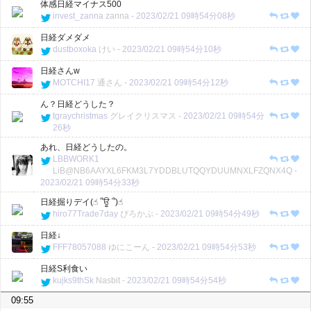
体感日経マイナス500
invest_zanna
zanna
-
2023/02/21 09時54分08秒
日経ダメダメ
dustboxoka
けい
-
2023/02/21 09時54分10秒
日経さんw
MOTCHI17
通さん
-
2023/02/21 09時54分12秒
ん？日経どうした？
tgraychristmas
グレイクリスマス
-
2023/02/21 09時54分
26秒
あれ、日経どうしたの。
LBBWORK1
LiB@NB6AAYXL6FKM3L7YDDBLUTQQYDUUMNXLFZQNX4Q
-
2023/02/21 09時54分33秒
日経掘りデイ(☝︎ ՞ਊ ՞)☝︎
hiro77Trade7day
ぴろかぷ
-
2023/02/21 09時54分49秒
日経↓
FFF78057088
ゆにこーん
-
2023/02/21 09時54分53秒
日経S利食い
kujks9thSk
Nasbit
-
2023/02/21 09時54分54秒
09:55