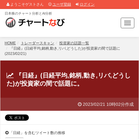
ようこそゲストさん
ユーザ登録
ログイン
日本株のチャート分析とAI分析
T
o
g
g
HOME
トレーダースキャン
投資家の話題一覧
l
『日経』(日経平均,銘柄,動き,リバ,どうした)が投資家の間で話題に
(2023/02/21)
e
n
a
v
『日経』(日経平均,銘柄,動き,リバ,どうし
i
た)が投資家の間で話題に。
g
a
t
2023/02/21 10時02分作成
i
o
n
「日経」を含むツイート数の推移