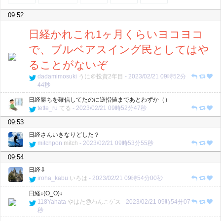
09:52
日経かれこれ1ヶ月くらいヨコヨコ
で、ブルベアスイング民としてはや
ることがないぞ
dadamimosuki
うに＠投資2年目
-
2023/02/21 09時52分
44秒
日経勝ちを確信してたのに逆指値まであとわずか（）
tette_ru
てる
-
2023/02/21 09時52分47秒
09:53
日経さんいきなりどした？
mitchpon
mitch
-
2023/02/21 09時53分55秒
09:54
日経⇩
iroha_kabu
いろは
-
2023/02/21 09時54分00秒
日経↓(O_O)↓
118Yahata
やはた@わんこゲス
-
2023/02/21 09時54分07
秒