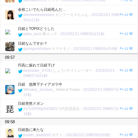
bamukero555
ミント
-
2023/02/21 09時56分19秒
余裕こいでたら日経死んだ…
eleeeeeeeeeeees
カンフーカマちゃん
-
2023/02/21 09時
56分21秒
日経とTOPIXどうした
kabu_lucci
株ルッチ
-
2023/02/21 09時56分21秒
日経なんですか？
gomigomihetare
ナマケモノ
-
2023/02/21 09時56分54秒
09:57
円高に振れて日経下げ
daytrader_SYOU
しょう⭐️デイトレーダー
-
2023/02/21
09時57分01秒
日経 急降下ナイアガラ中
Whiskey_bonbon_
Hibiki＠Trader
-
2023/02/21 09時57分
15秒
日経突然ドボン
2eTzXR96gXdOdGV
2代目琵琶丸
-
2023/02/21 09時57分
18秒
09:58
日経急に来たな
potato_daddy03
ポテト
-
2023/02/21 09時58分03秒