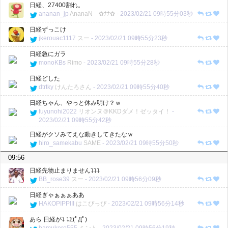
日経、27400割れ。
ananan_jp
AnanaN ✿ﾅﾅ✿
-
2023/02/21 09時55分03秒
日経ずっこけ
jkerouac1117
スー
-
2023/02/21 09時55分23秒
日経急にガラ
monoKBs
Rimo
-
2023/02/21 09時55分28秒
日経どした
dtrtky
けんたろさん
-
2023/02/21 09時55分40秒
日経ちゃん、やっと休み明け？ｗ
fuyunohi2022
リオンヌ＠KKDダメ！ゼッタイ！
-
2023/02/21 09時55分42秒
日経がクソみてえな動きしてきたなｗ
hiro_samekabu
SAME
-
2023/02/21 09時55分50秒
09:56
日経先物止まりません⤵︎⤵︎⤵︎
BB_rose39
スー
-
2023/02/21 09時56分09秒
日経ぎゃぁぁぁああ
HAKOPIPPIII
はこぴっぴ
-
2023/02/21 09時56分14秒
あら 日経が⤵︎ ⤵︎Σ(ﾟДﾟ)