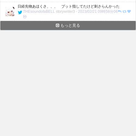
日経先物あほくさ、、、 プット指してたけど刺さらんかった
THEsoundofaBELL
storywriter3
-
2023/02/21 09時58分06
秒
もっと見る