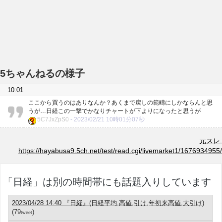
5ちゃんねるの様子
10:01
ここから買うのはありなんか？あくまで戻しの範疇にしかならんと思
うが…日経この一撃でかなりチャートが下よりになったと思うが
5C7JxZpS0
-
2023/02/21 10時01分07秒
元スレ:
https://hayabusa9.5ch.net/test/read.cgi/livemarket1/1676934955/
「日経」は別の時間帯にも話題入りしています
2023/04/28 14:40 『日経』(日経平均,高値,引け,年初来高値,大引け)
(79
)
tweet