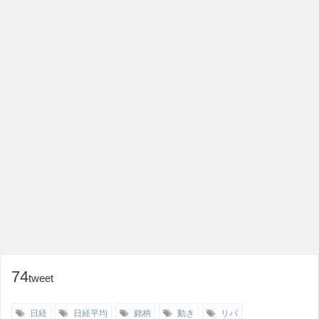
74
tweet
日経
日経平均
銘柄
動き
リバ