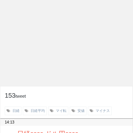
153
tweet
日経
日経平均
マイ転
安値
マイナス
14:13