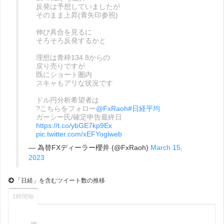
反発は予想していましたが
そのまま上昇(青矢印参照)
伸び具合を見るに
そろそろ反発するかと
理想は青枠134.8からの
戻り売りですが
既にショート圏内
スキャもアリな状況です
ドル円分析希望者は
?こちらをフォロー
@FxRaoh
#日経平均
ガーシー氏/確定申告最終日
https://t.co/ybGE7kp9Ex
pic.twitter.com/xEFYoglweb
— 為替FXディーラー櫻井 (@FxRaoh)
March 15,
2023
「日経」を含むツイート数の推移
1時間毎
150