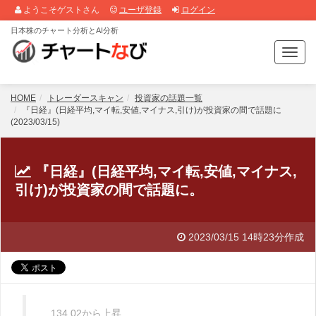
ようこそゲストさん
ユーザ登録
ログイン
日本株のチャート分析とAI分析
T
o
g
g
HOME
トレーダースキャン
投資家の話題一覧
l
『日経』(日経平均,マイ転,安値,マイナス,引け)が投資家の間で話題に
(2023/03/15)
e
n
a
v
『日経』(日経平均,マイ転,安値,マイナス,
i
引け)が投資家の間で話題に。
g
a
t
2023/03/15 14時23分作成
i
o
n
134.02から上昇