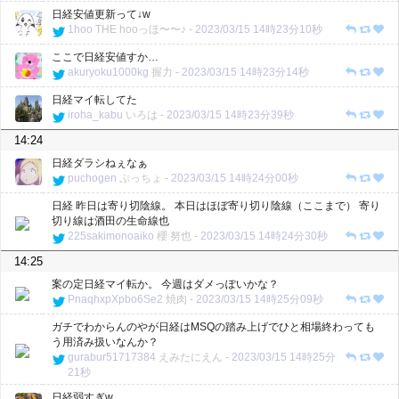
日経安値更新って↓w
1hoo
THE hooっほ〜〜♪
-
2023/03/15 14時23分10秒
ここで日経安値すか…
akuryoku1000kg
握力
-
2023/03/15 14時23分14秒
日経マイ転してた
iroha_kabu
いろは
-
2023/03/15 14時23分39秒
14:24
日経ダラシねぇなぁ
puchogen
ぷっちょ
-
2023/03/15 14時24分00秒
日経 昨日は寄り切陰線。 本日はほぼ寄り切り陰線（ここまで） 寄り
切り線は酒田の生命線也
225sakimonoaiko
櫻 努也
-
2023/03/15 14時24分30秒
14:25
案の定日経マイ転か。 今週はダメっぽいかな？
PnaqhxpXpbo6Se2
焼肉
-
2023/03/15 14時25分09秒
ガチでわからんのやが日経はMSQの踏み上げでひと相場終わっても
う用済み扱いなんか？
gurabur51717384
えみたにえん
-
2023/03/15 14時25分
21秒
日経弱すぎw