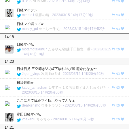
0_k36
NUMA⚽
-
2023/03/15 14時17分14秒
日経マイテン
mtheta1
狐影の翁
-
2023/03/15 14時17分19秒
日経マイ転ってw
messy_pd
めっしー/れむ
-
2023/03/15 14時17分52秒
14:18
日経マイ転
motamotakun07
たみやん/鍛練千日勝負一瞬
-
2023/03/15
14時18分18秒
14:20
日経日足 三空叩き込み&下放れ並び黒 厄介だなぁ〜
Jigen_virgo
次元 the 3rd
-
2023/03/15 14時20分29秒
日経最弱ｗ
kabu_tamachan
１年で＋１０％目指すまんじゅうびと
-
2023/03/15 14時20分50秒
ここにきて日経マイ転…やってんなぁ
dealkensho
ウルトラソン
-
2023/03/15 14時20分55秒
岸田日経マイ転
vpakabu
ちゃちゃ
-
2023/03/15 14時20分59秒
14:21