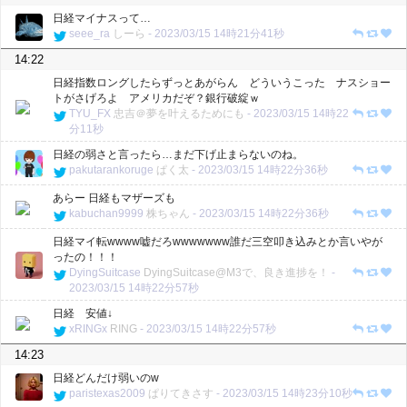
日経マイナスって…
seee_ra
しーら
-
2023/03/15 14時21分41秒
14:22
日経指数ロングしたらずっとあがらん どういうこった ナスショー
トがさげろよ アメリカだぞ？銀行破綻ｗ
TYU_FX
忠吉＠夢を叶えるためにも
-
2023/03/15 14時22
分11秒
日経の弱さと言ったら…まだ下げ止まらないのね。
pakutarankoruge
ぱく太
-
2023/03/15 14時22分36秒
あらー 日経もマザーズも
kabuchan9999
株ちゃん
-
2023/03/15 14時22分36秒
日経マイ転wwww嘘だろwwwwwww誰だ三空叩き込みとか言いやが
ったの！！！
DyingSuitcase
DyingSuitcase@M3で、良き進捗を！
-
2023/03/15 14時22分57秒
日経 安値↓
xRINGx
RING
-
2023/03/15 14時22分57秒
14:23
日経どんだけ弱いのw
paristexas2009
ぱりてきさす
-
2023/03/15 14時23分10秒