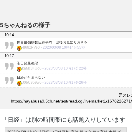
5ちゃんねるの様子
10:14
世界最強指数日経平均 以後お見知りおきを
4l68zRVe0
-
2023/03/08 10時14分55秒
10:17
卍日経最強卍
kaMc8+Uo0
-
2023/03/08 10時17分22秒
日経がとまらない
J0bC9o9w0
-
2023/03/08 10時17分26秒
元スレ:
https://hayabusa9.5ch.net/test/read.cgi/livemarket1/1678226271/
「日経」は別の時間帯にも話題入りしています