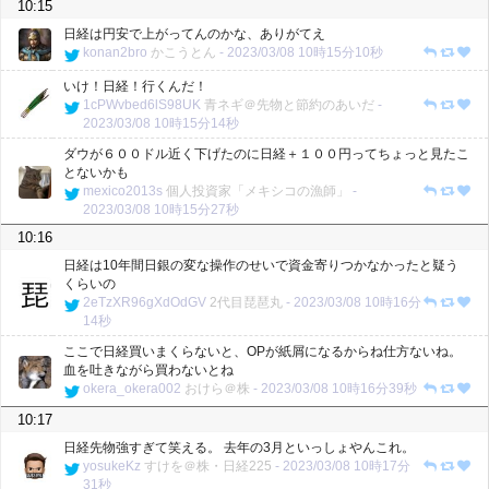
10:15
日経は円安で上がってんのかな、ありがてえ
konan2bro
かこうとん
-
2023/03/08 10時15分10秒
いけ！日経！行くんだ！
1cPWvbed6lS98UK
青ネギ＠先物と節約のあいだ
-
2023/03/08 10時15分14秒
ダウが６００ドル近く下げたのに日経＋１００円ってちょっと見たこ
とないかも
mexico2013s
個人投資家「メキシコの漁師」
-
2023/03/08 10時15分27秒
10:16
日経は10年間日銀の変な操作のせいで資金寄りつかなかったと疑う
くらいの
2eTzXR96gXdOdGV
2代目琵琶丸
-
2023/03/08 10時16分
14秒
ここで日経買いまくらないと、OPが紙屑になるからね仕方ないね。
血を吐きながら買わないとね
okera_okera002
おけら＠株
-
2023/03/08 10時16分39秒
10:17
日経先物強すぎて笑える。 去年の3月といっしょやんこれ。
yosukeKz
すけを＠株・日経225
-
2023/03/08 10時17分
31秒