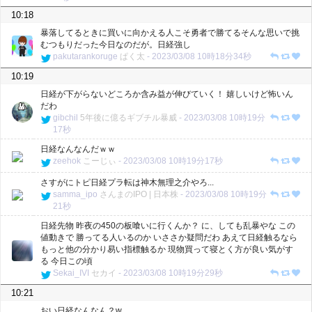
10:18
暴落してるときに買いに向かえる人こそ勇者で勝てるそんな思いで挑
むつもりだった今日なのだが。日経強し
pakutarankoruge
ぱく太
-
2023/03/08 10時18分34秒
10:19
日経が下がらないどころか含み益が伸びていく！ 嬉しいけど怖いん
だわ
gibchil
5年後に億るギブチル暴威
-
2023/03/08 10時19分
17秒
日経なんなんだｗｗ
zeehok
こーじぃ
-
2023/03/08 10時19分17秒
さすがにトピ日経プラ転は神木無理之介やろ...
samma_ipo
さんまのIPO | 日本株
-
2023/03/08 10時19分
21秒
日経先物 昨夜の450の板喰いに行くんか？ に、しても乱暴やな この
値動きで 勝ってる人いるのか いささか疑問だわ あえて日経触るなら
もっと他の分かり易い指標触るか 現物買って寝とく方が良い気がす
る 今日この頃
Sekai_IVI
セカイ
-
2023/03/08 10時19分29秒
10:21
おい日経なんなん？w