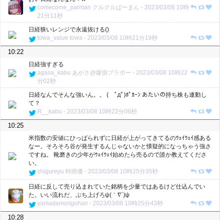
comecome_parman
クルクルぱーまん
-
2023/03/08 10時
21分11秒
日経狭いレンジで永遠抜ける()
towa_value
towa
-
2023/03/08 10時21分19秒
10:22
日経強すぎる
agasa_kabu
あがさ@爆損ブラボー
-
2023/03/08 10時22
分02秒
日経なんでそんな強いん。。 ( ﾟдﾟ)ﾎﾟｶｰﾝ あたいの持ち株も連動し
て？
R__kabu
-
2023/03/08 10時22分06秒
10:25
米指数の安値にひっぱられずに日経が上がってきてるのｳｪｲｳｪｲ感ある
なー。そろそろ谷が発生するんじゃないかと懐疑的になっちゃう強さ
ですね。 靴磨きの少年がｳｪｲｳｪｲ始めたら売るので誰か教えてくださ
い。
shigureyu
時雨優
-
2023/03/08 10時25分35秒
日経に反して売り込まれていた銘柄を少量ではあるけど仕込んでい
た。いい流れだ、ぶち上げろψ(｀∇´)ψ
yamadamorigohan
-
2023/03/08 10時25分43秒
10:28