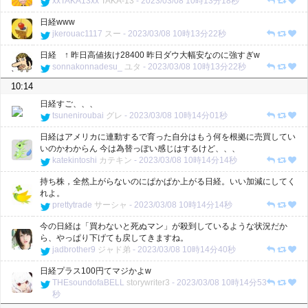
xxTAKA13xx
TAKA-13
-
2023/03/08 10時13分18秒
日経www
jkerouac1117
スー
-
2023/03/08 10時13分22秒
日経 ↑ 昨日高値抜け28400 昨日ダウ大幅安なのに強すぎw
sonnakonnadesu_
ユタ
-
2023/03/08 10時13分22秒
10:14
日経すご、、、
tsuneniroubai
グレ
-
2023/03/08 10時14分01秒
日経はアメリカに連動するで育った自分はもう何を根拠に売買してい
いのかわからん 今は為替っぽい感じはするけど、、、
katekintoshi
カテキン
-
2023/03/08 10時14分14秒
持ち株，全然上がらないのにぱかぱか上がる日経。いい加減にしてく
れよ。
prettytrade
サーシャ
-
2023/03/08 10時14分14秒
今の日経は「買わないと死ぬマン」が殺到しているような状況だか
ら、やっぱり下げても戻してきますね。
jadbrother9
ジャド弟
-
2023/03/08 10時14分40秒
日経プラス100円てマジかよw
THEsoundofaBELL
storywriter3
-
2023/03/08 10時14分53
秒