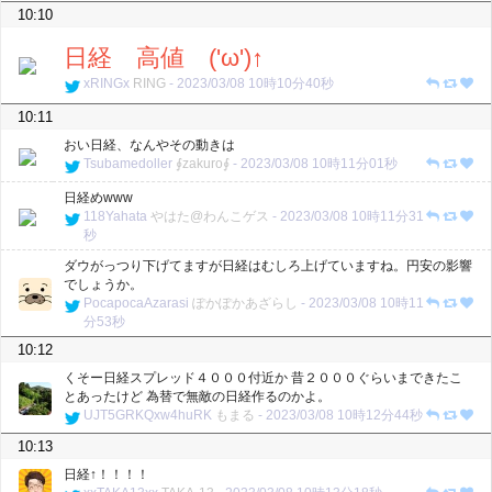
10:10
日経 高値 ('ω')↑
xRINGx
RING
-
2023/03/08 10時10分40秒
10:11
おい日経、なんやその動きは
Tsubamedoller
∮zakuro∮
-
2023/03/08 10時11分01秒
日経めwww
118Yahata
やはた@わんこゲス
-
2023/03/08 10時11分31
秒
ダウがっつり下げてますが日経はむしろ上げていますね。円安の影響
でしょうか。
PocapocaAzarasi
ぽかぽかあざらし
-
2023/03/08 10時11
分53秒
10:12
くそー日経スプレッド４０００付近か 昔２０００ぐらいまできたこ
とあったけど 為替で無敵の日経作るのかよ。
UJT5GRKQxw4huRK
もまる
-
2023/03/08 10時12分44秒
10:13
日経↑！！！！