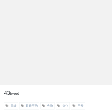
43
tweet
日経
日経平均
先物
ダウ
円安