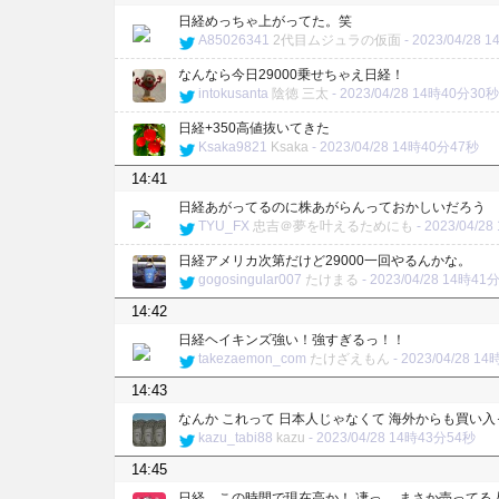
日経めっちゃ上がってた。笑
A85026341
2代目ムジュラの仮面
-
2023/04/28
なんなら今日29000乗せちゃえ日経！
intokusanta
陰徳 三太
-
2023/04/28 14時40分30秒
日経+350高値抜いてきた
Ksaka9821
Ksaka
-
2023/04/28 14時40分47秒
14:41
日経あがってるのに株あがらんっておかしいだろう 
TYU_FX
忠吉＠夢を叶えるためにも
-
2023/04/2
日経アメリカ次第だけど29000一回やるんかな。
gogosingular007
たけまる
-
2023/04/28 14時41
14:42
日経ヘイキンズ強い！強すぎるっ！！
takezaemon_com
たけざえもん
-
2023/04/28 1
14:43
なんか これって 日本人じゃなくて 海外からも買い
kazu_tabi88
kazu
-
2023/04/28 14時43分54秒
14:45
日経、この時間で現在高か！ 凄っ。 まさか売ってる