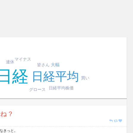
マイナス
連休
大幅
皆さん
日経
日経平均
買い
日経平均株価
グロース
かね？
うなきっと。