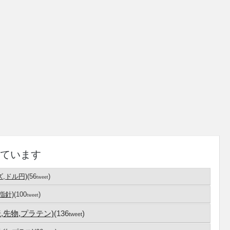
ています
ズ,ドル円)
(56
)
tweet
,指針)
(100
)
tweet
ラ転,先物,プラテン)
(136
)
tweet