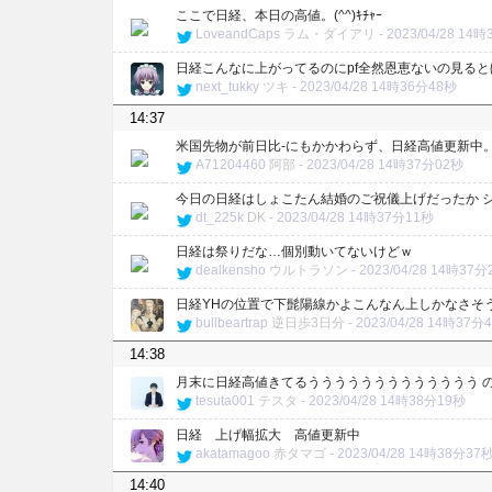
ここで日経、本日の高値。(^^)ｷﾁｬｰ
LoveandCaps
ラム・ダイアリ
-
2023/04/28 14
日経こんなに上がってるのにpf全然恩恵ないの見る
next_tukky
ツキ
-
2023/04/28 14時36分48秒
14:37
米国先物が前日比-にもかかわらず、日経高値更新中。
A71204460
阿部
-
2023/04/28 14時37分02秒
今日の日経はしょこたん結婚のご祝儀上げだったか 
dt_225k
DK
-
2023/04/28 14時37分11秒
日経は祭りだな…個別動いてないけどｗ
dealkensho
ウルトラソン
-
2023/04/28 14時37
日経YHの位置で下髭陽線かよこんなん上しかなさそ
bullbeartrap
逆日歩3日分
-
2023/04/28 14時37分
14:38
月末に日経高値きてるううううううううううううう 
tesuta001
テスタ
-
2023/04/28 14時38分19秒
日経 上げ幅拡大 高値更新中
akatamagoo
赤タマゴ
-
2023/04/28 14時38分37
14:40