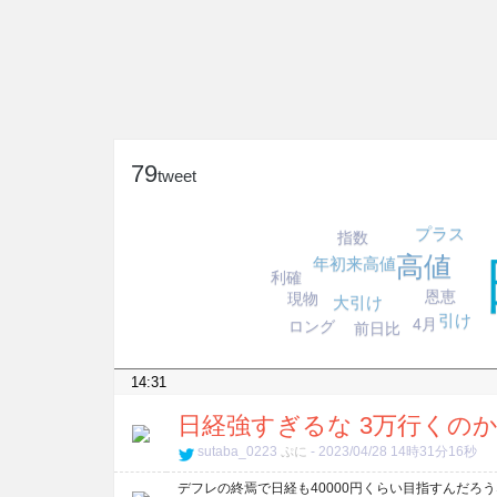
79
tweet
プラス
指数
高値
年初来高値
利確
恩恵
現物
大引け
引け
4月
ロング
前日比
14:31
日経強すぎるな 3万行くの
sutaba_0223
ぷに
-
2023/04/28 14時31分16秒
デフレの終焉で日経も40000円くらい目指すんだろ