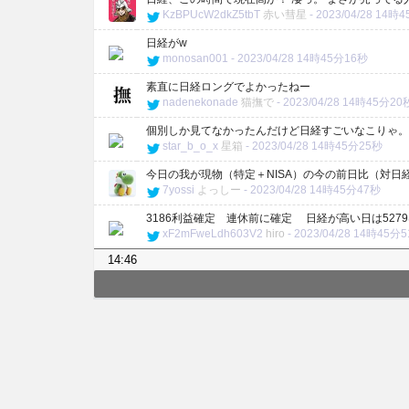
KzBPUcW2dkZ5tbT
赤い彗星
-
2023/04/28 14時
日経がw
monosan001
-
2023/04/28 14時45分16秒
素直に日経ロングでよかったねー
nadenekonade
猫撫で
-
2023/04/28 14時45分20
個別しか見てなかったんだけど日経すごいなこりゃ。
star_b_o_x
星箱
-
2023/04/28 14時45分25秒
今日の我が現物（特定＋NISA）の今の前日比（対日
7yossi
よっしー
-
2023/04/28 14時45分47秒
3186利益確定 連休前に確定 日経が高い日は527
xF2mFweLdh603V2
hiro
-
2023/04/28 14時45分
14:46