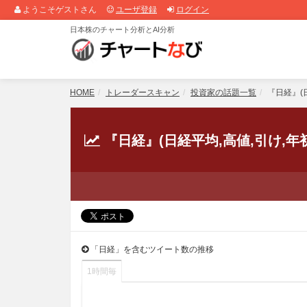
ようこそゲストさん
ユーザ登録
ログイン
日本株のチャート分析とAI分析
HOME
トレーダースキャン
投資家の話題一覧
『日経』(日
『日経』(日経平均,高値,引け,
「日経」を含むツイート数の推移
1時間毎