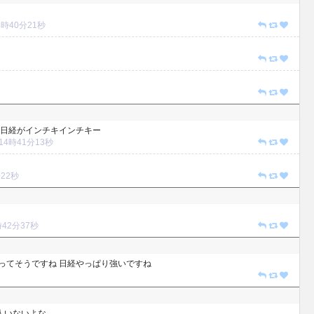
 14時40分21秒
日経がインチキインチキー
8 14時41分13秒
分22秒
4時42分37秒
入ってそうですね 日経やっぱり強いですね
人いないよな