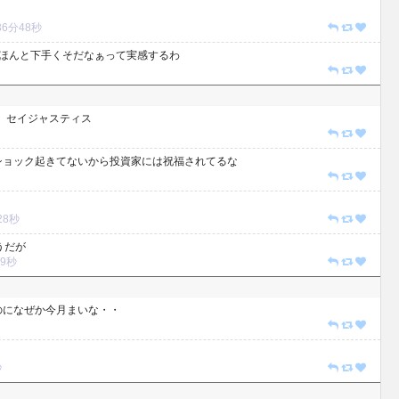
時36分48秒
とほんと下手くそだなぁって実感するわ
 セイジャスティス
ショック起きてないから投資家には祝福されてるな
分28秒
うだが
49秒
のになぜか今月まいな・・
秒