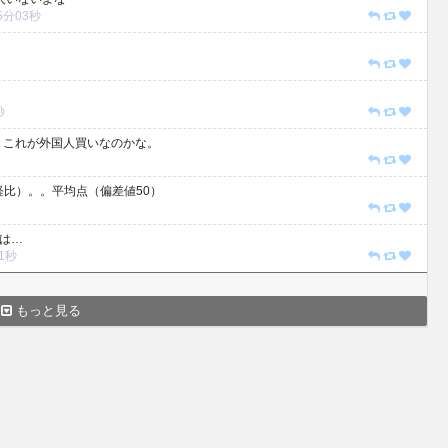
45分03秒
秒
 これが外国人買いなのかな。
経比）。。平均点（偏差値50）
9は…
51秒
もっと見る