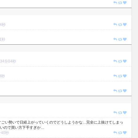
04秒
21秒
4時34分04秒
38秒
すごい勢いで日経上がっていくのでどうしようかな…完全に上抜けてしまっ
いので買い方下手すぎか…
6分40秒