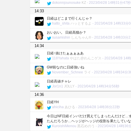
dokonnjounosuke
KZ
-
2023/04/28 14時31分47秒
14:33
日経はどこまで行くんじゃ？
hatto_shita
ハッとするよ
-
2023/04/28 14時33分
おいおい。 日経高猫か？
susamishin
しんちゃん®
-
2023/04/28 14時33分
14:34
日経↑抜けたぁぁぁぁあ
118Yahata
やはた@わんこゲス
-
2023/04/28 1
GW前なのに日経強いね
November_Schnee
ライ
-
2023/04/28 14時34分
日経高値チャレ
Jor1n1
JOLLY
-
2023/04/28 14時34分56秒
14:36
日経YH
ahiciha
あひる
-
2023/04/28 14時36分22秒
今日はNF日経インバだけ買えてしまったんだけど…
たんだろうか…ヘッジがヘッジの役割を果たしていな
KuroishiMenou
黒石めのう
-
2023/04/28 14時3