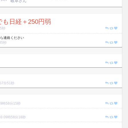
岐阜さん
も日経＋250円弱
45秒
ら連絡ください
分45秒
時57分51秒
3 09時58分15秒
/03 09時58分18秒