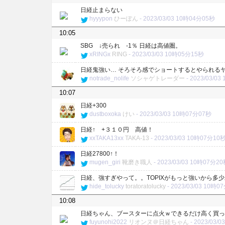
日経止まらない
hyyypon
ひーぽん
-
2023/03/03 10時04分05秒
10:05
SBG ↓売られ -1％ 日経は高値圏。
xRINGx
RING
-
2023/03/03 10時05分15秒
日経鬼強い… そろそろ感でショートするとやられるヤ
notrade_nolife
ソシャゲトレーダー
-
2023/03/0
10:07
日経+300
dustboxoka
けい
-
2023/03/03 10時07分07秒
日経↑ +３１０円 高値！
xxTAKA13xx
TAKA-13
-
2023/03/03 10時07分10
日経27800↑！
mugen_giri
靴磨き職人
-
2023/03/03 10時07分2
日経、強すぎやって。。TOPIXがもっと強いから多
hide_tolucky
toratoratolucky
-
2023/03/03 10時0
10:08
日経ちゃん、ブースターに点火ｗできるだけ高く買っ
fuyunohi2022
リオンヌ＠日経ちゃん
-
2023/03/