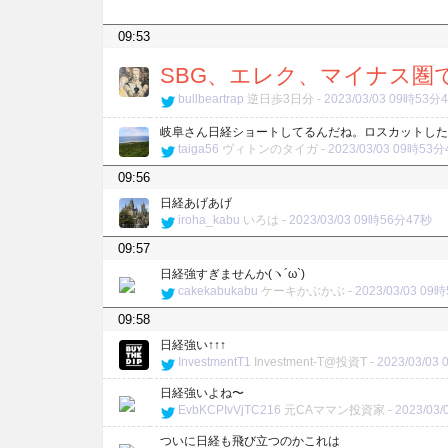
09:53
SBG、エレク、マイナス圏で
bullbeartrap
逆日歩3日分
-
2023/03/03 09時53分
岐阜さん日経ショートしてるんだね。ロスカットした
taiga56
ヴィトンのタイガ
-
2023/03/03 09時53
09:56
日経あげあげ
iroha_kabu
いろは
-
2023/03/03 09時56分47秒
09:57
日経強すぎませんか(ヽ´ω`)
cakekabukabu
ケーキかぶかぶ
-
2023/03/03 09
09:58
日経強い↑↑↑
InvestmentT1
Investment-T@投資T
-
2023/03/0
日経強いよね〜
EvbKCPIvVjTC216
元CAママン投資家
-
2023/03
ついに日経も飛び立つのかこれは