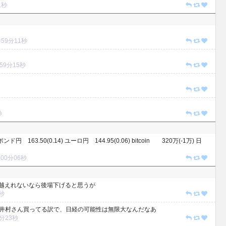
1秒
9時59分11秒
9時59分15秒
秒
.1) ポンド円 163.50(0.14) ユーロ円 144.95(0.06) bitcoin 320万(-1万) 日
0時00分06秒
。 越えれないなら後場下げると思うが
8秒
って井村さん買ってる訳で、日経の可能性は無限大なんだなあ
01分23秒