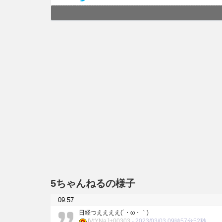
5ちゃんねるの様子
09:57
日経つええええ(´・ω・｀)
tVtYNaJ+00303
-
2023/03/03 09時57分52秒