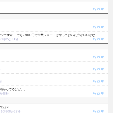
ツですか… でも27800円で指数ショートはやっておいた方がいいかな…
3 10時05分41秒
秒
0秒
少助かってるけど。。
7分48秒
てねｗ
03 10時08分22秒