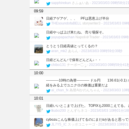
sapphirekun
さふぁいあ
-
2023/03/03 09時58分2
09:59
日経アゲアゲ、、、 PFは恩恵上げ半分
THEsoundofaBELL
storywriter3
-
2023/03/03 0
日経やっぱ上げ来たね。 売り場探そ。
yuyupapachan
Napoli＠Trader
-
2023/03/03 0
とうとう日経高値とってくるの？
aran_mk2
あらん
-
2023/03/03 09時59分39秒
日経どんどん↑で保有どんどん↓・・
chibo131
チーボー◟̽◞̽ ༘
-
2023/03/03 09時59分41
10:00
-----------10時の為替----------- ドル円 136.61(-0
経をみる上でユニクロの株価は重要だよ
ai_chan_fx
為替AIかのんちゃん
-
2023/03/03 1
10:01
日経いいとこまで上げた。 TOPIXも2000こえてる
tkubo200
とんずらネコ
-
2023/03/03 10時01分1
cybozuこんな株価上げてるのにまだαがあると思
JL7Y5_lC
スッポコニャーゴ
-
2023/03/03 10時