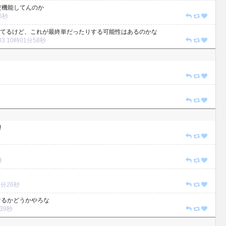
だ機能してんのか
46秒
てるけど、これが最終単だったりする可能性はあるのかな
/03 10時01分58秒
!
秒
03分26秒
けるかどうかやろな
分39秒