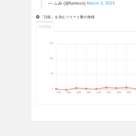
— ふみ (@fumicco)
March 3, 2023
「日経」を含むツイート数の推移
1時間毎
150
100
50
0
17時
18時
19時
20時
21時
22時
23時
00時