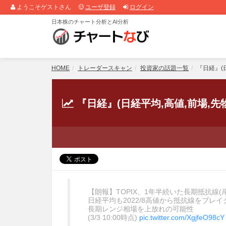
ようこそゲストさん
ユーザ登録
ログイン
日本株のチャート分析とAI分析
HOME
トレーダースキャン
投資家の話題一覧
『日経』(日
『日経』(日経平均,高値,前場,先
【朗報】TOPIX、1年半続いた長期抵抗線
日経平均も2022/8高値から抵抗線をブレイ
長期レンジ相場を上放れの可能性
(3/3 10:00時点)
pic.twitter.com/XgjfeO98cY