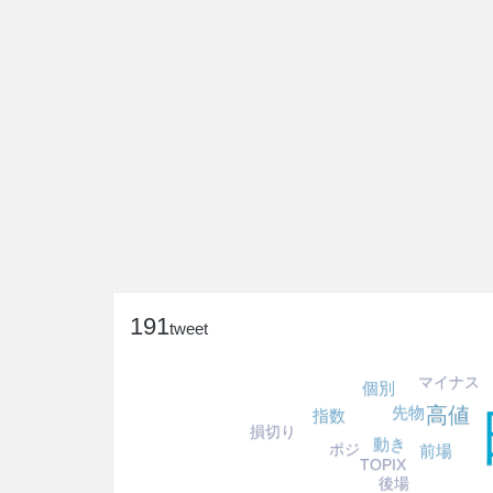
191
tweet
マイナス
個別
高値
先物
指数
損切り
動き
ポジ
前場
TOPIX
後場