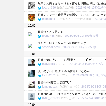
岐阜さん売ったら抜けると言うね 日経に関しては未
kyara_666
伽羅さん@株
-
2023/03/03 10時01分
日経のチャート時間足で綺麗なインパルスぽいのがで
momohax1
ユーロルベイビー＠敗北者
-
2023/03
10:02
日経強すぎて怖いわ
monoKBs
Rimo
-
2023/03/03 10時02分49秒
来たな日経４万来年から目指すからな
soseisandesu
-
2023/03/03 10時02分58秒
10:03
日経一気に抜いてくる展開ｷﾀ━━━━(ﾟ∀ﾟ)━━━━!
matystock
まてぃ。
-
2023/03/03 10時03分15秒
強いですね日経 久々の高値更新になるか
kiefer2021
キーファー
-
2023/03/03 10時03分18
日経今年4度目の節目TRY
jumpingcatch
秋(株とロック)
-
2023/03/03 10時
日経28500までは行きそうな気がしてきた そこで抜
oyaji_084084
オヤジ_084
-
2023/03/03 10時03
10:04