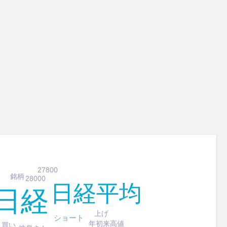
27800
銘柄
28000
日経平均
日経
上げ
ショート
年初来高値
買い