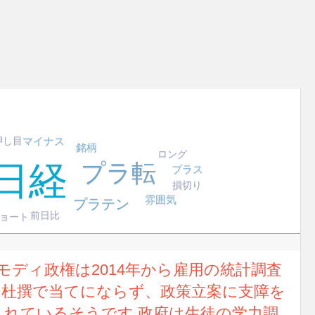
マイナス
押し目
銘柄
ロング
日経
プラ転
プラス
損切り
雰囲気
プラテン
前日比
ョート
モディ政権は2014年から雇用の統計調査
も杜撰で当てにならず、政策立案に支障を
れているそうです 政府は生徒の学力調