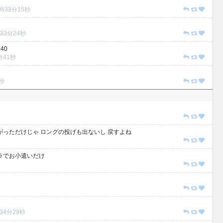
10時33分15秒
0時33分24秒
40
3分41秒
8秒
がっただけじゃ ロングの投げも出ないし 戻すよね
バラでお小遣いだけ
0時34分29秒