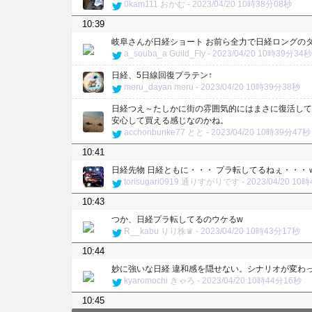
0kam111
おかむ
-
2023/04/20 10時38分08秒
10:39
岐阜さんが日経ショート お前ら全力で日経ロングの
a_souba_a
Guild_Fly
-
2023/04/20 10時39分34秒
日経、5日線回復プラテン↑
meru_dayan
meru
-
2023/04/20 10時39分38秒
日経つえ～たしかに街の雰囲気的にはまさに復活して
安心して買える感じなのかね。
acchonburike77
とと
-
2023/04/20 10時39分47秒
10:41
日経先物 日経ともに・・・ プラ転してるねぇ・・・
torisugari0919
通りすがりです
-
2023/04/20 10
10:43
つか、日経プラ転してるのウケるw
R__kabu
りり株♛︎
-
2023/04/20 10時43分17秒
10:44
妙に強いな日経 違和感を隠せない。シナリオが変わ
kyaromochi
きゃろ
-
2023/04/20 10時44分16秒
10:45