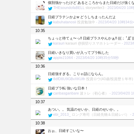
個別強かったけど あるところからまた日経だけ強く
THEsoundofaBELL
storywriter3
-
2023/04/20 1
日経プラテンかよw どうしちまったんだよ
kabuhatanosii
投資勉強中
-
2023/04/20 10時34
10:35
ちょっと待てぇ〜っ‼︎ 日経プラスやんかぁ‼︎ (((； ﾟДﾟ)))ｶﾞ
karauri
karauri @損切りスマホトレーダー
-
2023
日経いきなり買いが入ってプラ転した
apple21064
-
2023/04/20 10時35分59秒
10:36
日経強すぎる。こりゃ話にならん。
8dfD8U9GBvXKUth
投資ロウ(40歳/投資歴１年半)
日経プラ転 強いな日本！
canbasganbare
波トレ（初心者）
-
2023/04/20
10:37
あつい。。 気温のせいか、日経のせいか。。
ebi_2013_
ロング寿司（日経先物＆日経レバ）
-
10:38
おぉ、日経すごいな〜