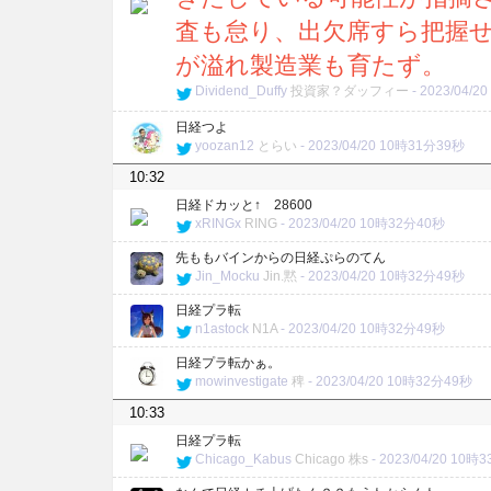
査も怠り、出欠席すら把握
が溢れ製造業も育たず。
Dividend_Duffy
投資家？ダッフィー
-
2023/04/2
日経つよ
yoozan12
とらい
-
2023/04/20 10時31分39秒
10:32
日経ドカッと↑ 28600
xRINGx
RING
-
2023/04/20 10時32分40秒
先ももバインからの日経ぷらのてん
Jin_Mocku
Jin.黙
-
2023/04/20 10時32分49秒
日経プラ転
n1astock
N1A
-
2023/04/20 10時32分49秒
日経プラ転かぁ。
mowinvestigate
稗
-
2023/04/20 10時32分49秒
10:33
日経プラ転
Chicago_Kabus
Chicago 株s
-
2023/04/20 10時