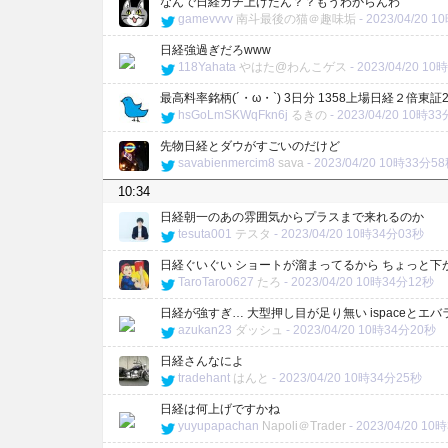
なんで日経カチ上げたん？？もうわからんわ
gamevvvv
南斗最後の猫＠趣味垢
-
2023/04/20 
日経強過ぎだろwww
118Yahata
やはた@わんこゲス
-
2023/04/20 1
最高料率銘柄(´・ω・`) 3日分 1358上場日経２倍東証2
hsGoLmSKWqFkn6j
るきの
-
2023/04/20 10時3
先物日経とダウがすごいのだけど
savabienmercim8
sava
-
2023/04/20 10時33分5
10:34
日経朝一のあの雰囲気からプラスまで来れるのか
tesuta001
テスタ
-
2023/04/20 10時34分03秒
日経ぐいぐい ショートが溜まってるから ちょっと下
TaroTaro0627
たろ
-
2023/04/20 10時34分12秒
日経が強すぎ… 大型押し目が足り無い ispaceとエ
azukan23
ダッシュ
-
2023/04/20 10時34分20秒
日経さんなによ
tradehant
はんと
-
2023/04/20 10時34分25秒
日経は何上げですかね
yuyupapachan
Napoli＠Trader
-
2023/04/20 1