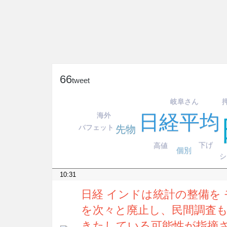
66
tweet
岐阜さん
海外
日経平均
バフェット
先物
下げ
高値
個別
シ
10:31
日経 インドは統計の整備を 
を次々と廃止し、民間調査
きたしている可能性が指摘さ