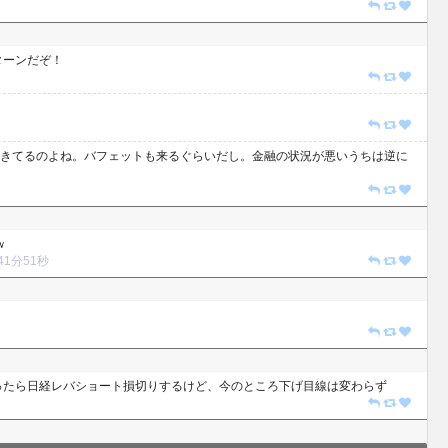
ターンだぞ！
きてるのよね。バフェットも来るぐらいだし。金融の状況が悪いうちは逆に
ｗ
時41分51秒
ったら日経レバショート損切りするけど、今のところ下げ目線は変わらず