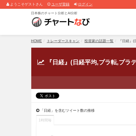
ようこそゲストさん
ユーザ登録
ログイン
日本株のチャート分析とAI分析
HOME
トレーダースキャン
投資家の話題一覧
『日経』(日
『日経』(日経平均,プラ転,プラ
「日経」を含むツイート数の推移
1時間毎