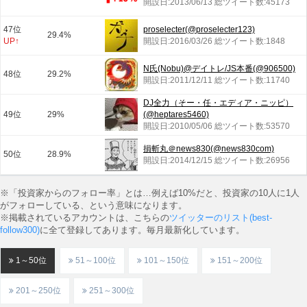
開設日:2013/06/13 総ツイート数:45173
47位
proselecter(@proselecter123)
29.4%
UP↑
開設日:2016/03/26 総ツイート数:1848
N氏(Nobu)@デイトレ/JS本番(@906500)
48位
29.2%
開設日:2011/12/11 総ツイート数:11740
DJ全力（そー・任・エディア・ニッピ）
49位
29%
(@heptares5460)
開設日:2010/05/06 総ツイート数:53570
損斬丸＠news830(@news830com)
50位
28.9%
開設日:2014/12/15 総ツイート数:26956
※「投資家からのフォロー率」とは…例えば10%だと、投資家の10人に1人
がフォローしている、という意味になります。
※掲載されているアカウントは、こちらの
ツイッターのリスト(best-
follow300)
に全て登録してあります。毎月最新化しています。
1～50位
51～100位
101～150位
151～200位
201～250位
251～300位