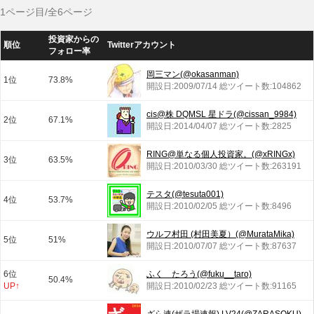
1ページ目/全6ページ
投資家からの
順位
Twitterアカウント
フォロー率
岡三マン(@okasanman)
1位
73.8%
開設日:2009/07/14 総ツイート数:104862
cis@株 DQMSL 星ドラ(@cissan_9984)
2位
67.1%
開設日:2014/04/07 総ツイート数:2825
RING@単なる個人投資家。(@xRINGx)
3位
63.5%
開設日:2010/03/30 総ツイート数:263191
テスタ(@tesuta001)
4位
53.7%
開設日:2010/02/05 総ツイート数:8496
ウルフ村田 (村田美夏）(@MurataMika)
5位
51%
開設日:2010/07/07 総ツイート数:87637
6位
ふく たろう(@fuku__taro)
50.4%
UP↑
開設日:2010/02/23 総ツイート数:91165