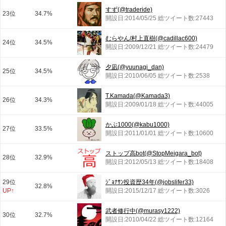
すず(@traderide)
23位
34.7%
開設日:2014/05/25 総ツイート数:27443
むらやん/村上直樹(@cadillac600)
24位
34.5%
開設日:2009/12/21 総ツイート数:24479
夕凪(@yuunagi_dan)
25位
34.5%
開設日:2010/06/05 総ツイート数:2538
T.Kamada(@Kamada3)
26位
34.3%
開設日:2009/01/18 総ツイート数:44005
かぶ1000(@kabu1000)
27位
33.5%
開設日:2011/01/01 総ツイート数:10600
ストップ高bot(@StopMeigara_bot)
28位
32.9%
開設日:2012/05/13 総ツイート数:18408
29位
ｼﾞｮﾅｻﾝ投資歴34年(@jobslifer33)
32.8%
UP↑
開設日:2015/12/17 総ツイート数:3026
武者修行中(@murasy1222)
30位
32.7%
開設日:2010/04/22 総ツイート数:12164