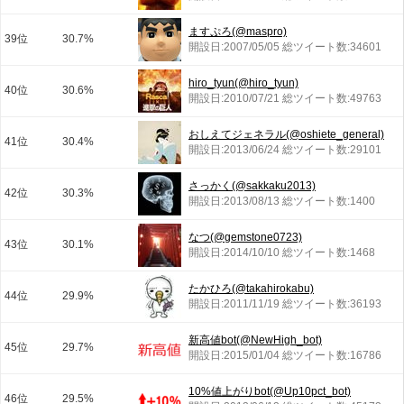
ますぷろ(@maspro)
39位
30.7%
開設日:2007/05/05 総ツイート数:34601
hiro_tyun(@hiro_tyun)
40位
30.6%
開設日:2010/07/21 総ツイート数:49763
おしえてジェネラル(@oshiete_general)
41位
30.4%
開設日:2013/06/24 総ツイート数:29101
さっかく(@sakkaku2013)
42位
30.3%
開設日:2013/08/13 総ツイート数:1400
なつ(@gemstone0723)
43位
30.1%
開設日:2014/10/10 総ツイート数:1468
たかひろ(@takahirokabu)
44位
29.9%
開設日:2011/11/19 総ツイート数:36193
新高値bot(@NewHigh_bot)
45位
29.7%
開設日:2015/01/04 総ツイート数:16786
10%値上がりbot(@Up10pct_bot)
46位
29.5%