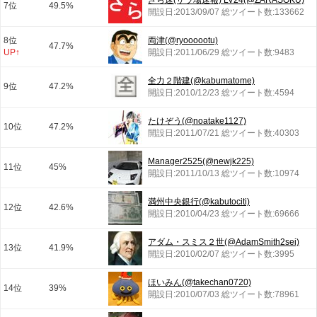
ざら速(ザラ場速報) LV24(@ZARASOKU)
7位
49.5%
開設日:2013/09/07 総ツイート数:133662
8位
両津(@ryoooootu)
47.7%
UP↑
開設日:2011/06/29 総ツイート数:9483
全力２階建(@kabumatome)
9位
47.2%
開設日:2010/12/23 総ツイート数:4594
たけぞう(@noatake1127)
10位
47.2%
開設日:2011/07/21 総ツイート数:40303
Manager2525(@newjk225)
11位
45%
開設日:2011/10/13 総ツイート数:10974
満州中央銀行(@kabutociti)
12位
42.6%
開設日:2010/04/23 総ツイート数:69666
アダム・スミス２世(@AdamSmith2sei)
13位
41.9%
開設日:2010/02/07 総ツイート数:3995
ほいみん(@takechan0720)
14位
39%
開設日:2010/07/03 総ツイート数:78961