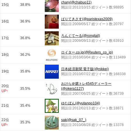
chary(@chabuo11)
15位
38.8%
開設日:2012/10/15 総ツイート数:98895
ぱりてきさす(@paristexas2009)
16位
36.9%
開設日:2009/05/17 総ツイート数:20797
ろんぐて〜る(@rongtail)
17位
36.8%
開設日:2009/09/13 総ツイート数:63910
ロイター.co.jp(@Reuters_co_jp)
18位
36.2%
開設日:2010/03/04 総ツイート数:113489
日本経済新聞 電子版(@nikkei)
19位
35.8%
開設日:2010/07/22 総ツイート数:168338
おけら＠臆トレ4545ディーラー
20位
35.5%
(@okera1127)
UP↑
開設日:2007/06/25 総ツイート数:36739
ゆたぽん(@yutanpo104)
21位
35.4%
開設日:2012/02/13 総ツイート数:18871
22位
sak(@sak_07_)
35.3%
UP↑
開設日:2010/08/28 総ツイート数:13378