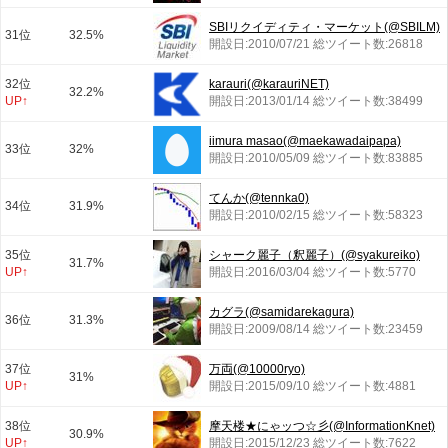
SBIリクイディティ・マーケット(@SBILM)
31位
32.5%
開設日:2010/07/21 総ツイート数:26818
32位
karauri(@karauriNET)
32.2%
UP↑
開設日:2013/01/14 総ツイート数:38499
iimura masao(@maekawadaipapa)
33位
32%
開設日:2010/05/09 総ツイート数:83885
てんか(@tennka0)
34位
31.9%
開設日:2010/02/15 総ツイート数:58323
35位
シャーク麗子（釈麗子）(@syakureiko)
31.7%
UP↑
開設日:2016/03/04 総ツイート数:5770
カグラ(@samidarekagura)
36位
31.3%
開設日:2009/08/14 総ツイート数:23459
37位
万両(@10000ryo)
31%
UP↑
開設日:2015/09/10 総ツイート数:4881
38位
摩天楼★にゃッつ☆彡(@InformationKnet)
30.9%
UP↑
開設日:2015/12/23 総ツイート数:7622