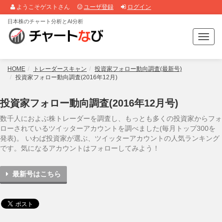
ようこそゲストさん
ユーザ登録
ログイン
日本株のチャート分析とAI分析
T
o
g
g
HOME
トレーダースキャン
投資家フォロー動向調査(最新号)
l
投資家フォロー動向調査(2016年12月)
e
n
投資家フォロー動向調査(2016年12月号)
a
v
数千人におよぶ株トレーダーを調査し、もっとも多くの投資家からフォ
i
ローされているツイッターアカウントを調べました(毎月トップ300を
g
発表)。 いわば投資家が選ぶ、ツイッターアカウントの人気ランキング
a
です。気になるアカウントはフォローしてみよう！
t
i
最新号はこちら
o
n