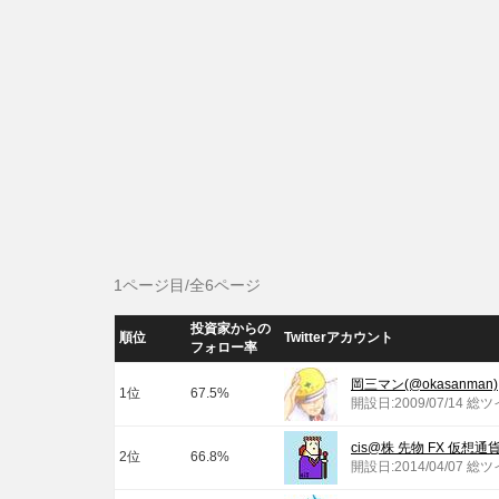
1ページ目/全6ページ
投資家からの
順位
Twitterアカウント
フォロー率
岡三マン(@okasanman)
1位
67.5%
開設日:2009/07/14 総
cis@株 先物 FX 仮想通貨
2位
66.8%
開設日:2014/04/07 総