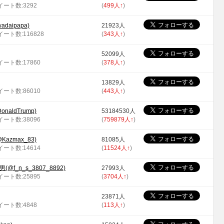
ツイート数:3292
(
499人
↑
)
adaipapa)
21923人
ツイート数:116828
(
343人
↑
)
52099人
ツイート数:17860
(
378人
↑
)
13829人
ツイート数:86010
(
443人
↑
)
DonaldTrump)
53184530人
ツイート数:38096
(
759879人
↑
)
azmax_83)
81085人
ツイート数:14614
(
11524人
↑
)
@f_n_s_3807_8892)
27993人
ツイート数:25895
(
3704人
↑
)
23871人
ツイート数:4848
(
113人
↑
)