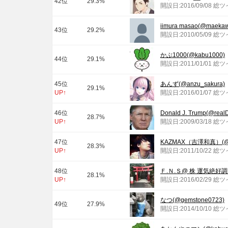
42位
29.3%
開設日:2016/09/08 総
iimura masao(@maekaw
43位
29.2%
開設日:2010/05/09 総
かぶ1000(@kabu1000)
44位
29.1%
開設日:2011/01/01 総
45位
あんず(@anzu_sakura)
29.1%
UP↑
開設日:2016/01/07 総
46位
Donald J. Trump(@real
28.7%
UP↑
開設日:2009/03/18 総
47位
KAZMAX（吉澤和真）(@K
28.3%
UP↑
開設日:2011/10/22 総
48位
Ｆ.Ｎ.Ｓ@ 株 運気絶好調男(
28.1%
UP↑
開設日:2016/02/29 総
なつ(@gemstone0723)
49位
27.9%
開設日:2014/10/10 総