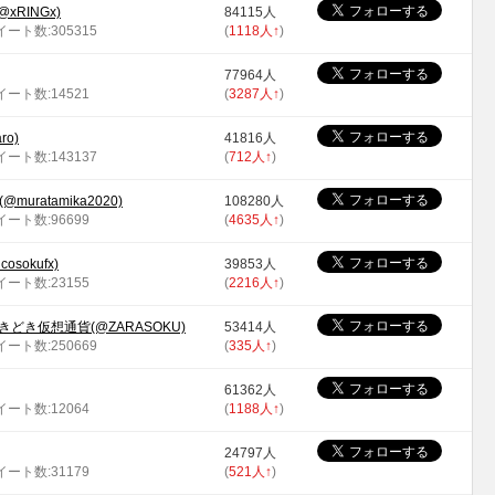
xRINGx)
84115人
ツイート数:305315
(
1118人
↑
)
77964人
ツイート数:14521
(
3287人
↑
)
ro)
41816人
ツイート数:143137
(
712人
↑
)
ratamika2020)
108280人
ツイート数:96699
(
4635人
↑
)
sokufx)
39853人
ツイート数:23155
(
2216人
↑
)
きどき仮想通貨(@ZARASOKU)
53414人
ツイート数:250669
(
335人
↑
)
61362人
ツイート数:12064
(
1188人
↑
)
24797人
ツイート数:31179
(
521人
↑
)