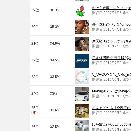
おけら＠臆トレManager45
19位
36.3%
開設日:2007/06/25 総
倍々銘柄のパナ(@empero
20位
35.3%
開設日:2017/04/01 総
摩天楼★にゃッつ☆彡(@mate
21位
34.9%
開設日:2015/12/23 総
日本経済新聞 電子版(@nik
22位
34.5%
開設日:2010/07/22 総
V_VROOM(@v_VRo_m
23位
33.5%
開設日:2016/01/15 総
Manager2525(@newjk2
24位
33%
開設日:2011/10/13 総
25位
ろんぐて〜る【全部売れ協会】
32.6%
UP↑
開設日:2009/09/13 総
ゆたぽん(@yutanpo104)
26位
32.5%
開設日:2012/02/13 総