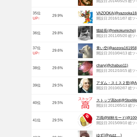
開設日:2014/05/25 総
35位
VAZOOKA(@vazooka18
29.9%
UP↑
開設日:2016/11/07 総
猫組長(@nekokumicho)
36位
29.8%
開設日:2011/05/20 総
37位
青い空(@aozora161958
29.6%
UP↑
開設日:2010/04/13 総
chary(@chabuo11)
38位
29.6%
開設日:2012/10/15 総
アダム・スミス２世(@Adam
39位
29.5%
開設日:2010/02/07 総
ストップ高bot(@StopMeig
40位
29.5%
開設日:2012/05/13 総
万両@W杯モード(@10000
41位
29.5%
開設日:2015/09/10 総
ゆず(@yuzz__)