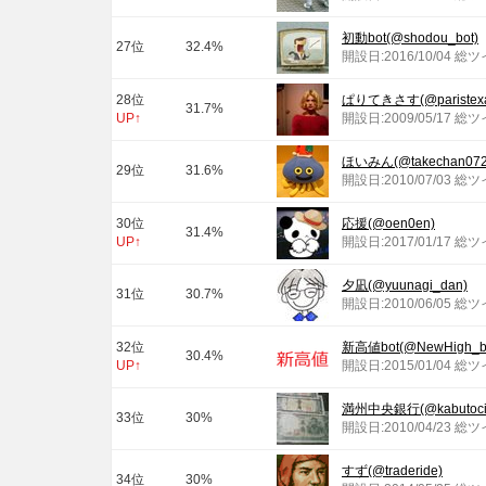
初動bot(@shodou_bot)
27位
32.4%
開設日:2016/10/04 総
28位
ぱりてきさす(@paristexa
31.7%
UP↑
開設日:2009/05/17 総
ほいみん(@takechan072
29位
31.6%
開設日:2010/07/03 総
30位
応援(@oen0en)
31.4%
UP↑
開設日:2017/01/17 総
夕凪(@yuunagi_dan)
31位
30.7%
開設日:2010/06/05 総
32位
新高値bot(@NewHigh_b
30.4%
UP↑
開設日:2015/01/04 総
満州中央銀行(@kabutocit
33位
30%
開設日:2010/04/23 総
すず(@traderide)
34位
30%