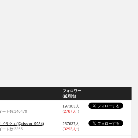
フォロワー
(前月比)
197303人
ツイート数:140470
(
2767人
↑
)
 ドラクエ(@cissan_9984)
257637人
ツイート数:3355
(
3293人
↑
)