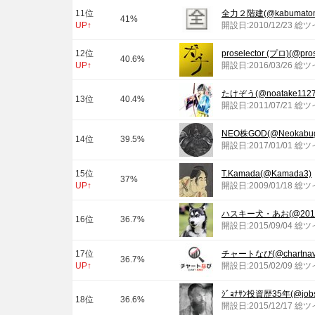
11位
全力２階建(@kabumato
41%
UP↑
開設日:2010/12/23 総
12位
proselector (プロ)(@pros
40.6%
UP↑
開設日:2016/03/26 総
たけぞう(@noatake1127
13位
40.4%
開設日:2011/07/21 総
NEO株GOD(@Neokabug
14位
39.5%
開設日:2017/01/01 総
15位
T.Kamada(@Kamada3)
37%
UP↑
開設日:2009/01/18 総
ハスキー犬・あお(@2012_
16位
36.7%
開設日:2015/09/04 総
17位
チャートなび(@chartnav
36.7%
UP↑
開設日:2015/02/09 総
ｼﾞｮﾅｻﾝ投資歴35年(@jobsl
18位
36.6%
開設日:2015/12/17 総