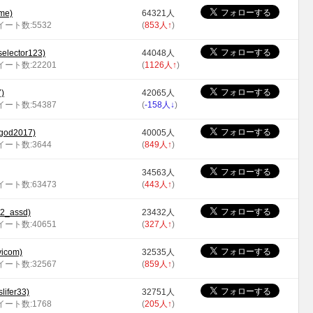
me)
64321人
ツイート数:5532
(
853人
↑
)
elector123)
44048人
ツイート数:22201
(
1126人
↑
)
)
42065人
ツイート数:54387
(
-158人
↓
)
od2017)
40005人
ツイート数:3644
(
849人
↑
)
34563人
ツイート数:63473
(
443人
↑
)
assd)
23432人
ツイート数:40651
(
327人
↑
)
icom)
32535人
ツイート数:32567
(
859人
↑
)
ifer33)
32751人
ツイート数:1768
(
205人
↑
)