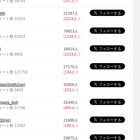
ツイート数:39791
(
337人
↑
)
49)
21297人
ツイート数:15333
(
2214人
↑
)
79923人
ツイート数:62524
(
1228人
↑
)
)
18014人
ツイート数:9005
(
1219人
↑
)
27170人
ツイート数:121758
(
134人
↑
)
Smith2sei)
32606人
ツイート数:5943
(
223人
↑
)
ara_bot)
31040人
ツイート数:21798
(
460人
↑
)
ryo)
21686人
ツイート数:13382
(
190人
↑
)
20875人