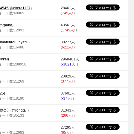
45(@okera1127)
28461人
ツイート数:48069
(
745人
↑
)
rpana)
43561人
ツイート数:12993
(
1749人
↑
)
nrou_nyattu)
30277人
ツイート数:16486
(
622人
↑
)
kei)
2968401人
ツイート数:209958
(
-3021人
↓
)
)
23929人
ツイート数:21269
(
377人
↑
)
25)
37601人
ツイート数:18190
(
-37人
↓
)
(@rongtail)
31343人
ツイート数:85133
(
266人
↑
)
27295人
ツイート数:12683
(
65人
↑
)