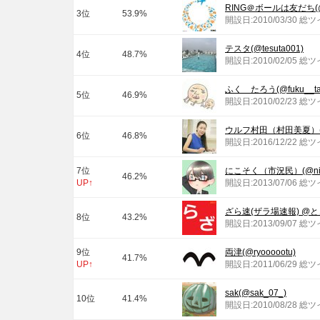
RING＠ボールは友だち(@
3位
53.9%
開設日:2010/03/30 総
テスタ(@tesuta001)
4位
48.7%
開設日:2010/02/05 総
ふく たろう(@fuku__ta
5位
46.9%
開設日:2010/02/23 総
ウルフ村田（村田美夏）(@mu
6位
46.8%
開設日:2016/12/22 総
7位
にこそく（市況民）(@nico
46.2%
UP↑
開設日:2013/07/06 総
ざら速(ザラ場速報) @と
8位
43.2%
開設日:2013/09/07 総
9位
両津(@ryoooootu)
41.7%
UP↑
開設日:2011/06/29 総
sak(@sak_07_)
10位
41.4%
開設日:2010/08/28 総