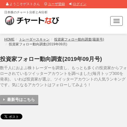
ようこそゲストさん
ユーザ登録
ログイン
日本株のチャート分析とAI分析
T
o
g
g
HOME
トレーダースキャン
投資家フォロー動向調査(最新号)
l
投資家フォロー動向調査(2019年09月)
e
n
投資家フォロー動向調査(2019年09月号)
a
v
数千人におよぶ株トレーダーを調査し、もっとも多くの投資家からフォ
i
ローされているツイッターアカウントを調べました(毎月トップ300を
g
発表)。 いわば投資家が選ぶ、ツイッターアカウントの人気ランキング
a
です。気になるアカウントはフォローしてみよう！
t
i
最新号はこちら
o
n