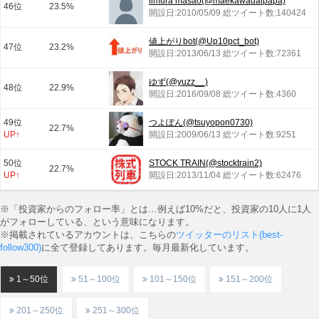
iimura masao(@maekawadaipapa)
46位
23.5%
開設日:2010/05/09 総ツイート数:140424
値上がりbot(@Up10pct_bot)
47位
23.2%
開設日:2013/06/13 総ツイート数:72361
ゆず(@yuzz__)
48位
22.9%
開設日:2016/09/08 総ツイート数:4360
49位
つよぽん(@tsuyopon0730)
22.7%
UP↑
開設日:2009/06/13 総ツイート数:9251
50位
STOCK TRAIN(@stocktrain2)
22.7%
UP↑
開設日:2013/11/04 総ツイート数:62476
※「投資家からのフォロー率」とは…例えば10%だと、投資家の10人に1人
がフォローしている、という意味になります。
※掲載されているアカウントは、こちらの
ツイッターのリスト(best-
follow300)
に全て登録してあります。毎月最新化しています。
1～50位
51～100位
101～150位
151～200位
201～250位
251～300位