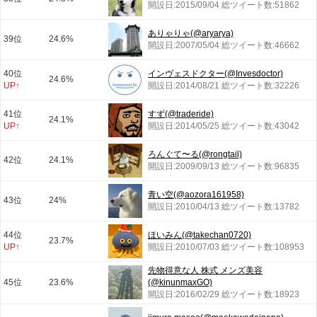
開設日:2015/09/04 総ツイート数:51862
ありゃりゃ(@aryarya)
39位
24.6%
開設日:2007/05/04 総ツイート数:46662
40位
インヴェスドクター(@Invesdoctor)
24.6%
UP↑
開設日:2014/08/21 総ツイート数:32226
41位
すず(@traderide)
24.1%
UP↑
開設日:2014/05/25 総ツイート数:43042
ろんぐて〜る(@rongtail)
42位
24.1%
開設日:2009/09/13 総ツイート数:96835
青い空(@aozora161958)
43位
24%
開設日:2010/04/13 総ツイート数:13782
44位
ほいみん(@takechan0720)
23.7%
UP↑
開設日:2010/07/03 総ツイート数:108953
先物得意な人 株式 メンズ美容
45位
23.6%
(@kinunmaxGO)
開設日:2016/02/29 総ツイート数:18923