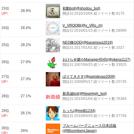
23位
初動bot(@shodou_bot)
28.9%
UP↑
開設日:2016/10/04 総ツイート数:8175
V_VROOM(@v_VRo_m)
24位
28.4%
開設日:2016/01/15 総ツイート数:28990
NEO株GOD(@baramous2019)
25位
28.2%
開設日:2017/01/01 総ツイート数:1027
おけら＠臆ﾄﾚManager4545(@okera1127)
26位
27.9%
開設日:2007/06/25 総ツイート数:33025
27位
ぱりてきさす(@paristexas2009)
27.3%
UP↑
開設日:2009/05/17 総ツイート数:25735
新高値bot(@NewHigh_bot)
28位
27.1%
開設日:2015/01/04 総ツイート数:76364
29位
もっち(@motti1234)
26.1%
UP↑
開設日:2010/04/29 総ツイート数:37756
ブルームバーグニュース日本語版
30位
26%
(@BloombergJapan)
UP↑