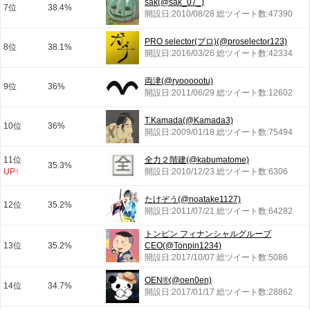
sak(@sak_07_)
7位
38.4%
開設日:2010/08/28 総ツイート数:47390
PRO selector(プロ)(@proselector123)
8位
38.1%
開設日:2016/03/26 総ツイート数:42334
両津(@ryoooootu)
9位
36%
開設日:2011/06/29 総ツイート数:12602
T.Kamada(@Kamada3)
10位
36%
開設日:2009/01/18 総ツイート数:75494
11位
全力２階建(@kabumatome)
35.3%
UP↑
開設日:2010/12/23 総ツイート数:6306
たけぞう(@noatake1127)
12位
35.2%
開設日:2011/07/21 総ツイート数:64282
トンピン フィナンシャルグループ
13位
35.2%
CEO(@Tonpin1234)
開設日:2017/10/07 総ツイート数:5086
OEN®︎(@oen0en)
14位
34.7%
開設日:2017/01/17 総ツイート数:28862