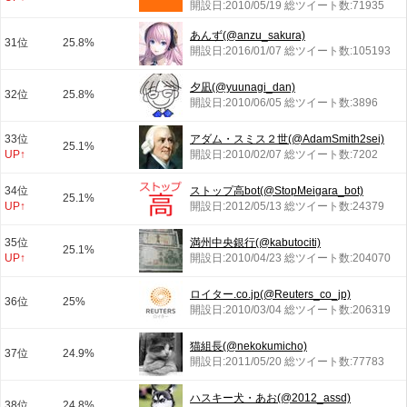
開設日:2010/05/19 総ツイート数:71935
あんず(@anzu_sakura)
31位
25.8%
開設日:2016/01/07 総ツイート数:105193
夕凪(@yuunagi_dan)
32位
25.8%
開設日:2010/06/05 総ツイート数:3896
33位
アダム・スミス２世(@AdamSmith2sei)
25.1%
UP↑
開設日:2010/02/07 総ツイート数:7202
34位
ストップ高bot(@StopMeigara_bot)
25.1%
UP↑
開設日:2012/05/13 総ツイート数:24379
35位
満州中央銀行(@kabutociti)
25.1%
UP↑
開設日:2010/04/23 総ツイート数:204070
ロイター.co.jp(@Reuters_co_jp)
36位
25%
開設日:2010/03/04 総ツイート数:206319
猫組長(@nekokumicho)
37位
24.9%
開設日:2011/05/20 総ツイート数:77783
ハスキー犬・あお(@2012_assd)
38位
24.8%