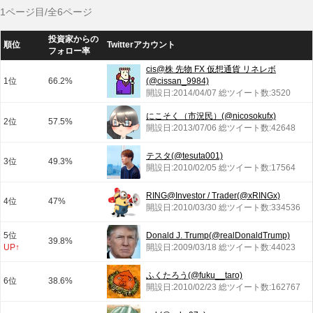
1ページ目/全6ページ
投資家からの
順位
Twitterアカウント
フォロー率
cis@株 先物 FX 仮想通貨 リネレボ
1位
66.2%
(@cissan_9984)
開設日:2014/04/07 総ツイート数:3520
にこそく（市況民）(@nicosokufx)
2位
57.5%
開設日:2013/07/06 総ツイート数:42648
テスタ(@tesuta001)
3位
49.3%
開設日:2010/02/05 総ツイート数:17564
RING@Investor / Trader(@xRINGx)
4位
47%
開設日:2010/03/30 総ツイート数:334536
5位
Donald J. Trump(@realDonaldTrump)
39.8%
UP↑
開設日:2009/03/18 総ツイート数:44023
ふくたろう(@fuku__taro)
6位
38.6%
開設日:2010/02/23 総ツイート数:162767