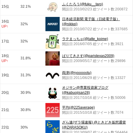
ふくたろう(@fuku__taro)
15位
32.1%
開設日:2010/02/23 総ツイート数:200872
日本経済新聞 電子版（日経電子版）
16位
32%
(@nikkei)
UP↑
開設日:2010/07/22 総ツイート数:337685
ラテまっちゃ(@latte_koime)
17位
32%
開設日:2016/07/05 総ツイート数:3921
18位
ぱりてきさす(@paristexas2009)
31.8%
UP↑
開設日:2009/05/17 総ツイート数:29896
両津(@ryoooootu)
19位
31.3%
開設日:2011/06/29 総ツイート数:13327
オジサン@専業投資家ブログ
20位
30.9%
(@kabuojisan28)
開設日:2017/10/16 総ツイート数:50006
平均(@225average)
21位
30.8%
開設日:2015/10/18 総ツイート数:7074
ざら速(ザラ場速報) @ときどき仮想通貨
22位
30%
(@ZARASOKU)
開設日:2013/09/07 総ツイート数:564464