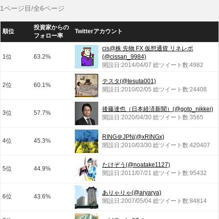
1ページ目/全6ページ
投資家からの
順位
Twitterアカウント
フォロー率
cis@株 先物 FX 仮想通貨 リネレボ
1位
63.2%
(@cissan_9984)
開設日:2014/04/07 総ツイート数:4982
テスタ(@tesuta001)
2位
60.1%
開設日:2010/02/05 総ツイート数:24408
後藤達也（日本経済新聞）(@goto_nikkei)
3位
57.7%
開設日:2020/04/30 総ツイート数:3565
RING＠JPN(@xRINGx)
4位
45.3%
開設日:2010/03/30 総ツイート数:420407
たけぞう(@noatake1127)
5位
44.9%
開設日:2011/07/21 総ツイート数:95432
ありゃりゃ(@aryarya)
6位
43.6%
開設日:2007/05/04 総ツイート数:84814