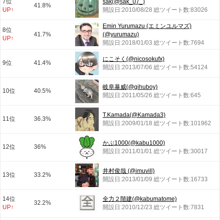
7位
sak(@sak_07_)
41.8%
UP↑
開設日:2010/08/28 総ツイート数:83026
Emin Yurumazu (エミンユルマズ)
8位
41.7%
(@yurumazu)
UP↑
開設日:2018/01/03 総ツイート数:7694
にこそく(@nicosokufx)
9位
41.4%
開設日:2013/07/06 総ツイート数:54124
岐阜暴威(@gihuboy)
10位
40.5%
開設日:2011/05/26 総ツイート数:645
T.Kamada(@Kamada3)
11位
36.3%
開設日:2009/01/18 総ツイート数:101962
かぶ1000(@kabu1000)
12位
36%
開設日:2011/01/01 総ツイート数:30017
井村俊哉 (@imuvill)
13位
33.2%
開設日:2013/01/09 総ツイート数:16733
14位
全力２階建(@kabumatome)
32.2%
UP↑
開設日:2010/12/23 総ツイート数:7831