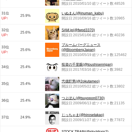
開設日:2010/01/10 総ツイート数:48526
31位
いぬまん(@inuman_kabu)
25.9%
UP↑
開設日:2016/09/16 総ツイート数:10965
32位
SAM.jp(@fwpd3370)
25.6%
UP↑
開設日:2015/01/06 総ツイート数:40236
ブルームバーグニュース
33位
25.6%
(@BloombergJapan)
UP↑
開設日:2010/05/19 総ツイート数:125462
投資の千里眼(@toushisenrigan)
34位
25.4%
開設日:2017/03/16 総ツイート数:3982
弐億貯男(@2okutameo)
35位
25.4%
開設日:2010/05/22 総ツイート数:13802
つよぽん(@tsuyopon0730)
36位
25.4%
開設日:2009/06/13 総ツイート数:21135
じっちゃま(@hirosetakao)
37位
24.9%
開設日:2009/11/27 総ツイート数:77872
STOCK TRAIN(@stocktrain2)