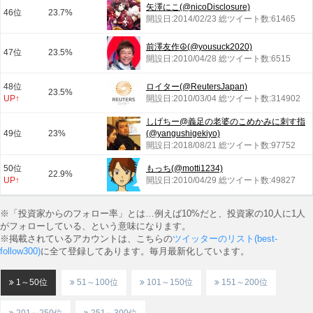
矢澤にこ(@nicoDisclosure)
46位
23.7%
開設日:2014/02/23 総ツイート数:61465
前澤友作☮️(@yousuck2020)
47位
23.5%
開設日:2010/04/28 総ツイート数:6515
48位
ロイター(@ReutersJapan)
23.5%
UP↑
開設日:2010/03/04 総ツイート数:314902
しげちー@義足の老婆のこめかみに刺す指
49位
23%
(@yangushigekiyo)
開設日:2018/08/21 総ツイート数:97752
50位
もっち(@motti1234)
22.9%
UP↑
開設日:2010/04/29 総ツイート数:49827
※「投資家からのフォロー率」とは…例えば10%だと、投資家の10人に1人
がフォローしている、という意味になります。
※掲載されているアカウントは、こちらの
ツイッターのリスト(best-
follow300)
に全て登録してあります。毎月最新化しています。
1～50位
51～100位
101～150位
151～200位