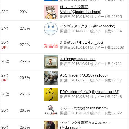
はっしゃん投資家
23位
29%
Vtuber(@trader_hashang)
開設日:2010/01/20 総ツイート数:29825
インヴェスドクター(@Invesdoctor)
24位
27.5%
開設日:2014/08/21 総ツイート数:75104
25位
新高値bot(@NewHigh_bot)
27.1%
UP↑
開設日:2015/01/04 総ツイート数:120293
初動bot(@shodou_bot)
26位
26.9%
開設日:2016/10/04 総ツイート数:14731
27位
ABC Trader(@ABC87791035)
26.8%
UP↑
開設日:2017/12/11 総ツイート数:22117
PRO selector(プロ)(@proselector123)
28位
26.6%
開設日:2016/03/26 総ツイート数:57148
チャートなび(@chartnavicom)
29位
26.5%
開設日:2015/02/09 総ツイート数:57522
クッキング投資家みゃんみゃん
30位
25.9%
(@dqnmyan)