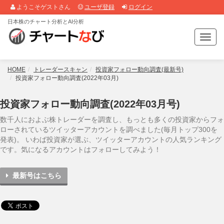
ようこそゲストさん
ユーザ登録
ログイン
日本株のチャート分析とAI分析
T
o
g
g
HOME
トレーダースキャン
投資家フォロー動向調査(最新号)
l
投資家フォロー動向調査(2022年03月)
e
n
投資家フォロー動向調査(2022年03月号)
a
v
数千人におよぶ株トレーダーを調査し、もっとも多くの投資家からフォ
i
ローされているツイッターアカウントを調べました(毎月トップ300を
g
発表)。 いわば投資家が選ぶ、ツイッターアカウントの人気ランキング
a
です。気になるアカウントはフォローしてみよう！
t
i
最新号はこちら
o
n