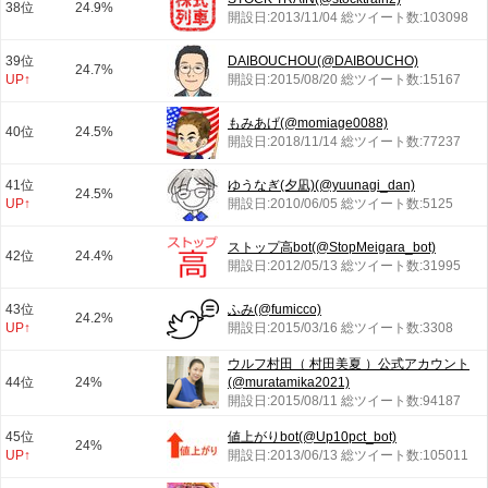
38位
24.9%
開設日:2013/11/04 総ツイート数:103098
39位
DAIBOUCHOU(@DAIBOUCHO)
24.7%
UP↑
開設日:2015/08/20 総ツイート数:15167
もみあげ(@momiage0088)
40位
24.5%
開設日:2018/11/14 総ツイート数:77237
41位
ゆうなぎ(夕凪)(@yuunagi_dan)
24.5%
UP↑
開設日:2010/06/05 総ツイート数:5125
ストップ高bot(@StopMeigara_bot)
42位
24.4%
開設日:2012/05/13 総ツイート数:31995
43位
ふみ(@fumicco)
24.2%
UP↑
開設日:2015/03/16 総ツイート数:3308
ウルフ村田（ 村田美夏 ）公式アカウント
44位
24%
(@muratamika2021)
開設日:2015/08/11 総ツイート数:94187
45位
値上がりbot(@Up10pct_bot)
24%
UP↑
開設日:2013/06/13 総ツイート数:105011