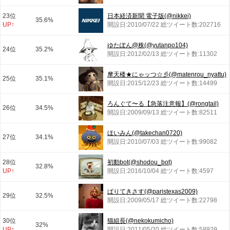
23位
日本経済新聞 電子版(@nikkei)
35.6%
UP↑
開設日:2010/07/22 総ツイート数:202716
ゆたぽん@株(@yutanpo104)
24位
35.2%
開設日:2012/02/13 総ツイート数:11302
摩天楼★にゃッつ☆彡(@matenrou_nyattu)
25位
35.1%
開設日:2015/12/23 総ツイート数:14499
ろんぐて〜る【急落注意報】(@rongtail)
26位
34.5%
開設日:2009/09/13 総ツイート数:82511
ほいみん(@takechan0720)
27位
34.1%
開設日:2010/07/03 総ツイート数:99082
28位
初動bot(@shodou_bot)
32.8%
UP↑
開設日:2016/10/04 総ツイート数:4597
ぱりてきさす(@paristexas2009)
29位
32.5%
開設日:2009/05/17 総ツイート数:22798
30位
猫組長(@nekokumicho)
32%
UP↑
開設日:2011/05/20 総ツイート数:58929