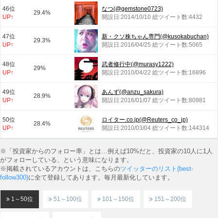
46位
なつ(@gemstone0723)
29.4%
UP↑
開設日:2014/10/10 総ツイート数:4432
47位
新・クソ株ちゃん専門(@kusokabuchan)
29.3%
UP↑
開設日:2016/04/25 総ツイート数:5065
48位
武者修行中(@murasy1222)
29%
UP↑
開設日:2010/04/22 総ツイート数:16896
49位
あんず(@anzu_sakura)
28.9%
UP↑
開設日:2016/01/07 総ツイート数:80981
50位
ロイター.co.jp(@Reuters_co_jp)
28.4%
UP↑
開設日:2010/03/04 総ツイート数:144314
※「投資家からのフォロー率」とは…例えば10%だと、投資家の10人に1人
がフォローしている、という意味になります。
※掲載されているアカウントは、こちらの
ツイッターのリスト(best-
follow300)
に全て登録してあります。毎月最新化しています。
1～50位
51～100位
101～150位
151～200位