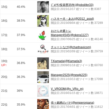
ｼﾞｮﾅｻﾝ投資歴35年(@jobslifer33)
15位
40.4%
開設日:2015/12/17 総ツイート数:8387
ハスキー犬・あお(@2012_assd)
16位
38.5%
開設日:2015/09/04 総ツイート数:37289
おけら＠臆トレ
17位
37.9%
Manager4545(@okera1127)
開設日:2007/06/25 総ツイート数:46146
チャートなび(@chartnavicom)
18位
37.5%
開設日:2015/02/09 総ツイート数:29759
19位
T.Kamada(@Kamada3)
36.8%
UP↑
開設日:2009/01/18 総ツイート数:60760
Manager2525(@newjk225)
20位
36.3%
開設日:2011/10/13 総ツイート数:17098
V_VROOM(@v_VRo_m)
21位
36%
開設日:2016/01/15 総ツイート数:18671
倍々銘柄のパナ(@emperorpana)
22位
35.9%
開設日:2017/04/01 総ツイート数:11612