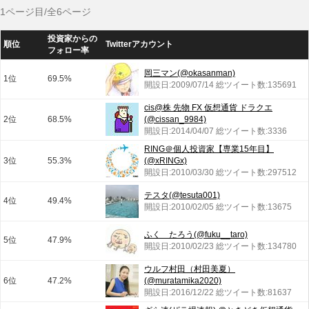
1ページ目/全6ページ
投資家からの
順位
Twitterアカウント
フォロー率
岡三マン(@okasanman)
1位
69.5%
開設日:2009/07/14 総ツイート数:135691
cis@株 先物 FX 仮想通貨 ドラクエ
2位
68.5%
(@cissan_9984)
開設日:2014/04/07 総ツイート数:3336
RING＠個人投資家【専業15年目】
3位
55.3%
(@xRINGx)
開設日:2010/03/30 総ツイート数:297512
テスタ(@tesuta001)
4位
49.4%
開設日:2010/02/05 総ツイート数:13675
ふく たろう(@fuku__taro)
5位
47.9%
開設日:2010/02/23 総ツイート数:134780
ウルフ村田（村田美夏）
6位
47.2%
(@muratamika2020)
開設日:2016/12/22 総ツイート数:81637