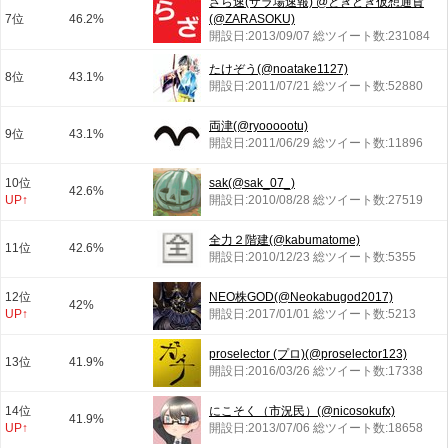
ざら速(ザラ場速報) @ときどき仮想通貨
7位
46.2%
(@ZARASOKU)
開設日:2013/09/07 総ツイート数:231084
たけぞう(@noatake1127)
8位
43.1%
開設日:2011/07/21 総ツイート数:52880
両津(@ryoooootu)
9位
43.1%
開設日:2011/06/29 総ツイート数:11896
10位
sak(@sak_07_)
42.6%
UP↑
開設日:2010/08/28 総ツイート数:27519
全力２階建(@kabumatome)
11位
42.6%
開設日:2010/12/23 総ツイート数:5355
12位
NEO株GOD(@Neokabugod2017)
42%
UP↑
開設日:2017/01/01 総ツイート数:5213
proselector (プロ)(@proselector123)
13位
41.9%
開設日:2016/03/26 総ツイート数:17338
14位
にこそく（市況民）(@nicosokufx)
41.9%
UP↑
開設日:2013/07/06 総ツイート数:18658