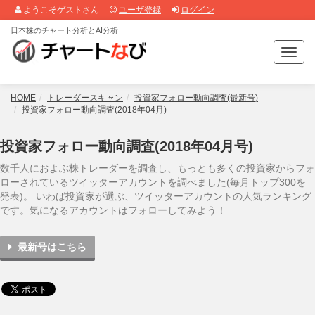
ようこそゲストさん
ユーザ登録
ログイン
日本株のチャート分析とAI分析
T
o
g
g
HOME
トレーダースキャン
投資家フォロー動向調査(最新号)
l
投資家フォロー動向調査(2018年04月)
e
n
投資家フォロー動向調査(2018年04月号)
a
v
数千人におよぶ株トレーダーを調査し、もっとも多くの投資家からフォ
i
ローされているツイッターアカウントを調べました(毎月トップ300を
g
発表)。 いわば投資家が選ぶ、ツイッターアカウントの人気ランキング
a
です。気になるアカウントはフォローしてみよう！
t
i
最新号はこちら
o
n