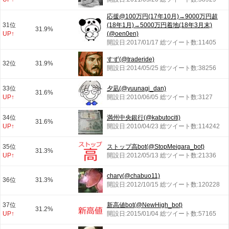
応援@100万円(17年10月)→9000万円超
31位
(18年1月)→5000万円着地(18年3月末)
31.9%
UP↑
(@oen0en)
開設日:2017/01/17 総ツイート数:11405
すず(@traderide)
32位
31.9%
開設日:2014/05/25 総ツイート数:38256
33位
夕凪(@yuunagi_dan)
31.6%
UP↑
開設日:2010/06/05 総ツイート数:3127
34位
満州中央銀行(@kabutociti)
31.6%
UP↑
開設日:2010/04/23 総ツイート数:114242
35位
ストップ高bot(@StopMeigara_bot)
31.3%
UP↑
開設日:2012/05/13 総ツイート数:21336
chary(@chabuo11)
36位
31.3%
開設日:2012/10/15 総ツイート数:120228
37位
新高値bot(@NewHigh_bot)
31.2%
UP↑
開設日:2015/01/04 総ツイート数:57165