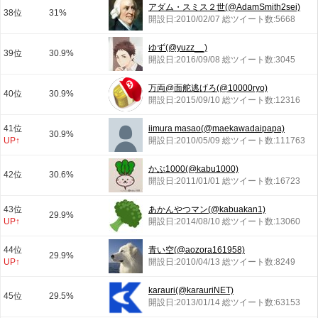
アダム・スミス２世(@AdamSmith2sei)
38位
31%
開設日:2010/02/07 総ツイート数:5668
ゆず(@yuzz__)
39位
30.9%
開設日:2016/09/08 総ツイート数:3045
万両@面舵逃げろ(@10000ryo)
40位
30.9%
開設日:2015/09/10 総ツイート数:12316
41位
iimura masao(@maekawadaipapa)
30.9%
UP↑
開設日:2010/05/09 総ツイート数:111763
かぶ1000(@kabu1000)
42位
30.6%
開設日:2011/01/01 総ツイート数:16723
43位
あかんやつマン(@kabuakan1)
29.9%
UP↑
開設日:2014/08/10 総ツイート数:13060
44位
青い空(@aozora161958)
29.9%
UP↑
開設日:2010/04/13 総ツイート数:8249
karauri(@karauriNET)
45位
29.5%
開設日:2013/01/14 総ツイート数:63153