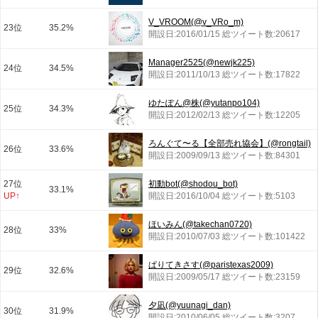
V_VROOM(@v_VRo_m)
23位
35.2%
開設日:2016/01/15 総ツイート数:20617
Manager2525(@newjk225)
24位
34.5%
開設日:2011/10/13 総ツイート数:17822
ゆたぽん@株(@yutanpo104)
25位
34.3%
開設日:2012/02/13 総ツイート数:12205
ろんぐて〜る【全部売れ協会】(@rongtail)
26位
33.6%
開設日:2009/09/13 総ツイート数:84301
27位
初動bot(@shodou_bot)
33.1%
UP↑
開設日:2016/10/04 総ツイート数:5103
ほいみん(@takechan0720)
28位
33%
開設日:2010/07/03 総ツイート数:101422
ぱりてきさす(@paristexas2009)
29位
32.6%
開設日:2009/05/17 総ツイート数:23159
夕凪(@yuunagi_dan)
30位
31.9%
開設日:2010/06/05 総ツイート数:3207