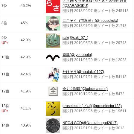
ざら速(ザラ場速報) @ときどき仮想通貨
7位
45.2%
(@ZARASOKU)
開設日:2013/09/07 総ツイート数:245113
にこそく（市況民）(@nicosokufx)
8位
45%
開設日:2013/07/06 総ツイート数:21713
9位
sak(@sak_07_)
42.9%
UP↑
開設日:2010/08/28 総ツイート数:29743
両津(@ryoooootu)
10位
42.9%
開設日:2011/06/29 総ツイート数:12028
たけぞう(@noatake1127)
11位
42.4%
開設日:2011/07/21 総ツイート数:54113
全力２階建(@kabumatome)
12位
41.9%
開設日:2010/12/23 総ツイート数:5472
13位
proselector (プロ)(@proselector123)
41.1%
UP↑
開設日:2016/03/26 総ツイート数:19611
NEO株GOD(@Neokabugod2017)
14位
40.9%
開設日:2017/01/01 総ツイート数:3013