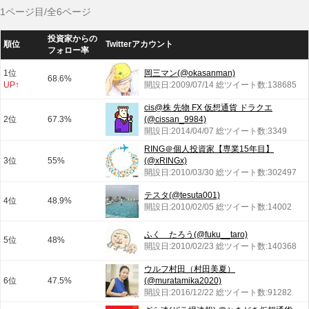
1ページ目/全6ページ
投資家からの
順位
Twitterアカウント
フォロー率
1位
岡三マン(@okasanman)
68.6%
UP↑
開設日:2009/07/14 総ツイート数:138685
cis@株 先物 FX 仮想通貨 ドラクエ
2位
67.3%
(@cissan_9984)
開設日:2014/04/07 総ツイート数:3349
RING＠個人投資家【専業15年目】
3位
55%
(@xRINGx)
開設日:2010/03/30 総ツイート数:302497
テスタ(@tesuta001)
4位
48.9%
開設日:2010/02/05 総ツイート数:14002
ふく たろう(@fuku__taro)
5位
48%
開設日:2010/02/23 総ツイート数:140368
ウルフ村田（村田美夏）
6位
47.5%
(@muratamika2020)
開設日:2016/12/22 総ツイート数:91282