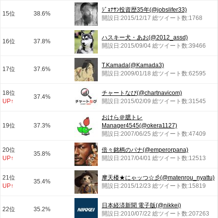
ｼﾞｮﾅｻﾝ投資歴35年(@jobslifer33)
15位
38.6%
開設日:2015/12/17 総ツイート数:1768
ハスキー犬・あお(@2012_assd)
16位
37.8%
開設日:2015/09/04 総ツイート数:39466
T.Kamada(@Kamada3)
17位
37.6%
開設日:2009/01/18 総ツイート数:62595
18位
チャートなび(@chartnavicom)
37.4%
UP↑
開設日:2015/02/09 総ツイート数:31545
おけら＠臆トレ
19位
37.3%
Manager4545(@okera1127)
開設日:2007/06/25 総ツイート数:47409
20位
倍々銘柄のパナ(@emperorpana)
35.8%
UP↑
開設日:2017/04/01 総ツイート数:12513
21位
摩天楼★にゃッつ☆彡(@matenrou_nyattu)
35.4%
UP↑
開設日:2015/12/23 総ツイート数:15819
日本経済新聞 電子版(@nikkei)
22位
35.2%
開設日:2010/07/22 総ツイート数:207263