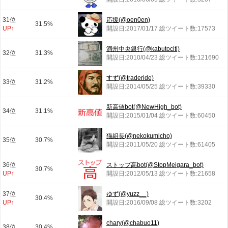
31位
応援(@oen0en)
31.5%
UP↑
開設日:2017/01/17 総ツイート数:17573
満州中央銀行(@kabutociti)
32位
31.3%
開設日:2010/04/23 総ツイート数:121690
すず(@traderide)
33位
31.2%
開設日:2014/05/25 総ツイート数:39330
新高値bot(@NewHigh_bot)
34位
31.1%
開設日:2015/01/04 総ツイート数:60450
猫組長(@nekokumicho)
35位
30.7%
開設日:2011/05/20 総ツイート数:61405
36位
ストップ高bot(@StopMeigara_bot)
30.7%
UP↑
開設日:2012/05/13 総ツイート数:21658
37位
ゆず(@yuzz__)
30.4%
UP↑
開設日:2016/09/08 総ツイート数:3202
chary(@chabuo11)
38位
30.4%