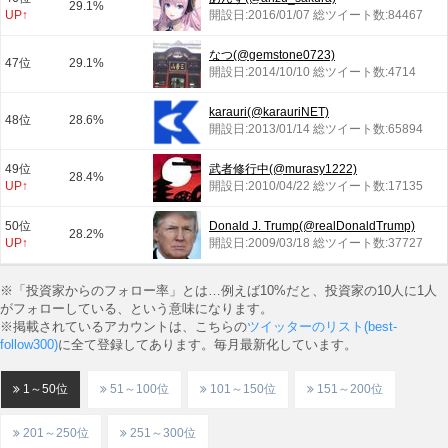
29.1%
UP↑
開設日:2016/01/07 総ツイート数:84467
なつ(@gemstone0723)
47位
29.1%
開設日:2014/10/10 総ツイート数:4714
karauri(@karauriNET)
48位
28.6%
開設日:2013/01/14 総ツイート数:65894
49位
武者修行中(@murasy1222)
28.4%
UP↑
開設日:2010/04/22 総ツイート数:17135
50位
Donald J. Trump(@realDonaldTrump)
28.2%
UP↑
開設日:2009/03/18 総ツイート数:37727
※「投資家からのフォロー率」とは…例えば10%だと、投資家の10人に1人
がフォローしている、という意味になります。
※掲載されているアカウントは、こちらの
ツイッターのリスト(best-
follow300)
に全て登録してあります。毎月最新化しています。
1～50位
51～100位
101～150位
151～200位
201～250位
251～300位