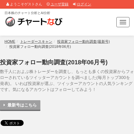
ようこそゲストさん
ユーザ登録
ログイン
日本株のチャート分析とAI分析
T
o
g
g
HOME
トレーダースキャン
投資家フォロー動向調査(最新号)
l
投資家フォロー動向調査(2018年06月)
e
n
投資家フォロー動向調査(2018年06月号)
a
v
数千人におよぶ株トレーダーを調査し、もっとも多くの投資家からフォ
i
ローされているツイッターアカウントを調べました(毎月トップ300を
g
発表)。 いわば投資家が選ぶ、ツイッターアカウントの人気ランキング
a
です。気になるアカウントはフォローしてみよう！
t
i
最新号はこちら
o
n