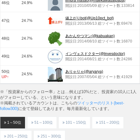
iimura masao(@maekawadaipapa)
46位
24.9%
開設日:2010/05/09 総ツイート数:133814
値上がりbot(@Up10pct_bot)
47位
24.7%
開設日:2013/06/13 総ツイート数:69476
あかんやつマン(@kabuakan)
48位
24.7%
開設日:2014/08/10 総ツイート数:16870
インヴェスドクター(@Invesdoctor)
49位
24.6%
開設日:2014/08/21 総ツイート数:24286
50位
ありゃりゃ(@aryarya)
24.5%
UP↑
開設日:2007/05/04 総ツイート数:41929
※「投資家からのフォロー率」とは…例えば10%だと、投資家の10人に1人
がフォローしている、という意味になります。
※掲載されているアカウントは、こちらの
ツイッターのリスト(best-
follow300)
に全て登録してあります。毎月最新化しています。
1～50位
51～100位
101～150位
151～200位
201～250位
251～300位