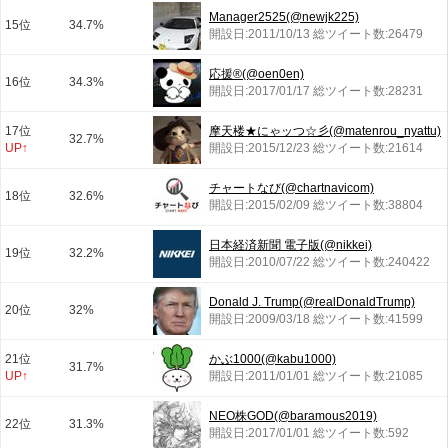
Manager2525(@newjk225)
15位
34.7%
開設日:2011/10/13 総ツイート数:26479
応援®︎(@oen0en)
16位
34.3%
開設日:2017/01/17 総ツイート数:28231
17位
摩天楼★にゃッつ☆彡(@matenrou_nyattu)
32.7%
UP↑
開設日:2015/12/23 総ツイート数:21614
チャートなび(@chartnavicom)
18位
32.6%
開設日:2015/02/09 総ツイート数:38804
日本経済新聞 電子版(@nikkei)
19位
32.2%
開設日:2010/07/22 総ツイート数:240422
Donald J. Trump(@realDonaldTrump)
20位
32%
開設日:2009/03/18 総ツイート数:41599
21位
かぶ1000(@kabu1000)
31.7%
UP↑
開設日:2011/01/01 総ツイート数:21085
NEO株GOD(@baramous2019)
22位
31.3%
開設日:2017/01/01 総ツイート数:592