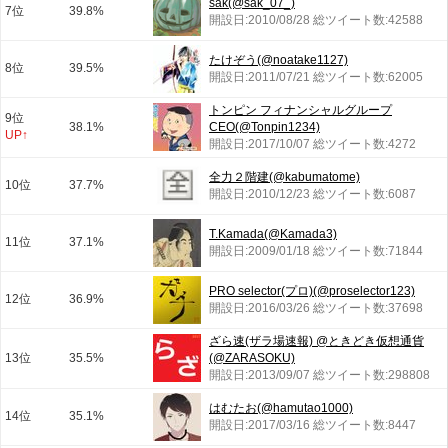
sak(@sak_07_)
7位
39.8%
開設日:2010/08/28 総ツイート数:42588
たけぞう(@noatake1127)
8位
39.5%
開設日:2011/07/21 総ツイート数:62005
トンピン フィナンシャルグループ
9位
38.1%
CEO(@Tonpin1234)
UP↑
開設日:2017/10/07 総ツイート数:4272
全力２階建(@kabumatome)
10位
37.7%
開設日:2010/12/23 総ツイート数:6087
T.Kamada(@Kamada3)
11位
37.1%
開設日:2009/01/18 総ツイート数:71844
PRO selector(プロ)(@proselector123)
12位
36.9%
開設日:2016/03/26 総ツイート数:37698
ざら速(ザラ場速報) @ときどき仮想通貨
13位
35.5%
(@ZARASOKU)
開設日:2013/09/07 総ツイート数:298808
はむたお(@hamutao1000)
14位
35.1%
開設日:2017/03/16 総ツイート数:8447