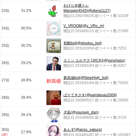
おけら＠臆トレ
23位
31.2%
Manager4545(@okera1127)
開設日:2007/06/25 総ツイート数:31539
V_VROOM(@v_VRo_m)
24位
30.5%
開設日:2016/01/15 総ツイート数:27395
初動bot(@shodou_bot)
25位
30.2%
開設日:2016/10/04 総ツイート数:7253
エミン ユルマズ (JACK)(@yurumazu)
26位
29.2%
開設日:2018/01/03 総ツイート数:4257
新高値bot(@NewHigh_bot)
27位
28.9%
開設日:2015/01/04 総ツイート数:70563
ぱりてきさす(@paristexas2009)
28位
28.4%
開設日:2009/05/17 総ツイート数:25065
夕凪(@yuunagi_dan)
29位
28.1%
開設日:2010/06/05 総ツイート数:3724
30位
あんず(@anzu_sakura)
27.9%
UP↑
開設日:2016/01/07 総ツイート数:101997