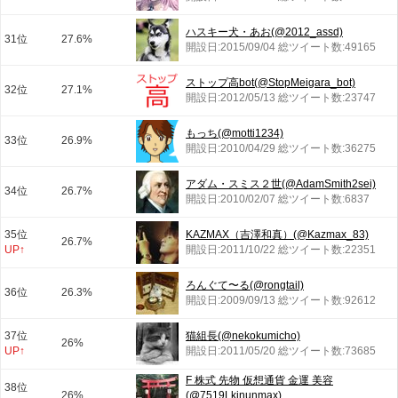
ハスキー犬・あお(@2012_assd)
31位
27.6%
開設日:2015/09/04 総ツイート数:49165
ストップ高bot(@StopMeigara_bot)
32位
27.1%
開設日:2012/05/13 総ツイート数:23747
もっち(@motti1234)
33位
26.9%
開設日:2010/04/29 総ツイート数:36275
アダム・スミス２世(@AdamSmith2sei)
34位
26.7%
開設日:2010/02/07 総ツイート数:6837
35位
KAZMAX（吉澤和真）(@Kazmax_83)
26.7%
UP↑
開設日:2011/10/22 総ツイート数:22351
ろんぐて〜る(@rongtail)
36位
26.3%
開設日:2009/09/13 総ツイート数:92612
37位
猫組長(@nekokumicho)
26%
UP↑
開設日:2011/05/20 総ツイート数:73685
F 株式 先物 仮想通貨 金運 美容
38位
26%
(@7519Lkinunmax)