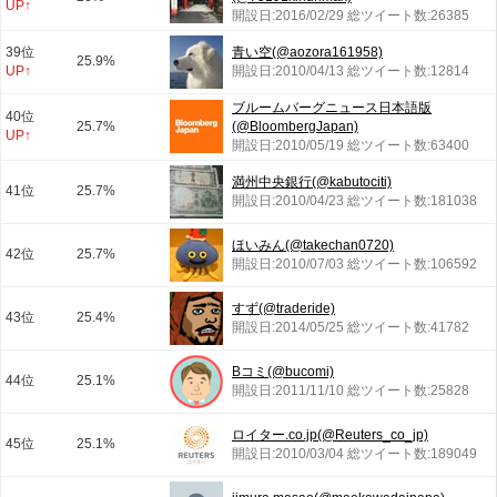
UP↑
開設日:2016/02/29 総ツイート数:26385
39位
青い空(@aozora161958)
25.9%
UP↑
開設日:2010/04/13 総ツイート数:12814
ブルームバーグニュース日本語版
40位
25.7%
(@BloombergJapan)
UP↑
開設日:2010/05/19 総ツイート数:63400
満州中央銀行(@kabutociti)
41位
25.7%
開設日:2010/04/23 総ツイート数:181038
ほいみん(@takechan0720)
42位
25.7%
開設日:2010/07/03 総ツイート数:106592
すず(@traderide)
43位
25.4%
開設日:2014/05/25 総ツイート数:41782
Bコミ(@bucomi)
44位
25.1%
開設日:2011/11/10 総ツイート数:25828
ロイター.co.jp(@Reuters_co_jp)
45位
25.1%
開設日:2010/03/04 総ツイート数:189049