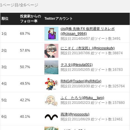
1ページ目/全6ページ
投資家からの
順位
Twitterアカウント
フォロー率
cis@株 先物 FX 仮想通貨 リネレボ
1位
69.7%
(@cissan_9984)
開設日:2014/04/07 総ツイート数:3491
にこそく（市況民）(@nicosokufx)
2位
57.6%
開設日:2013/07/06 総ツイート数:38874
テスタ(@tesuta001)
3位
50.7%
開設日:2010/02/05 総ツイート数:16783
RING@Trader(@xRINGx)
4位
49.5%
開設日:2010/03/30 総ツイート数:325764
ふく たろう(@fuku__taro)
5位
42.2%
開設日:2010/02/23 総ツイート数:157880
両津(@ryoooootu)
6位
40.1%
開設日:2011/06/29 総ツイート数:12461