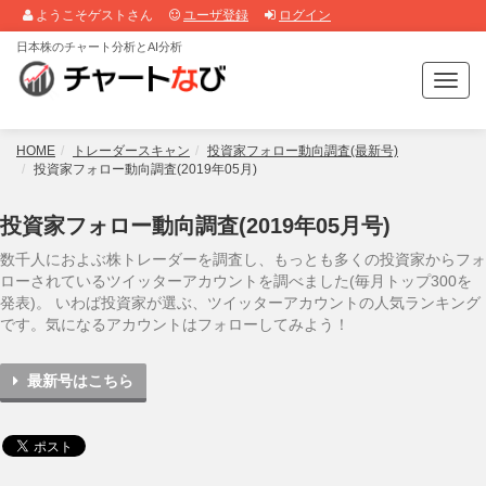
ようこそゲストさん
ユーザ登録
ログイン
日本株のチャート分析とAI分析
T
o
g
g
HOME
トレーダースキャン
投資家フォロー動向調査(最新号)
l
投資家フォロー動向調査(2019年05月)
e
n
投資家フォロー動向調査(2019年05月号)
a
v
数千人におよぶ株トレーダーを調査し、もっとも多くの投資家からフォ
i
ローされているツイッターアカウントを調べました(毎月トップ300を
g
発表)。 いわば投資家が選ぶ、ツイッターアカウントの人気ランキング
a
です。気になるアカウントはフォローしてみよう！
t
i
最新号はこちら
o
n