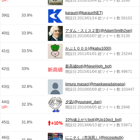
UP↑
開設日:2016/10/04 総ツイート数:3286
karauri(@karauriNET)
39位
33.9%
開設日:2013/01/14 総ツイート数:56102
アダム・スミス２世(@AdamSmith2sei)
40位
33.9%
開設日:2010/02/07 総ツイート数:5135
かぶ１０００(@kabu1000)
41位
33.5%
開設日:2011/01/01 総ツイート数:15244
新高値bot(@NewHigh_bot)
42位
33%
開設日:2015/01/04 総ツイート数:49671
iimura masao(@maekawadaipapa)
43位
32.8%
開設日:2010/05/09 総ツイート数:103447
44位
夕凪(@yuunagi_dan)
32.3%
UP↑
開設日:2010/06/05 総ツイート数:2946
10%値上がりbot(@Up10pct_bot)
45位
31.8%
開設日:2013/06/13 総ツイート数:53871
46位
にこそく（市況民）(@nicosokufx)