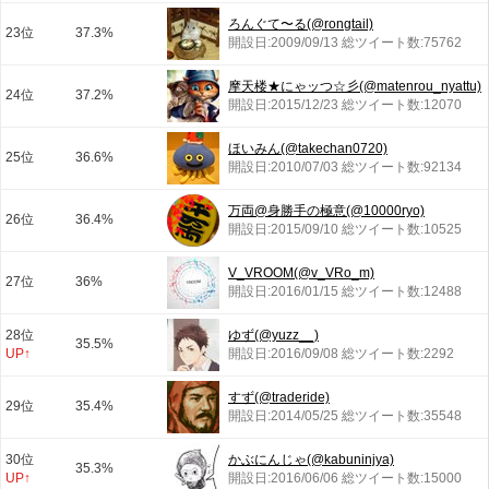
ろんぐて〜る(@rongtail)
23位
37.3%
開設日:2009/09/13 総ツイート数:75762
摩天楼★にゃッつ☆彡(@matenrou_nyattu)
24位
37.2%
開設日:2015/12/23 総ツイート数:12070
ほいみん(@takechan0720)
25位
36.6%
開設日:2010/07/03 総ツイート数:92134
万両@身勝手の極意(@10000ryo)
26位
36.4%
開設日:2015/09/10 総ツイート数:10525
V_VROOM(@v_VRo_m)
27位
36%
開設日:2016/01/15 総ツイート数:12488
28位
ゆず(@yuzz__)
35.5%
UP↑
開設日:2016/09/08 総ツイート数:2292
すず(@traderide)
29位
35.4%
開設日:2014/05/25 総ツイート数:35548
30位
かぶにんじゃ(@kabuninjya)
35.3%
UP↑
開設日:2016/06/06 総ツイート数:15000