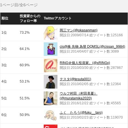
1ページ目/全6ページ
投資家からの
順位
Twitterアカウント
フォロー率
岡三マン(@okasanman)
1位
73.2%
開設日:2009/07/14 総ツイート数:125166
cis@株 先物 為替 DQMSL(@cissan_9984)
2位
64.1%
開設日:2014/04/07 総ツイート数:3089
RING＠個人投資家。(@xRINGx)
3位
60.9%
開設日:2010/03/30 総ツイート数:287867
テスタ(@tesuta001)
4位
53.1%
開設日:2010/02/05 総ツイート数:12364
ウルフ村田（村田美夏）
5位
51.5%
(@muratamika2020)
開設日:2016/12/22 総ツイート数:45565
ふく たろう(@fuku__taro)
6位
50.9%
開設日:2010/02/23 総ツイート数:119070