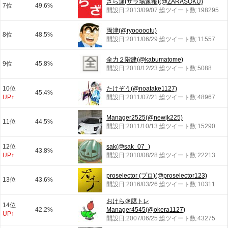
ざら速(ザラ場速報)(@ZARASOKU)
7位
49.6%
開設日:2013/09/07 総ツイート数:198295
両津(@ryoooootu)
8位
48.5%
開設日:2011/06/29 総ツイート数:11557
全力２階建(@kabumatome)
9位
45.8%
開設日:2010/12/23 総ツイート数:5088
10位
たけぞう(@noatake1127)
45.4%
UP↑
開設日:2011/07/21 総ツイート数:48967
Manager2525(@newjk225)
11位
44.5%
開設日:2011/10/13 総ツイート数:15290
12位
sak(@sak_07_)
43.8%
UP↑
開設日:2010/08/28 総ツイート数:22213
proselector (プロ)(@proselector123)
13位
43.6%
開設日:2016/03/26 総ツイート数:10311
おけら＠臆トレ
14位
42.2%
Manager4545(@okera1127)
UP↑
開設日:2007/06/25 総ツイート数:43275