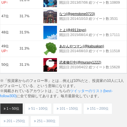
31.8%
UP↑
開設日:2013/07/06 総ツイート数:10809
なつ(@gemstone0723)
47位
31.7%
開設日:2014/10/10 総ツイート数:3531
とよ(@4911toyo)
48位
31.5%
開設日:2015/08/14 総ツイート数:17111
49位
あかんやつマン(@kabuakan)
31.3%
UP↑
開設日:2014/08/10 総ツイート数:11518
武者修行中(@murasy1222)
50位
31.1%
開設日:2010/04/22 総ツイート数:15628
※「投資家からのフォロー率」とは…例えば10%だと、投資家の10人に1人
がフォローしている、という意味になります。
※掲載されているアカウントは、こちらの
ツイッターのリスト(best-
follow300)
に全て登録してあります。毎月最新化しています。
1～50位
51～100位
101～150位
151～200位
201～250位
251～300位