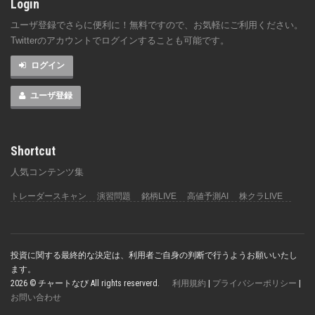
Login
ユーザ登録でさらに便利に！無料ですので、お気軽にご利用ください。
Twitterのアカウントでログインすることも可能です。
ログイン
ユーザ登録
Shortcut
人気コンテンツ集
トレーダースキャン
演習問題
銘柄LIVE
高値予測AI
株クラLIVE
投資に関する最終的な決定は、利用者ご自身の判断で行うようお願いいたし
ます。
2026 © チャートなび All rights reserverd.
利用規約
|
プライバシーポリシー
|
お問い合わせ