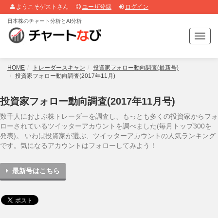
ようこそゲストさん
ユーザ登録
ログイン
日本株のチャート分析とAI分析
T
o
g
g
HOME
トレーダースキャン
投資家フォロー動向調査(最新号)
l
投資家フォロー動向調査(2017年11月)
e
n
投資家フォロー動向調査(2017年11月号)
a
v
数千人におよぶ株トレーダーを調査し、もっとも多くの投資家からフォ
i
ローされているツイッターアカウントを調べました(毎月トップ300を
g
発表)。 いわば投資家が選ぶ、ツイッターアカウントの人気ランキング
a
です。気になるアカウントはフォローしてみよう！
t
i
最新号はこちら
o
n