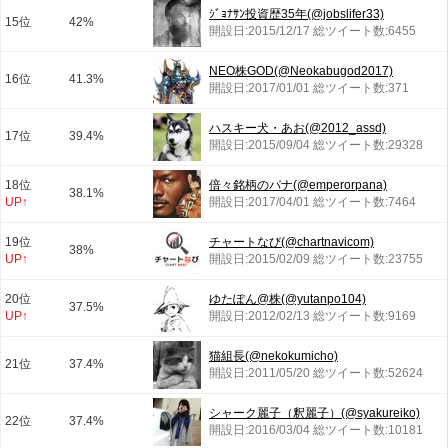
ｼﾞｮﾅｻﾝ投資歴35年(@jobslifer33)
15位
42%
開設日:2015/12/17 総ツイート数:6455
NEO株GOD(@Neokabugod2017)
16位
41.3%
開設日:2017/01/01 総ツイート数:371
ハスキー犬・あお(@2012_assd)
17位
39.4%
開設日:2015/09/04 総ツイート数:29328
18位
倍々銘柄のパナ(@emperorpana)
38.1%
UP↑
開設日:2017/04/01 総ツイート数:7464
19位
チャートなび(@chartnavicom)
38%
UP↑
開設日:2015/02/09 総ツイート数:23755
20位
ゆたぽん@株(@yutanpo104)
37.5%
UP↑
開設日:2012/02/13 総ツイート数:9169
猫組長(@nekokumicho)
21位
37.4%
開設日:2011/05/20 総ツイート数:52624
シャーク麗子（釈麗子）(@syakureiko)
22位
37.4%
開設日:2016/03/04 総ツイート数:10181