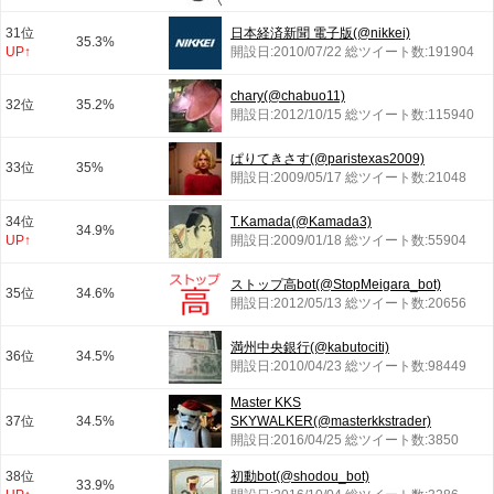
31位
日本経済新聞 電子版(@nikkei)
35.3%
UP↑
開設日:2010/07/22 総ツイート数:191904
chary(@chabuo11)
32位
35.2%
開設日:2012/10/15 総ツイート数:115940
ぱりてきさす(@paristexas2009)
33位
35%
開設日:2009/05/17 総ツイート数:21048
34位
T.Kamada(@Kamada3)
34.9%
UP↑
開設日:2009/01/18 総ツイート数:55904
ストップ高bot(@StopMeigara_bot)
35位
34.6%
開設日:2012/05/13 総ツイート数:20656
満州中央銀行(@kabutociti)
36位
34.5%
開設日:2010/04/23 総ツイート数:98449
Master KKS
37位
34.5%
SKYWALKER(@masterkkstrader)
開設日:2016/04/25 総ツイート数:3850
38位
初動bot(@shodou_bot)
33.9%