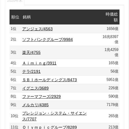
2020年末
時価総
順位
銘柄
額
1位
アンジェス/4563
1656億
16兆8397
2位
ソフトバンクグループ/9984
億
1兆4259
3位
楽天/4755
億
4位
Ａｉｍｉｎｇ/3911
165億
5位
テラ/2191
56億
6位
ＳＢＩホールディングス/8473
5951億
7位
イグニス/3689
226億
8位
ファーマフーズ/2929
590億
9位
メルカリ/4385
7178億
プレシジョン・システム・サイエン
10位
265億
ス/7707
11位
Ｏｌｙｍｐｉｃグループ/8289
213億