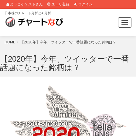
ようこそゲストさん
ユーザ登録
ログイン
日本株のチャート分析とAI分析
T
o
g
g
HOME
【2020年】今年、ツイッターで一番話題になった銘柄は？
l
e
【2020年】今年、ツイッターで一番
n
話題になった銘柄は？
a
v
i
g
a
t
i
o
n