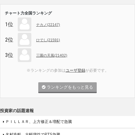
チャート力全国ランキング
1位
ナカノ(22147)
2位
ひでし(21591)
3位
三園の天風(21402)
※ランキングの参加は
ユーザ登録
が必要です。
ランキングをもっと見る
投資家の話題速報
ＰＩＬＬＡＲ、上方修正＆増配で急騰
名村造船、大幅増益でPTS急騰