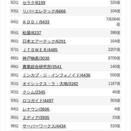
82位
セラク/6199
325億
83位
リバーエレテック/6666
104億
7兆0646
84位
ＫＤＤＩ/9433
億
85位
松屋/8237
398億
86位
日本エアーテック/6291
164億
87位
ＪＴＯＷＥＲ/4485
2207億
88位
神戸物産/3038
8700億
89位
農業総合研究所/3541
140億
90位
ミンカブ・ジ・インフォノイド/4436
550億
91位
オイシックス・ラ・大地/3182
1187億
92位
クシム/2345
46億
93位
ロコガイド/4497
303億
94位
レナウン/3606
4億
95位
エディア/3935
33億
96位
サーバーワークス/4434
310億