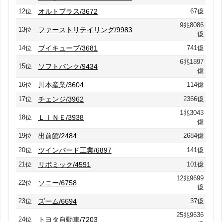
12位
オルトプラス/3672
67億
9兆8086
13位
ファーストリテイリング/9983
億
14位
ブイキューブ/3681
741億
6兆1897
15位
ソフトバンク/9434
億
16位
川本産業/3604
114億
17位
チェンジ/3962
2366億
1兆3043
18位
ＬＩＮＥ/3938
億
19位
出前館/2484
2684億
20位
ツインバード工業/6897
141億
21位
リボミック/4591
101億
12兆9699
22位
ソニー/6758
億
23位
ズーム/6694
37億
25兆9636
24位
トヨタ自動車/7203