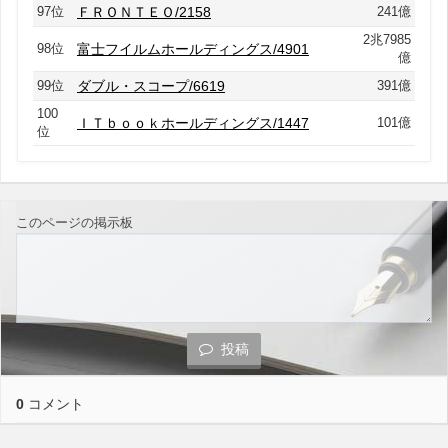
97位
ＦＲＯＮＴＥＯ/2158
241億
2兆7985
98位
富士フイルムホールディングス/4901
億
99位
ダブル・スコープ/6619
391億
100
ＩＴｂｏｏｋホールディングス/1447
101億
位
このページの掲示板
投稿
0
コメント