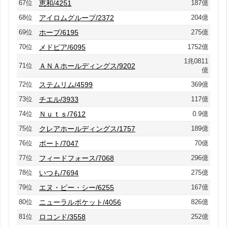
67位
恵和/4251
187億
68位
アイロムグループ/2372
204億
69位
ホープ/6195
275億
70位
メドピア/6095
1752億
1兆0811
71位
ＡＮＡホールディングス/9202
億
72位
ステムリム/4599
369億
73位
チエル/3933
117億
74位
Ｎｕｔｓ/7612
0.9億
75位
クレアホールディングス/1757
189億
76位
ポート/7047
70億
77位
フィードフォース/7068
296億
78位
いつも/7694
275億
79位
エヌ・ピー・シー/6255
167億
80位
ニューラルポケット/4056
826億
81位
ロコンド/3558
252億