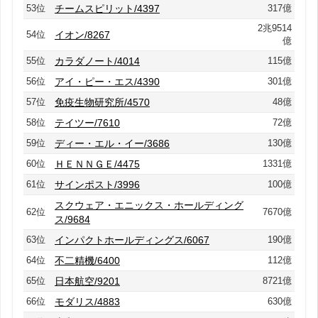
53位
チームスピリット/4397
317億
2兆9514
54位
イオン/8267
億
55位
カラダノート/4014
115億
56位
アイ・ピー・エス/4390
301億
57位
免疫生物研究所/4570
48億
58位
テイツー/7610
72億
59位
ディー・エル・イー/3686
130億
60位
ＨＥＮＮＧＥ/4475
1331億
61位
サインポスト/3996
100億
スクウェア・エニックス・ホールディング
62位
7670億
ス/9684
63位
インパクトホールディングス/6067
190億
64位
不二精機/6400
112億
65位
日本航空/9201
8721億
66位
モダリス/4883
630億