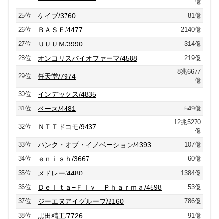
億
25位
ケイブ/3760
81億
26位
ＢＡＳＥ/4477
2140億
27位
ＵＵＵＭ/3990
314億
28位
オンコリスバイオファーマ/4588
219億
8兆6677
29位
任天堂/7974
億
30位
インデックス/4835
31位
ベース/4481
549億
12兆5270
32位
ＮＴＴドコモ/9437
億
33位
バンク・オブ・イノベーション/4393
107億
34位
ｅｎｉｓｈ/3667
60億
35位
メドレー/4480
1384億
36位
Ｄｅｌｔａ−Ｆｌｙ Ｐｈａｒｍａ/4598
53億
37位
ジーエヌアイグループ/2160
786億
38位
黒田精工/7726
91億