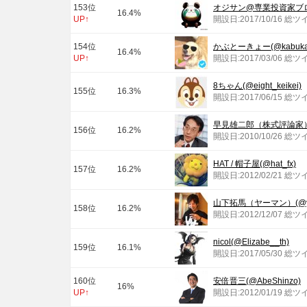
153位
オジサン@専業投資家ブログ(@
16.4%
UP↑
開設日:2017/10/16 総ツ
154位
かぶとーきょー(@kabukau
16.4%
UP↑
開設日:2017/03/06 総ツ
8ちゃん(@eight_keikei)
155位
16.3%
開設日:2017/06/15 総ツ
早見雄二郎（株式評論家）(@
156位
16.2%
開設日:2010/10/26 総ツ
HAT / 帽子屋(@hat_fx)
157位
16.2%
開設日:2012/02/21 総ツ
山下拓馬（ヤーマン）(@ya
158位
16.2%
開設日:2012/12/07 総ツ
nicol(@Elizabe__th)
159位
16.1%
開設日:2017/05/30 総ツ
160位
安倍晋三(@AbeShinzo)
16%
UP↑
開設日:2012/01/19 総ツ