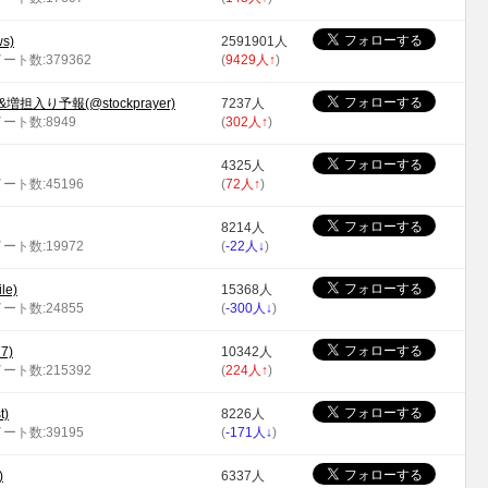
s)
2591901人
イート数:379362
(
9429人
↑
)
入り予報(@stockprayer)
7237人
イート数:8949
(
302人
↑
)
4325人
イート数:45196
(
72人
↑
)
8214人
イート数:19972
(
-22人
↓
)
le)
15368人
イート数:24855
(
-300人
↓
)
7)
10342人
イート数:215392
(
224人
↑
)
t)
8226人
イート数:39195
(
-171人
↓
)
)
6337人