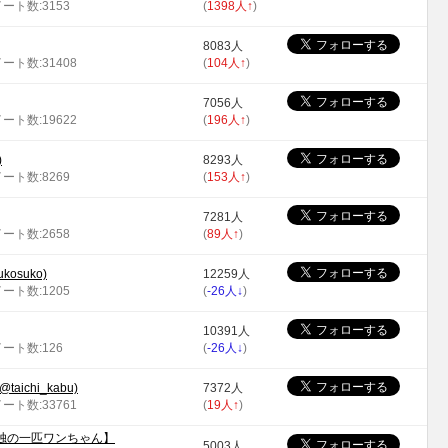
イート数:3153
(
1398人
↑
)
8083人
イート数:31408
(
104人
↑
)
7056人
イート数:19622
(
196人
↑
)
)
8293人
イート数:8269
(
153人
↑
)
7281人
イート数:2658
(
89人
↑
)
osuko)
12259人
イート数:1205
(
-26人
↓
)
10391人
イート数:126
(
-26人
↓
)
ichi_kabu)
7372人
イート数:33761
(
19人
↑
)
独の一匹ワンちゃん】
5003人