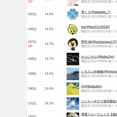
UP↑
開設日:2018/08/03 総ツ
青くろ(@aquage_7)
185位
14.8%
開設日:2012/09/11 総ツ
lee(@lee33130526)
186位
14.8%
開設日:2014/01/14 総ツ
187位
野村 純(@nomurajun175
14.7%
UP↑
開設日:2014/03/28 総ツ
かぶにやん(@kabu2yn)
188位
14.7%
開設日:2017/05/02 総ツ
レモスコ＠株板(@remosuk
189位
14.6%
開設日:2014/08/31 総ツ
Q(@9kabutlm)
190位
14.6%
開設日:2013/01/20 総ツ
たいちー＠ザラ場雰囲気(@ta
191位
14.5%
開設日:2015/10/06 総ツ
専業スカーフェイス【孤
192位