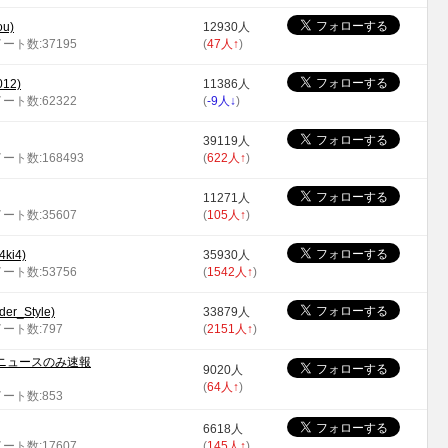
u)
12930人
イート数:37195
(
47人
↑
)
12)
11386人
イート数:62322
(
-9人
↓
)
39119人
イート数:168493
(
622人
↑
)
11271人
イート数:35607
(
105人
↑
)
i4)
35930人
イート数:53756
(
1542人
↑
)
er_Style)
33879人
イート数:797
(
2151人
↑
)
ニュースのみ速報
9020人
(
64人
↑
)
イート数:853
6618人
イート数:17607
(
145人
↑
)