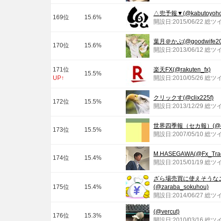
△兜予報▼(@kabutoyoho
169位
15.6%
開設日:2015/06/22 総ツ
葉月＠かぶ(@goodwife20
170位
15.6%
開設日:2013/06/12 総ツ
171位
楽天FX(@rakuten_fx)
15.5%
UP↑
開設日:2010/05/26 総ツ
クリックす(@clix225f)
172位
15.5%
開設日:2013/12/29 総ツ
世界四季報（セカ報）(@4k
173位
15.5%
開設日:2007/05/10 総ツ
M.HASEGAWA(@Fx_Trad
174位
15.4%
開設日:2015/01/19 総ツ
ざら場売買に使えそうな
175位
15.4%
(@zaraba_sokuhou)
開設日:2014/06/27 総ツ
(@vercut)
176位
15.3%
開設日:2010/03/16 総ツ