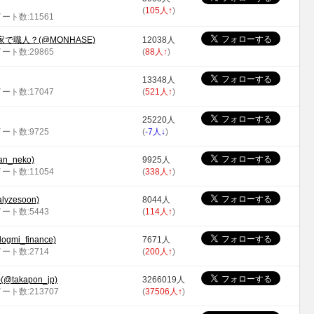
(
105人
↑
)
イート数:11561
職人？(@MONHASE)
12038人
イート数:29865
(
88人
↑
)
13348人
イート数:17047
(
521人
↑
)
25220人
イート数:9725
(
-7人
↓
)
_neko)
9925人
イート数:11054
(
338人
↑
)
zesoon)
8044人
イート数:5443
(
114人
↑
)
i_finance)
7671人
イート数:2714
(
200人
↑
)
(@takapon_jp)
3266019人
イート数:213707
(
37506人
↑
)