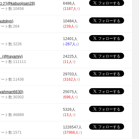
kabuojisan28)
6486人
イート数:10456
(
1187人
↑
)
tokyo)
10484人
イート数:264
(
239人
↑
)
12401人
イート数:3226
(
-267人
↓
)
hayamiy)
24225人
イート数:111111
(
11人
↑
)
29703人
イート数:11436
(
3162人
↑
)
hman6630)
25075人
イート数:30302
(
696人
↑
)
5326人
イート数:46889
(
13人
↑
)
1226547人
イート数:1571
(
37966人
↑
)