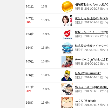
相場変動お知らせ bot(@GO
161位
16%
開設日:2011/05/17 総ツ
162位
東証たられば姫46(@pichip
15.9%
UP↑
開設日:2013/09/08 総ツ
株探（かぶたん）公式(@kab
163位
15.9%
開設日:2016/06/07 総ツ
株式投資情報ツイッター(@me
164位
15.8%
開設日:2009/08/30 総ツ
チーボー◟̽◞̽ ༘(@chibo131
165位
15.8%
開設日:2010/01/25 総ツ
新泉©(@araizumiC)
166位
15.8%
開設日:2014/04/26 総ツ
167位
猫ふぁいやー(@nekofire_
15.6%
UP↑
開設日:2017/01/19 総ツ
ふくり(@fukuri)
168位
15.6%
開設日:2013/01/15 総ツ