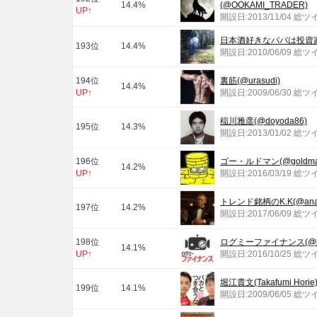
14.4%
(@OOKAMI_TRADER)
UP↑
開設日:2013/11/04 総ツ
日本酒好きなパパは投資家で
193位
14.4%
開設日:2010/06/09 総ツ
194位
裏筋(@urasudi)
14.4%
UP↑
開設日:2009/06/30 総ツ
稲川雅彦(@doyoda86)
195位
14.3%
開設日:2013/01/02 総ツ
196位
ゴー・ルドマン(@goldman
14.2%
UP↑
開設日:2016/03/19 総ツ
トレンド銘柄のK.K(@analy
197位
14.2%
開設日:2017/06/09 総ツ
198位
ログミーファイナンス(@logm
14.1%
UP↑
開設日:2016/10/25 総ツ
堀江貴文(Takafumi Horie)
199位
14.1%
開設日:2009/06/05 総ツ