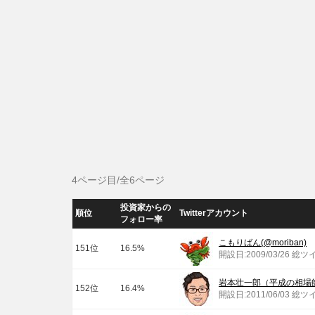
4ページ目/全6ページ
投資家からの
順位
Twitterアカウント
フォロー率
こもりばん(@moriban)
151位
16.5%
開設日:2009/03/26 総ツ
岩本壮一郎（平成の相場師）(
152位
16.4%
開設日:2011/06/03 総ツ