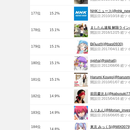
NHKニュース(@nhk_new
177位
15.2%
開設日:2010/10/18 総ツ
ましたん速報 解除ライン&増担
178位
15.1%
開設日:2016/12/25 総ツ
ᗷᗩᔕɪ®︎(@basi0930)
179位
15.1%
開設日:2017/04/11 総ツ
sypha(@sipha6)
180位
15.1%
開設日:2012/08/06 総ツ
Harumi Kougo(@harusmi
181位
15.1%
開設日:2010/01/07 総ツ
前田慶次⚓(@kabusuki77
182位
14.9%
開設日:2015/04/16 総ツ
もりあん(@Morian_inves
183位
14.9%
開設日:2016/06/05 総ツ
184位
東京 みっくS(@MIX0079
14.8%