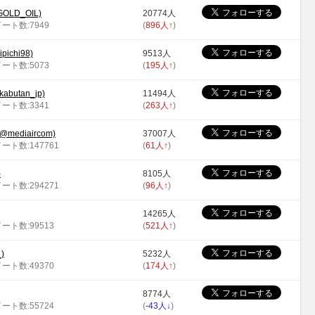
LD_OIL)
20774人
イート数:7949
(
896人
↑
)
ichi98)
9513人
イート数:5073
(
195人
↑
)
utan_jp)
11494人
イート数:3341
(
263人
↑
)
diaircom)
37007人
イート数:147761
(
61人
↑
)
)
8105人
イート数:294271
(
96人
↑
)
14265人
イート数:99513
(
521人
↑
)
)
5232人
イート数:49370
(
174人
↑
)
8774人
イート数:55724
(
-43人
↓
)