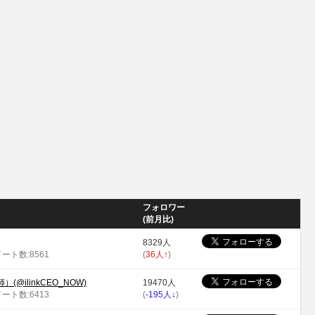
フォロワー
(前月比)
8329人
イート数:8561
(
36人
↑
)
@ilinkCEO_NOW)
19470人
イート数:6413
(
-195人
↓
)