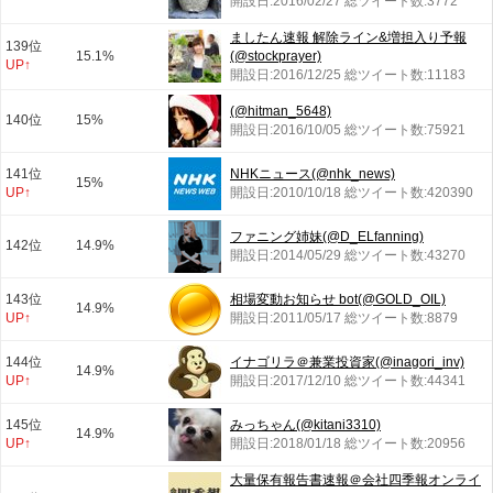
開設日:2016/02/27 総ツイート数:3772
ましたん速報 解除ライン&増担入り予報
139位
15.1%
(@stockprayer)
UP↑
開設日:2016/12/25 総ツイート数:11183
(@hitman_5648)
140位
15%
開設日:2016/10/05 総ツイート数:75921
141位
NHKニュース(@nhk_news)
15%
UP↑
開設日:2010/10/18 総ツイート数:420390
ファニング姉妹(@D_ELfanning)
142位
14.9%
開設日:2014/05/29 総ツイート数:43270
143位
相場変動お知らせ bot(@GOLD_OIL)
14.9%
UP↑
開設日:2011/05/17 総ツイート数:8879
144位
イナゴリラ＠兼業投資家(@inagori_inv)
14.9%
UP↑
開設日:2017/12/10 総ツイート数:44341
145位
みっちゃん(@kitani3310)
14.9%
UP↑
開設日:2018/01/18 総ツイート数:20956
大量保有報告書速報＠会社四季報オンライ