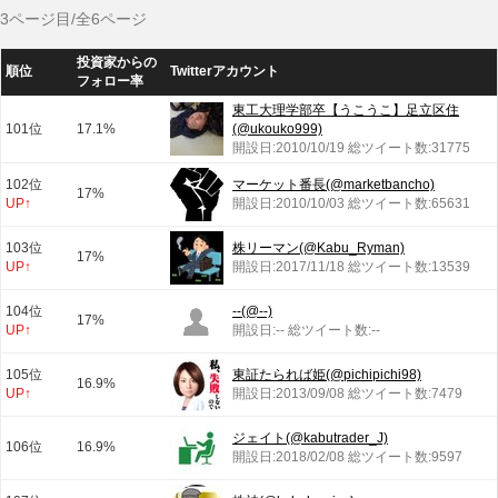
3ページ目/全6ページ
投資家からの
順位
Twitterアカウント
フォロー率
東工大理学部卒【うこうこ】足立区住
101位
17.1%
(@ukouko999)
開設日:2010/10/19 総ツイート数:31775
102位
マーケット番長(@marketbancho)
17%
UP↑
開設日:2010/10/03 総ツイート数:65631
103位
株リーマン(@Kabu_Ryman)
17%
UP↑
開設日:2017/11/18 総ツイート数:13539
104位
--(@--)
17%
UP↑
開設日:-- 総ツイート数:--
105位
東証たられば姫(@pichipichi98)
16.9%
UP↑
開設日:2013/09/08 総ツイート数:7479
ジェイト(@kabutrader_J)
106位
16.9%
開設日:2018/02/08 総ツイート数:9597