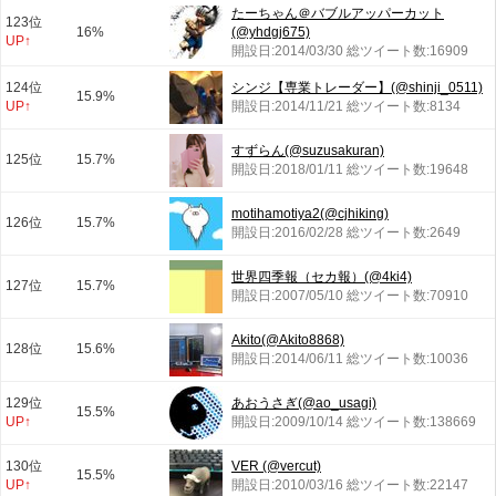
たーちゃん＠バブルアッパーカット
123位
16%
(@yhdgj675)
UP↑
開設日:2014/03/30 総ツイート数:16909
124位
シンジ【専業トレーダー】(@shinji_0511)
15.9%
UP↑
開設日:2014/11/21 総ツイート数:8134
すずらん(@suzusakuran)
125位
15.7%
開設日:2018/01/11 総ツイート数:19648
motihamotiya2(@cjhiking)
126位
15.7%
開設日:2016/02/28 総ツイート数:2649
世界四季報（セカ報）(@4ki4)
127位
15.7%
開設日:2007/05/10 総ツイート数:70910
Akito(@Akito8868)
128位
15.6%
開設日:2014/06/11 総ツイート数:10036
129位
あおうさぎ(@ao_usagi)
15.5%
UP↑
開設日:2009/10/14 総ツイート数:138669
130位
VER (@vercut)
15.5%
UP↑
開設日:2010/03/16 総ツイート数:22147