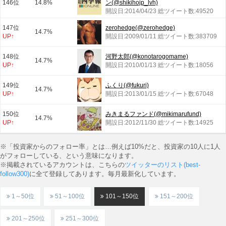
146位
14.8%
ン(@shikihojp_lvh)
開設日:2014/04/23 総ツイート数:49520
147位
zerohedge(@zerohedge)
14.7%
UP↑
開設日:2009/01/11 総ツイート数:383709
148位
河野太郎(@konotarogomame)
14.7%
UP↑
開設日:2010/01/13 総ツイート数:18056
149位
ふくり(@fukuri)
14.7%
UP↑
開設日:2013/01/15 総ツイート数:67048
150位
みきまるファンド(@mikimarufund)
14.7%
UP↑
開設日:2012/11/30 総ツイート数:14925
※「投資家からのフォロー率」とは…例えば10%だと、投資家の10人に1人
がフォローしている、という意味になります。
※掲載されているアカウントは、こちらの
ツイッターのリスト(best-
follow300)
に全て登録してあります。毎月最新化しています。
1～50位
51～100位
101～150位
151～200位
201～250位
251～300位