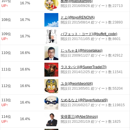
107位
株神(@kabukamigs)
16.7%
UP↑
開設日:2016/09/26 総ツイート数:22713
とよ(@toyoRENOVA)
108位
16.7%
開設日:2015/08/14 総ツイート数:23893
109位
バフェット・コード(@buffett_code)
16.7%
UP↑
開設日:2017/11/05 総ツイート数:8601
じっちゃま(@hirosetakao)
110位
16.6%
開設日:2009/11/27 総ツイート数:42912
ラスタパパ(@SuperTradel7l)
111位
16.6%
開設日:2014/12/25 総ツイート数:11541
ユタ(@worldworld4)
112位
16.6%
開設日:2013/05/01 総ツイート数:55204
113位
なめるなよ(@PlayerNatural9)
16.4%
UP↑
開設日:2016/02/17 総ツイート数:119815
114位
安倍晋三(@AbeShinzo)
16.4%
UP↑
開設日:2012/01/19 総ツイート数:1825