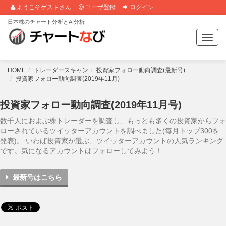
ようこそゲストさん
ユーザ登録
ログイン
日本株のチャート分析とAI分析
T
o
g
g
HOME
トレーダースキャン
投資家フォロー動向調査(最新号)
l
投資家フォロー動向調査(2019年11月)
e
n
投資家フォロー動向調査(2019年11月号)
a
v
数千人におよぶ株トレーダーを調査し、もっとも多くの投資家からフォ
i
ローされているツイッターアカウントを調べました(毎月トップ300を
g
発表)。 いわば投資家が選ぶ、ツイッターアカウントの人気ランキング
a
です。気になるアカウントはフォローしてみよう！
t
i
最新号はこちら
o
n