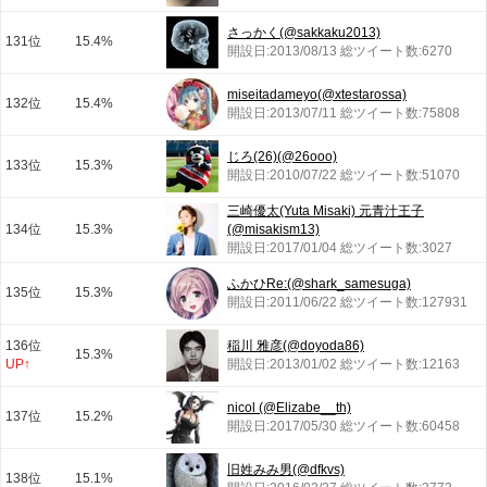
さっかく(@sakkaku2013)
131位
15.4%
開設日:2013/08/13 総ツイート数:6270
miseitadameyo(@xtestarossa)
132位
15.4%
開設日:2013/07/11 総ツイート数:75808
じろ(26)(@26ooo)
133位
15.3%
開設日:2010/07/22 総ツイート数:51070
三崎優太(Yuta Misaki) 元青汁王子
134位
15.3%
(@misakism13)
開設日:2017/01/04 総ツイート数:3027
ふかひRe:(@shark_samesuga)
135位
15.3%
開設日:2011/06/22 総ツイート数:127931
136位
稲川 雅彦(@doyoda86)
15.3%
UP↑
開設日:2013/01/02 総ツイート数:12163
nicol (@Elizabe__th)
137位
15.2%
開設日:2017/05/30 総ツイート数:60458
旧姓みみ男(@dfkvs)
138位
15.1%