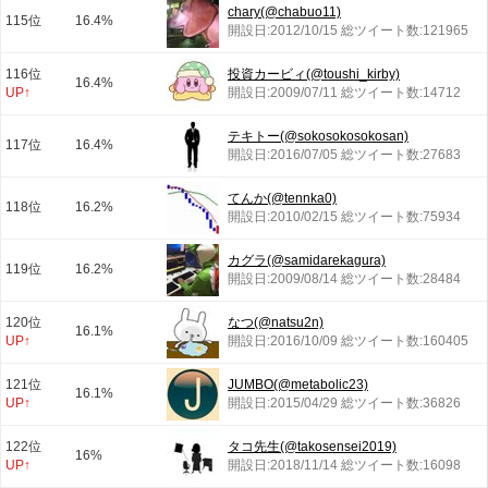
chary(@chabuo11)
115位
16.4%
開設日:2012/10/15 総ツイート数:121965
116位
投資カービィ(@toushi_kirby)
16.4%
UP↑
開設日:2009/07/11 総ツイート数:14712
テキトー(@sokosokosokosan)
117位
16.4%
開設日:2016/07/05 総ツイート数:27683
てんか(@tennka0)
118位
16.2%
開設日:2010/02/15 総ツイート数:75934
カグラ(@samidarekagura)
119位
16.2%
開設日:2009/08/14 総ツイート数:28484
120位
なつ(@natsu2n)
16.1%
UP↑
開設日:2016/10/09 総ツイート数:160405
121位
JUMBO(@metabolic23)
16.1%
UP↑
開設日:2015/04/29 総ツイート数:36826
122位
タコ先生(@takosensei2019)
16%
UP↑
開設日:2018/11/14 総ツイート数:16098