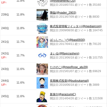
11.8%
(@investment0720)
UP↑
開設日:2018/07/31 総ツイート数:35160
降臨(@vader_2903)
239位
11.8%
開設日:2013/07/09 総ツイート数:8830
株式投資情報ツイッター(@mediaircom)
240位
11.8%
開設日:2009/08/30 総ツイート数:164745
ばっしー♩¨̮⑅*(@basi0930)
241位
11.7%
開設日:2017/04/11 総ツイート数:78120
242位
まいる(@flagcrashers)
11.7%
UP↑
開設日:2013/06/18 総ツイート数:101755
たけのこ(@meeRose_atu39)
243位
11.6%
開設日:2015/01/07 総ツイート数:69629
244位
長期株式投資(@budoukamail)
11.6%
UP↑
開設日:2016/06/18 総ツイート数:3889
新泉©(@araizumiC)
245位
11.6%
開設日:2014/04/26 総ツイート数:121508