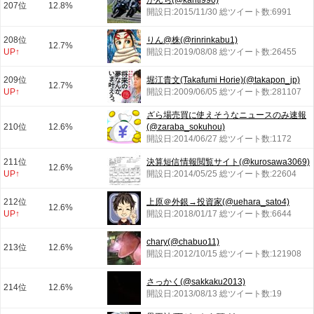
かんち(@kanti990)
207位
12.8%
開設日:2015/11/30 総ツイート数:6991
208位
りん@株(@rinrinkabu1)
12.7%
UP↑
開設日:2019/08/08 総ツイート数:26455
209位
堀江貴文(Takafumi Horie)(@takapon_jp)
12.7%
UP↑
開設日:2009/06/05 総ツイート数:281107
ざら場売買に使えそうなニュースのみ速報
210位
12.6%
(@zaraba_sokuhou)
開設日:2014/06/27 総ツイート数:1172
211位
決算短信情報閲覧サイト(@kurosawa3069)
12.6%
UP↑
開設日:2014/05/25 総ツイート数:22604
212位
上原＠外銀→投資家(@uehara_sato4)
12.6%
UP↑
開設日:2018/01/17 総ツイート数:6644
chary(@chabuo11)
213位
12.6%
開設日:2012/10/15 総ツイート数:121908
さっかく(@sakkaku2013)
214位
12.6%
開設日:2013/08/13 総ツイート数:19