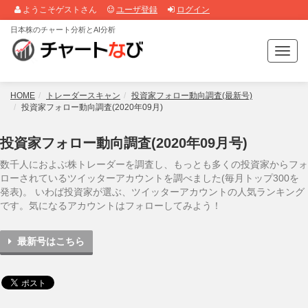
ようこそゲストさん
ユーザ登録
ログイン
日本株のチャート分析とAI分析
T
o
g
g
HOME
トレーダースキャン
投資家フォロー動向調査(最新号)
l
投資家フォロー動向調査(2020年09月)
e
n
投資家フォロー動向調査(2020年09月号)
a
v
数千人におよぶ株トレーダーを調査し、もっとも多くの投資家からフォ
i
ローされているツイッターアカウントを調べました(毎月トップ300を
g
発表)。 いわば投資家が選ぶ、ツイッターアカウントの人気ランキング
a
です。気になるアカウントはフォローしてみよう！
t
i
最新号はこちら
o
n