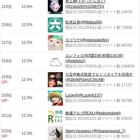
界王神(下がったら頂く)
215位
12.6%
(@2vbdZKPzSQltHTQ)
開設日:2017/08/24 総ツイート数:14639
松井証券(@Matsui06)
216位
12.5%
開設日:2012/04/12 総ツイート数:73008
ヨコワケ(@yokowakefes)
217位
12.5%
開設日:2011/10/30 総ツイート数:40550
エレフォロ(9/3㉕108.90⑩116.55)
218位
12.5%
(@elefolo2)
開設日:2017/09/16 総ツイート数:106828
七宝@株式投資でセミリタイアを目指す
219位
12.4%
(@ZkVkPGgnzC6lcAB)
UP↑
開設日:2019/07/02 総ツイート数:17137
220位
Lucky!!(@Lucky0137)
12.3%
UP↑
開設日:2018/06/24 総ツイート数:39768
株価アルゴREAL(@kaburealnet)
221位
12.3%
開設日:2014/01/21 総ツイート数:15826
222位
Starry heavens (@Heavenwood_7)
12.3%
UP↑
開設日:2018/02/20 総ツイート数:9181