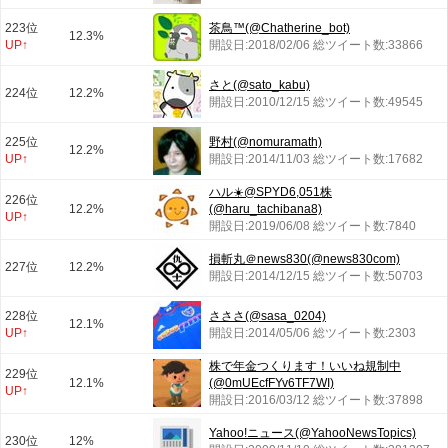
223位
茶鳥™(@Chatherine_bot)
12.3%
UP↑
開設日:2018/02/06 総ツイート数:33866
さと(@sato_kabu)
224位
12.2%
開設日:2010/12/15 総ツイート数:49545
225位
野村(@nomuramath)
12.2%
UP↑
開設日:2014/11/03 総ツイート数:17682
ハル☀️@SPYD6,051株
226位
12.2%
(@haru_tachibana8)
UP↑
開設日:2019/06/08 総ツイート数:7840
損斬丸＠news830(@news830com)
227位
12.2%
開設日:2014/12/15 総ツイート数:50703
228位
さささ(@sasa_0204)
12.1%
UP↑
開設日:2014/05/06 総ツイート数:2303
株で年金つくります！いいね規制中
229位
12.1%
(@0mUEcfFYv6TF7WI)
UP↑
開設日:2016/03/12 総ツイート数:37898
Yahoo!ニュース(@YahooNewsTopics)
230位
12%