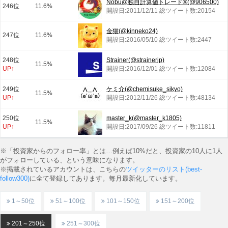
Nobu@独自計算値トレード®︎(@906500)
246位
11.6%
開設日:2011/12/11 総ツイート数:20154
金猫(@kinneko24)
247位
11.6%
開設日:2016/05/10 総ツイート数:2447
248位
Strainer(@strainerjp)
11.5%
UP↑
開設日:2016/12/01 総ツイート数:12084
249位
ケミ介(@chemisuke_sikyo)
11.5%
UP↑
開設日:2012/11/26 総ツイート数:48134
250位
master_k(@master_k1805)
11.5%
UP↑
開設日:2017/09/26 総ツイート数:11811
※「投資家からのフォロー率」とは…例えば10%だと、投資家の10人に1人
がフォローしている、という意味になります。
※掲載されているアカウントは、こちらの
ツイッターのリスト(best-
follow300)
に全て登録してあります。毎月最新化しています。
1～50位
51～100位
101～150位
151～200位
201～250位
251～300位