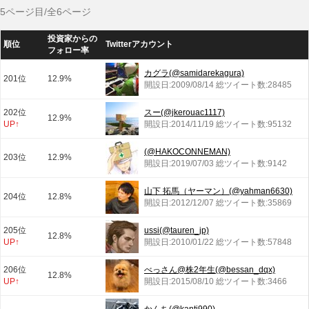
5ページ目/全6ページ
投資家からの
順位
Twitterアカウント
フォロー率
カグラ(@samidarekagura)
201位
12.9%
開設日:2009/08/14 総ツイート数:28485
202位
スー(@jkerouac1117)
12.9%
UP↑
開設日:2014/11/19 総ツイート数:95132
(@HAKOCONNEMAN)
203位
12.9%
開設日:2019/07/03 総ツイート数:9142
山下 拓馬（ヤーマン）(@yahman6630)
204位
12.8%
開設日:2012/12/07 総ツイート数:35869
205位
ussi(@tauren_jp)
12.8%
UP↑
開設日:2010/01/22 総ツイート数:57848
206位
べっさん@株2年生(@bessan_dqx)
12.8%
UP↑
開設日:2015/08/10 総ツイート数:3466