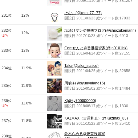
開設日:2009/11/10 総ツイート数:381207
けむ。(@kemu77_77)
231位
12%
開設日:2011/03/23 総ツイート数:17033
232位
塩漬けマン＠投機ブログ(@shiozukemann)
12%
UP↑
開設日:2017/10/23 総ツイート数:6913
Centせんと@香港投資家(@jp0101hk)
233位
12%
開設日:2016/04/24 総ツイート数:27155
Taka(@taka_statice)
234位
11.9%
開設日:2011/04/25 総ツイート数:32858
周瑜⚓(@syuuyuland15)
235位
11.9%
開設日:2015/05/02 総ツイート数:14484
236位
K(@ky700000000)
11.8%
UP↑
開設日:2018/08/17 総ツイート数:1830
KAZMAX（吉澤和真）(@Kazmax_83)
237位
11.8%
開設日:2011/10/22 総ツイート数:25410
鈴木らめる@兼業投資家
238位