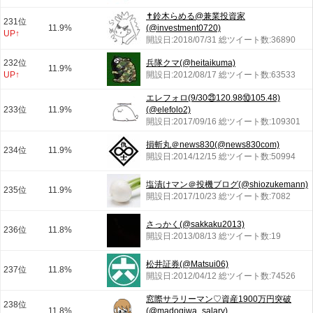
✝️鈴木らめる@兼業投資家
231位
11.9%
(@investment0720)
UP↑
開設日:2018/07/31 総ツイート数:36890
232位
兵隊クマ(@heitaikuma)
11.9%
UP↑
開設日:2012/08/17 総ツイート数:63533
エレフォロ(9/30㉕120.98⑩105.48)
233位
11.9%
(@elefolo2)
開設日:2017/09/16 総ツイート数:109301
損斬丸＠news830(@news830com)
234位
11.9%
開設日:2014/12/15 総ツイート数:50994
塩漬けマン＠投機ブログ(@shiozukemann)
235位
11.9%
開設日:2017/10/23 総ツイート数:7082
さっかく(@sakkaku2013)
236位
11.8%
開設日:2013/08/13 総ツイート数:19
松井証券(@Matsui06)
237位
11.8%
開設日:2012/04/12 総ツイート数:74526
窓際サラリーマン♡資産1900万円突破
238位
11.8%
(@madogiwa_salary)