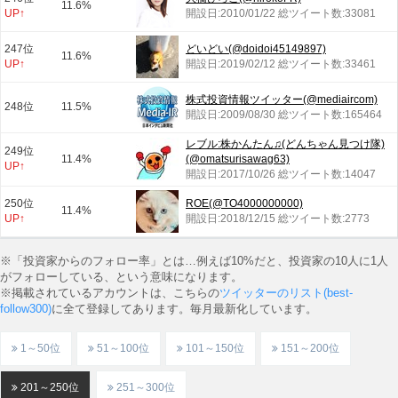
11.6%
UP↑
開設日:2010/01/22 総ツイート数:33081
247位
どいどい(@doidoi45149897)
11.6%
UP↑
開設日:2019/02/12 総ツイート数:33461
株式投資情報ツイッター(@mediaircom)
248位
11.5%
開設日:2009/08/30 総ツイート数:165464
レブル:株かんたん♫(どんちゃん見つけ隊)
249位
11.4%
(@omatsurisawag63)
UP↑
開設日:2017/10/26 総ツイート数:14047
250位
ROE(@TO4000000000)
11.4%
UP↑
開設日:2018/12/15 総ツイート数:2773
※「投資家からのフォロー率」とは…例えば10%だと、投資家の10人に1人
がフォローしている、という意味になります。
※掲載されているアカウントは、こちらの
ツイッターのリスト(best-
follow300)
に全て登録してあります。毎月最新化しています。
1～50位
51～100位
101～150位
151～200位
201～250位
251～300位