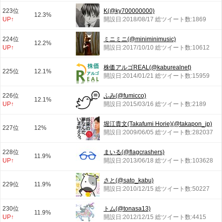
223位
K(@ky700000000)
12.3%
UP↑
開設日:2018/08/17 総ツイート数:1869
224位
ミニミニ(@miniminimusic)
12.2%
UP↑
開設日:2017/10/10 総ツイート数:10612
株価アルゴREAL(@kaburealnet)
225位
12.1%
開設日:2014/01/21 総ツイート数:15959
226位
ふみ(@fumicco)
12.1%
UP↑
開設日:2015/03/16 総ツイート数:2189
堀江貴文(Takafumi Horie)(@takapon_jp)
227位
12%
開設日:2009/06/05 総ツイート数:282037
228位
まいる(@flagcrashers)
11.9%
UP↑
開設日:2013/06/18 総ツイート数:103628
さと(@sato_kabu)
229位
11.9%
開設日:2010/12/15 総ツイート数:50227
230位
トム(@tonasa13)
11.9%
UP↑
開設日:2012/12/15 総ツイート数:4415