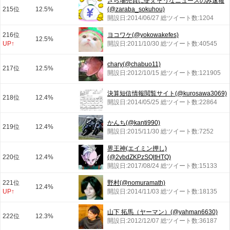
ざら場売買に使えそうなニュースのみ速報
215位
12.5%
(@zaraba_sokuhou)
開設日:2014/06/27 総ツイート数:1204
216位
ヨコワケ(@yokowakefes)
12.5%
UP↑
開設日:2011/10/30 総ツイート数:40545
chary(@chabuo11)
217位
12.5%
開設日:2012/10/15 総ツイート数:121905
決算短信情報閲覧サイト(@kurosawa3069)
218位
12.4%
開設日:2014/05/25 総ツイート数:22864
かんち(@kanti990)
219位
12.4%
開設日:2015/11/30 総ツイート数:7252
界王神(エイミン押し)
220位
12.4%
(@2vbdZKPzSQltHTQ)
開設日:2017/08/24 総ツイート数:15133
221位
野村(@nomuramath)
12.4%
UP↑
開設日:2014/11/03 総ツイート数:18135
山下 拓馬（ヤーマン）(@yahman6630)
222位
12.3%
開設日:2012/12/07 総ツイート数:36187