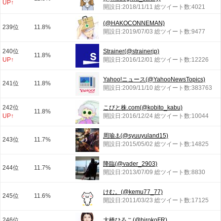
UP↑
開設日:2018/11/11 総ツイート数:4021
(@HAKOCONNEMAN)
239位
11.8%
開設日:2019/07/03 総ツイート数:9477
240位
Strainer(@strainerjp)
11.8%
UP↑
開設日:2016/12/01 総ツイート数:12226
Yahoo!ニュース(@YahooNewsTopics)
241位
11.8%
開設日:2009/11/10 総ツイート数:383763
242位
こびと株.com(@kobito_kabu)
11.8%
UP↑
開設日:2016/12/24 総ツイート数:10044
周瑜⚓(@syuuyuland15)
243位
11.7%
開設日:2015/05/02 総ツイート数:14825
降臨(@vader_2903)
244位
11.7%
開設日:2013/07/09 総ツイート数:8830
けむ。(@kemu77_77)
245位
11.6%
開設日:2011/03/23 総ツイート数:17125
246位
大橋ひろこ(@hirokoFR)