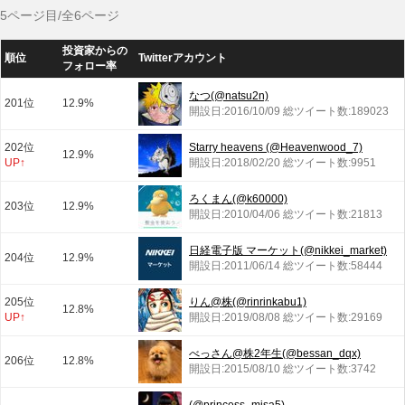
5ページ目/全6ページ
投資家からの
順位
Twitterアカウント
フォロー率
なつ(@natsu2n)
201位
12.9%
開設日:2016/10/09 総ツイート数:189023
202位
Starry heavens (@Heavenwood_7)
12.9%
UP↑
開設日:2018/02/20 総ツイート数:9951
ろくまん(@k60000)
203位
12.9%
開設日:2010/04/06 総ツイート数:21813
日経電子版 マーケット(@nikkei_market)
204位
12.9%
開設日:2011/06/14 総ツイート数:58444
205位
りん@株(@rinrinkabu1)
12.8%
UP↑
開設日:2019/08/08 総ツイート数:29169
べっさん@株2年生(@bessan_dqx)
206位
12.8%
開設日:2015/08/10 総ツイート数:3742