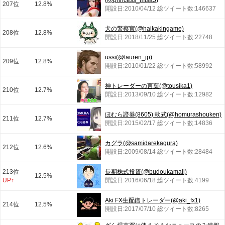
(@princess_misa5)
207位
12.8%
開設日:2010/04/12 総ツイート数:146637
犬の警察官(@haikakingame)
208位
12.8%
開設日:2018/11/25 総ツイート数:22748
ussi(@tauren_jp)
209位
12.8%
開設日:2010/01/22 総ツイート数:58992
神トレーダーの言葉(@tousika1)
210位
12.7%
開設日:2013/09/10 総ツイート数:12982
ほむら證券(8605) 軟式(@homurashouken)
211位
12.7%
開設日:2015/02/17 総ツイート数:14836
カグラ(@samidarekagura)
212位
12.6%
開設日:2009/08/14 総ツイート数:28484
213位
長期株式投資(@budoukamail)
12.5%
UP↑
開設日:2016/06/18 総ツイート数:4199
Aki FX生配信トレーダー(@aki_fx1)
214位
12.5%
開設日:2017/07/10 総ツイート数:8265