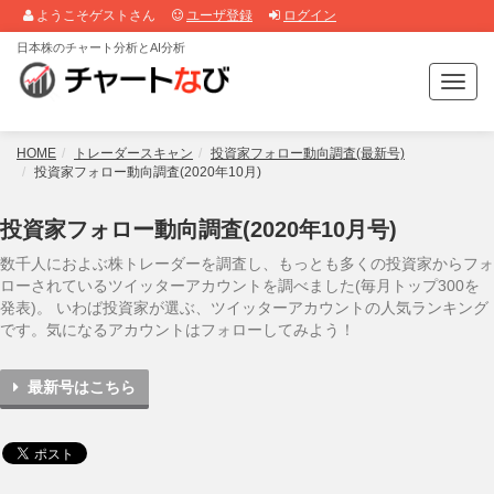
ようこそゲストさん
ユーザ登録
ログイン
日本株のチャート分析とAI分析
T
o
g
g
HOME
トレーダースキャン
投資家フォロー動向調査(最新号)
l
投資家フォロー動向調査(2020年10月)
e
n
投資家フォロー動向調査(2020年10月号)
a
v
数千人におよぶ株トレーダーを調査し、もっとも多くの投資家からフォ
i
ローされているツイッターアカウントを調べました(毎月トップ300を
g
発表)。 いわば投資家が選ぶ、ツイッターアカウントの人気ランキング
a
です。気になるアカウントはフォローしてみよう！
t
i
最新号はこちら
o
n