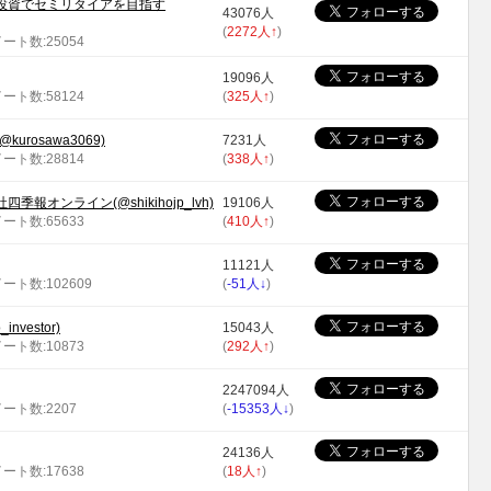
投資でセミリタイアを目指す
43076人
(
2272人
↑
)
イート数:25054
19096人
イート数:58124
(
325人
↑
)
rosawa3069)
7231人
イート数:28814
(
338人
↑
)
報オンライン(@shikihojp_lvh)
19106人
イート数:65633
(
410人
↑
)
11121人
イート数:102609
(
-51人
↓
)
nvestor)
15043人
イート数:10873
(
292人
↑
)
2247094人
イート数:2207
(
-15353人
↓
)
24136人
イート数:17638
(
18人
↑
)