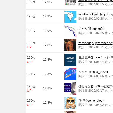
会社四季報オンライン(@shi
192位
12.9%
開設日:2014/01/15 総ツ
motihamotiya2(@cjhiking
193位
12.9%
開設日:2016/02/28 総ツ
てんか(@tennka0)
194位
12.9%
開設日:2010/02/15 総ツ
195位
zerohedge(@zerohedge
12.8%
UP↑
開設日:2009/01/11 総ツ
196位
日経電子版 マーケット(@nik
12.8%
UP↑
開設日:2011/06/14 総ツ
さささ(@sasa_0204)
197位
12.8%
開設日:2014/05/06 総ツ
198位
ほむら證券(8605) 公文式(@
12.8%
UP↑
開設日:2015/02/17 総ツ
199位
両(@freelife_blog)
12.8%
UP↑
開設日:2018/04/02 総ツ