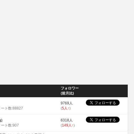
フォロワー
(前月比)
9769人
イート数:88827
(
5人
↑
)
)
6318人
イート数:907
(
149人
↑
)