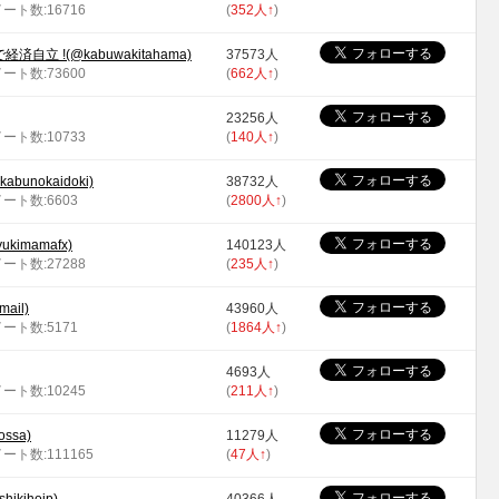
イート数:16716
(
352人
↑
)
立 !(@kabuwakitahama)
37573人
イート数:73600
(
662人
↑
)
23256人
イート数:10733
(
140人
↑
)
bunokaidoki)
38732人
イート数:6603
(
2800人
↑
)
imamafx)
140123人
イート数:27288
(
235人
↑
)
ail)
43960人
イート数:5171
(
1864人
↑
)
4693人
イート数:10245
(
211人
↑
)
ossa)
11279人
イート数:111165
(
47人
↑
)