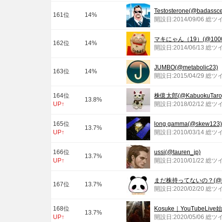
Testosterone(@badassc
161位
14%
開設日:2014/09/06 総ツ
マキにゃん（19）(@10000
162位
14%
開設日:2014/06/13 総ツ
JUMBO(@metabolic23)
163位
14%
開設日:2015/04/29 総ツ
164位
株億太郎(@KabuokuTaro
13.8%
UP↑
開設日:2018/02/12 総ツ
165位
long gamma(@skew123)
13.7%
UP↑
開設日:2010/03/14 総ツ
166位
ussi(@tauren_jp)
13.7%
UP↑
開設日:2010/01/22 総ツ
まだ株持ってないの？(@kab
167位
13.7%
開設日:2020/02/20 総ツ
168位
Kosuke｜YouTubeLive
13.7%
UP↑
開設日:2020/05/06 総ツ