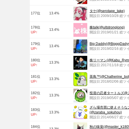
タケ(@serotape_take)
177位
13.4%
開設日:2009/10/28 総ツ
178位
株talk(@ultstronglong)
13.4%
UP↑
開設日:2019/01/21 総ツ
179位
Big Daddy(@BigggDady
13.4%
UP↑
開設日:2019/02/16 総ツ
180位
株リーマン(@Kabu_Rym
13.3%
UP↑
開設日:2017/11/18 総ツ
181位
茶鳥™(@Chatherine_bot
13.3%
UP↑
開設日:2018/02/06 総ツ
182位
投資の忍者タートルズ@スイン
13.3%
UP↑
開設日:2019/05/07 総ツ
ざら場売買に使えそうな
183位
13.3%
(@zaraba_sokuhou)
UP↑
開設日:2014/06/27 総ツ
184位
秋の味覚(@master_k180