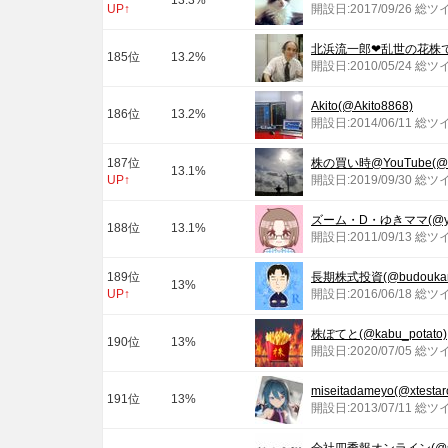
13.3%
UP↑
開設日:2017/09/26 総ツ
北浜流一郎❤乱世の花株で経済自
185位
13.2%
開設日:2010/05/24 総ツ
Akito(@Akito8868)
186位
13.2%
開設日:2014/06/11 総ツ
187位
株の買い時@YouTube(@ka
13.1%
UP↑
開設日:2019/09/30 総ツ
ズーム・D・ゆきママ(@yuk
188位
13.1%
開設日:2011/09/13 総ツ
189位
長期株式投資(@budoukam
13%
UP↑
開設日:2016/06/18 総ツ
株ぽてと(@kabu_potato)
190位
13%
開設日:2020/07/05 総ツ
miseitadameyo(@xtestar
191位
13%
開設日:2013/07/11 総ツ