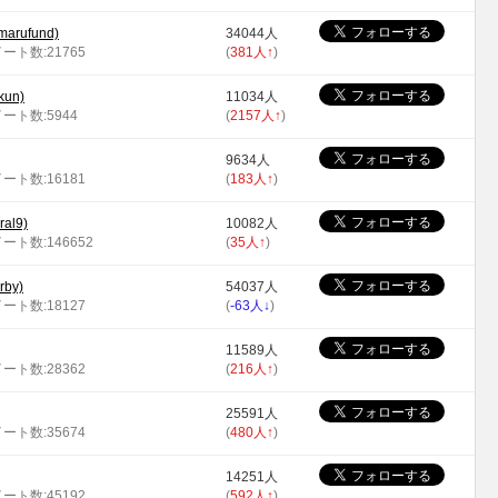
rufund)
34044人
イート数:21765
(
381人
↑
)
un)
11034人
イート数:5944
(
2157人
↑
)
9634人
イート数:16181
(
183人
↑
)
al9)
10082人
イート数:146652
(
35人
↑
)
by)
54037人
イート数:18127
(
-63人
↓
)
11589人
イート数:28362
(
216人
↑
)
25591人
イート数:35674
(
480人
↑
)
14251人
イート数:45192
(
592人
↑
)