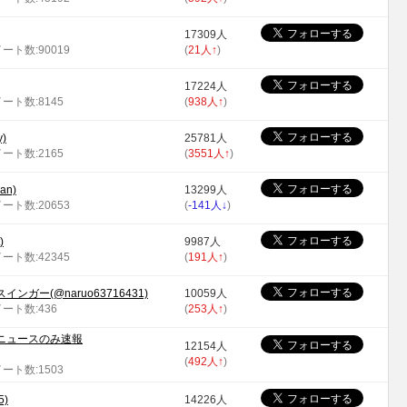
17309人
イート数:90019
(
21人
↑
)
17224人
イート数:8145
(
938人
↑
)
y)
25781人
イート数:2165
(
3551人
↑
)
an)
13299人
イート数:20653
(
-141人
↓
)
)
9987人
イート数:42345
(
191人
↑
)
ガー(@naruo63716431)
10059人
イート数:436
(
253人
↑
)
ニュースのみ速報
12154人
(
492人
↑
)
イート数:1503
5)
14226人