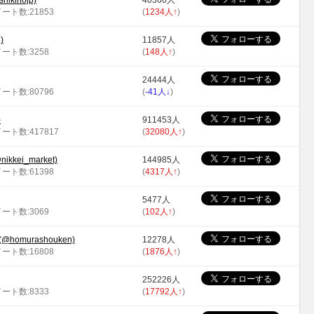
kihojp)
40366人
イート数:21853
(
1234人
↑
)
)
11857人
イート数:3258
(
148人
↑
)
24444人
イート数:80796
(
-41人
↓
)
)
911453人
イート数:417817
(
32080人
↑
)
kei_market)
144985人
イート数:61398
(
4317人
↑
)
5477人
イート数:3069
(
102人
↑
)
homurashouken)
12278人
イート数:16808
(
1876人
↑
)
252226人
イート数:8333
(
17792人
↑
)