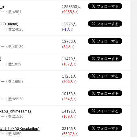
eo)
1258353人
イート数:4901
(
9055人
↑
)
0_metal)
12925人
イート数:24825
(
-1人
↓
)
13766人
イート数:40130
(
34人
↑
)
)
11470人
イート数:1839
(
187人
↑
)
17251人
イート数:16957
(
206人
↑
)
10153人
イート数:65930
(
254人
↑
)
u_ohimesama)
14191人
イート数:21520
(
169人
↑
)
始めました(@Kosukeitou)
33196人
イート数:6050
(
5597人
↑
)