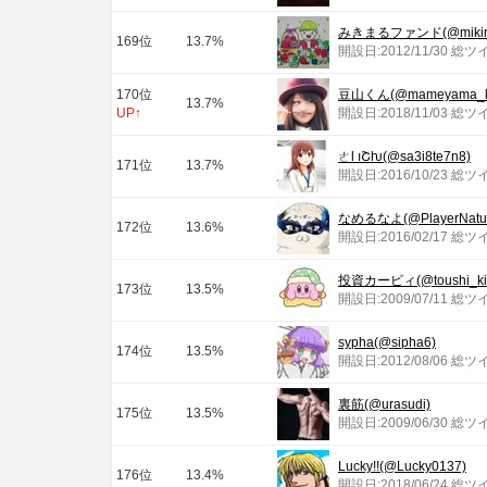
みきまるファンド(@mikima
169位
13.7%
開設日:2012/11/30 総ツ
170位
豆山くん(@mameyama_k
13.7%
UP↑
開設日:2018/11/03 総ツ
ㄜƖ ıՇƕ(@sa3i8te7n8)
171位
13.7%
開設日:2016/10/23 総ツ
なめるなよ(@PlayerNatur
172位
13.6%
開設日:2016/02/17 総ツ
投資カービィ(@toushi_kir
173位
13.5%
開設日:2009/07/11 総ツ
sypha(@sipha6)
174位
13.5%
開設日:2012/08/06 総ツ
裏筋(@urasudi)
175位
13.5%
開設日:2009/06/30 総ツ
Lucky!!(@Lucky0137)
176位
13.4%
開設日:2018/06/24 総ツ