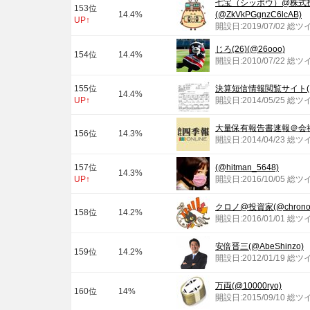
七宝（シッポウ）@株式
153位
14.4%
(@ZkVkPGgnzC6lcAB)
UP↑
開設日:2019/07/02 総ツ
じろ(26)(@26ooo)
154位
14.4%
開設日:2010/07/22 総ツ
155位
決算短信情報閲覧サイト(@ku
14.4%
UP↑
開設日:2014/05/25 総ツ
大量保有報告書速報＠会社四季
156位
14.3%
開設日:2014/04/23 総ツ
157位
(@hitman_5648)
14.3%
UP↑
開設日:2016/10/05 総ツ
クロノ@投資家(@chrono_i
158位
14.2%
開設日:2016/01/01 総ツ
安倍晋三(@AbeShinzo)
159位
14.2%
開設日:2012/01/19 総ツ
万両(@10000ryo)
160位
14%
開設日:2015/09/10 総ツ