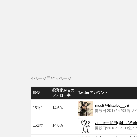
4ページ目/全6ページ
投資家からの
順位
Twitterアカウント
フォロー率
nicol(@Elizabe__th)
151位
14.6%
開設日:2017/05/30 総ツ
ひっきー和田(@HikiWada
152位
14.6%
開設日:2018/03/10 総ツ