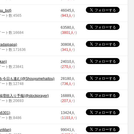
u_bot)
46045人
ツイート数:4565
(
943人
↑
)
63580人
イート数:16684
(
3801人
↑
)
adaipapa)
30808人
イート数:171636
(
341人
↑
)
an)
24010人
イート数:23841
(
270人
↑
)
も進む(@Shouyumehaitou)
28180人
イート数:12748
(
736人
↑
)
担入り予報(@stockprayer)
16889人
イート数:20693
(
207人
↑
)
301)
13424人
ツイート数:8486
(
1103人
↑
)
nMan)
99041人