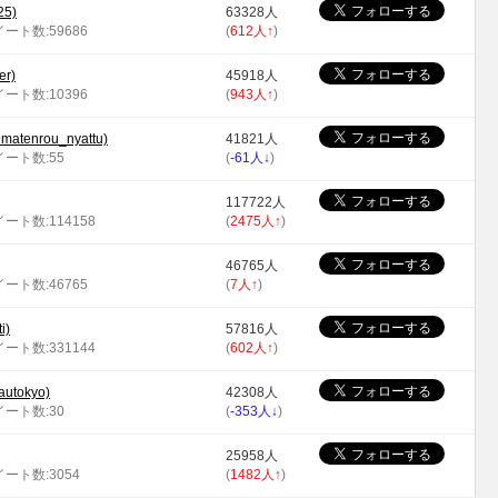
25)
63328人
イート数:59686
(
612人
↑
)
r)
45918人
イート数:10396
(
943人
↑
)
nrou_nyattu)
41821人
ツイート数:55
(
-61人
↓
)
117722人
イート数:114158
(
2475人
↑
)
46765人
イート数:46765
(
7人
↑
)
i)
57816人
イート数:331144
(
602人
↑
)
tokyo)
42308人
ツイート数:30
(
-353人
↓
)
25958人
ツイート数:3054
(
1482人
↑
)