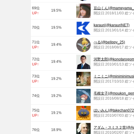
69位
豆山くん(@mameyama_k
19.5%
UP↑
開設日:2018/11/03 総ツ
karauri(@karauriNET)
70位
19.5%
開設日:2013/01/14 総ツ
71位
べる(@bellppy_25)
19.4%
UP↑
開設日:2018/08/17 総ツ
72位
河野太郎(@konotarogom
19.4%
UP↑
開設日:2010/01/13 総ツ
73位
ミニミニ(@miniminimusi
19.2%
UP↑
開設日:2017/10/10 総ツ
毛根女子(@moukon_geni
74位
19.2%
開設日:2016/08/18 総ツ
75位
ほいみん(@takechan072
19.1%
UP↑
開設日:2010/07/03 総ツ
アダム・スミス２世(@Adam
76位
18.9%
開設日:2010/02/07 総ツ