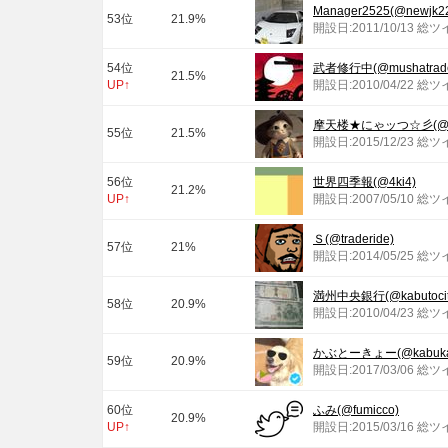
Manager2525(@newjk2
53位
21.9%
開設日:2011/10/13 総ツ
54位
武者修行中(@mushatrade
21.5%
UP↑
開設日:2010/04/22 総ツ
摩天楼★にゃッつ☆彡(@mate
55位
21.5%
開設日:2015/12/23 総
56位
世界四季報(@4ki4)
21.2%
UP↑
開設日:2007/05/10 総ツ
Ｓ(@traderide)
57位
21%
開設日:2014/05/25 総ツ
満州中央銀行(@kabutocit
58位
20.9%
開設日:2010/04/23 総ツ
かぶとーきょー(@kabukau
59位
20.9%
開設日:2017/03/06 総
60位
ふみ(@fumicco)
20.9%
UP↑
開設日:2015/03/16 総