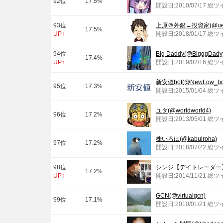
92位
17.5%
開設日:2010/07/17 総
93位
上原＠外銀→投資家(@ueha
17.5%
UP↑
開設日:2018/01/17 総
94位
Big Daddy(@BigggDady
17.4%
UP↑
開設日:2019/02/16 総
新安値bot(@NewLow_bo
95位
17.3%
開設日:2015/01/04 総ツ
ユタ(@worldworld4)
96位
17.2%
開設日:2013/05/01 総ツ
株いろは(@kabuiroha)
97位
17.2%
開設日:2018/07/22 総
98位
シンジ【デイトレーダー】(@s
17.2%
UP↑
開設日:2014/11/21 総ツ
GCN(@virtualgcn)
99位
17.1%
開設日:2010/01/21 総