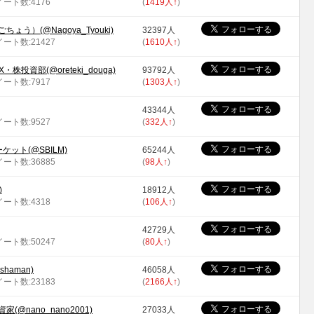
ツイート数:4176
(
1419人
↑
)
う）(@Nagoya_Tyouki)
32397人
イート数:21427
(
1610人
↑
)
株投資部(@oreteki_douga)
93792人
ツイート数:7917
(
1303人
↑
)
43344人
ツイート数:9527
(
332人
↑
)
ット(@SBILM)
65244人
イート数:36885
(
98人
↑
)
)
18912人
ツイート数:4318
(
106人
↑
)
42729人
イート数:50247
(
80人
↑
)
haman)
46058人
イート数:23183
(
2166人
↑
)
@nano_nano2001)
27033人