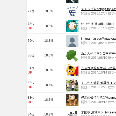
ストップ安bot(@StopYas
77位
18.9%
開設日:2013/12/07 総
78位
たりたり(@taritariblog)
18.8%
UP↑
開設日:2018/11/09 総ツ
iimura masao(@maekaw
79位
18.8%
開設日:2010/05/09 総ツ
あかんやつマン(@kabuak
80位
18.8%
開設日:2014/08/10 総ツ
81位
ショウ@配当生活への道を今日
18.5%
UP↑
開設日:2014/10/14 総ツ
82位
ましたん速報 解除ライン&増
18.4%
UP↑
開設日:2016/12/25 総ツ
83位
仔馬の優待生活(@kouma6
18.3%
UP↑
開設日:2018/09/13 総
米国株 決算マン(@Kessa
84位
18.2%