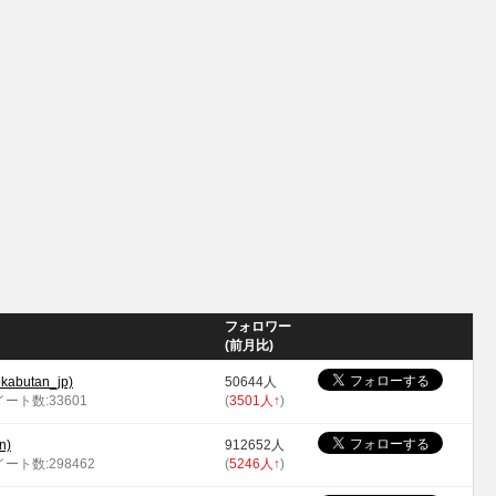
フォロワー
(前月比)
utan_jp)
50644人
イート数:33601
(
3501人
↑
)
n)
912652人
イート数:298462
(
5246人
↑
)