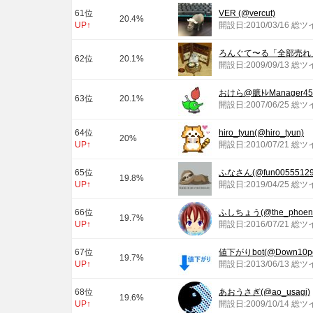
61位
VER (@vercut)
20.4%
UP↑
開設日:2010/03/16 総ツ
ろんぐて〜る「全部売れ」(@r
62位
20.1%
開設日:2009/09/13 総ツ
おけら@臆ﾄﾚManager454
63位
20.1%
開設日:2007/06/25 総ツ
64位
hiro_tyun(@hiro_tyun)
20%
UP↑
開設日:2010/07/21 総ツ
65位
ふなさん(@fun00555129
19.8%
UP↑
開設日:2019/04/25 総ツ
66位
ふしちょう(@the_phoeni
19.7%
UP↑
開設日:2016/07/21 総
67位
値下がりbot(@Down10pct
19.7%
UP↑
開設日:2013/06/13 総ツ
68位
あおうさぎ(@ao_usagi)
19.6%
UP↑
開設日:2009/10/14 総ツ