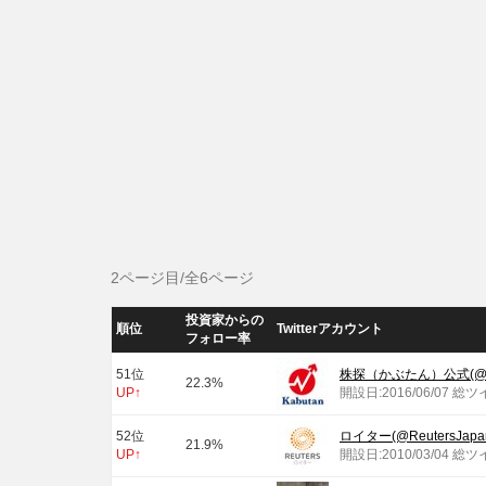
2ページ目/全6ページ
投資家からの
順位
Twitterアカウント
フォロー率
51位
株探（かぶたん）公式(@kab
22.3%
UP↑
開設日:2016/06/07 総ツ
52位
ロイター(@ReutersJapa
21.9%
UP↑
開設日:2010/03/04 総ツ