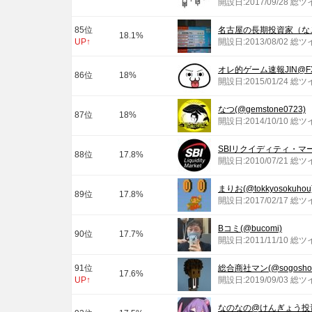
開設日:2017/09/28 総
85位
名古屋の長期投資家（なごちょ
18.1%
UP↑
開設日:2013/08/02 総ツ
オレ的ゲーム速報JIN@FX・
86位
18%
開設日:2015/01/24 総
なつ(@gemstone0723)
87位
18%
開設日:2014/10/10 総
SBIリクイディティ・マーケ
88位
17.8%
開設日:2010/07/21 総ツ
まりお(@tokkyosokuhou
89位
17.8%
開設日:2017/02/17 総
Bコミ(@bucomi)
90位
17.7%
開設日:2011/11/10 総ツ
91位
総合商社マン(@sogoshos
17.6%
UP↑
開設日:2019/09/03 総ツ
なのなの@けんぎょう投資家(