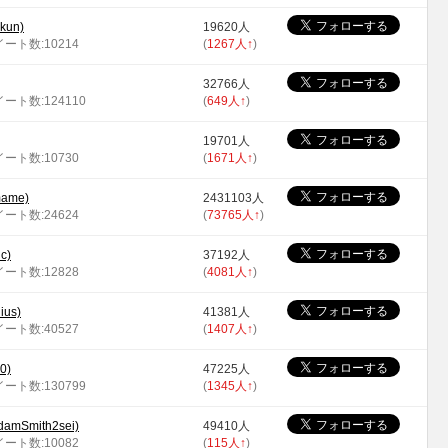
un)
19620人
イート数:10214
(
1267人
↑
)
32766人
イート数:124110
(
649人
↑
)
19701人
イート数:10730
(
1671人
↑
)
ame)
2431103人
イート数:24624
(
73765人
↑
)
c)
37192人
イート数:12828
(
4081人
↑
)
us)
41381人
イート数:40527
(
1407人
↑
)
0)
47225人
イート数:130799
(
1345人
↑
)
Smith2sei)
49410人
イート数:10082
(
115人
↑
)