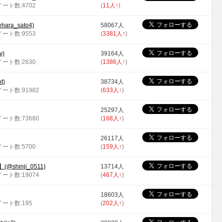
ツイート数:4702
(
11人
↑
)
ra_sato4)
58067人
ツイート数:9553
(
3381人
↑
)
y)
39164人
ツイート数:2630
(
1386人
↑
)
t)
38734人
イート数:91982
(
633人
↑
)
25297人
イート数:73680
(
168人
↑
)
26117人
ツイート数:5700
(
159人
↑
)
hinji_0511)
13714人
イート数:19074
(
467人
↑
)
18603人
ツイート数:195
(
202人
↑
)