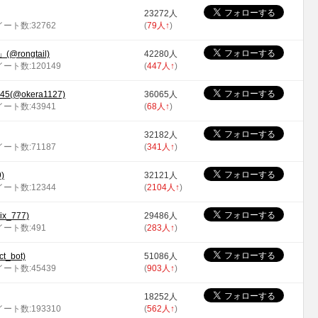
23272人
イート数:32762
(
79人
↑
)
ongtail)
42280人
イート数:120149
(
447人
↑
)
5(@okera1127)
36065人
イート数:43941
(
68人
↑
)
32182人
イート数:71187
(
341人
↑
)
)
32121人
イート数:12344
(
2104人
↑
)
x_777)
29486人
ツイート数:491
(
283人
↑
)
_bot)
51086人
イート数:45439
(
903人
↑
)
18252人
イート数:193310
(
562人
↑
)