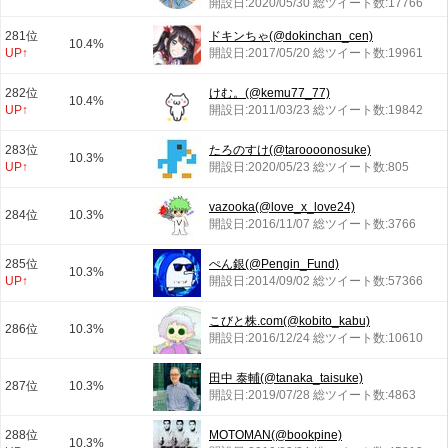
開設日:2020/05/30 総ツイート数:17766
281位
ドキンちゃ(@dokinchan_cen)
10.4%
UP↑
開設日:2017/05/20 総ツイート数:19961
282位
けむ。(@kemu77_77)
10.4%
UP↑
開設日:2011/03/23 総ツイート数:19842
283位
たろのすけ(@taroooonosuke)
10.3%
UP↑
開設日:2020/05/23 総ツイート数:805
vazooka(@love_x_love24)
284位
10.3%
開設日:2016/11/07 総ツイート数:3766
285位
ぺん銀(@Pengin_Fund)
10.3%
UP↑
開設日:2014/09/02 総ツイート数:57366
こびと株.com(@kobito_kabu)
286位
10.3%
開設日:2016/12/24 総ツイート数:10610
田中 泰輔(@tanaka_taisuke)
287位
10.3%
開設日:2019/07/28 総ツイート数:4863
288位
MOTOMAN(@bookpine)
10.3%