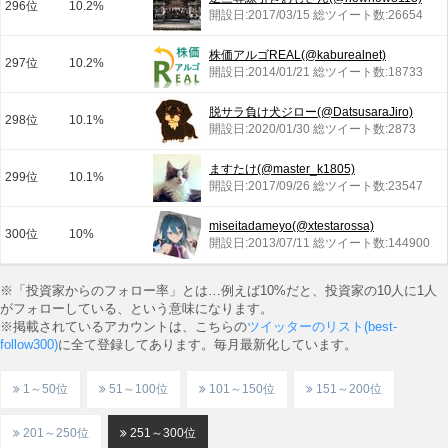
296位
10.2%
開設日:2017/03/15 総ツイート数:26654
株価アルゴREAL(@kaburealnet)
297位
10.2%
開設日:2014/01/21 総ツイート数:18733
脱サラ負け犬ジロー(@DatsusaraJiro)
298位
10.1%
開設日:2020/01/30 総ツイート数:2873
ますたけ(@master_k1805)
299位
10.1%
開設日:2017/09/26 総ツイート数:23547
miseitadameyo(@xtestarossa)
300位
10%
開設日:2013/07/11 総ツイート数:144900
※「投資家からのフォロー率」とは…例えば10%だと、投資家の10人に1人
がフォローしている、という意味になります。
※掲載されているアカウントは、こちらの
ツイッターのリスト(best-
follow300)
に全て登録してあります。毎月最新化しています。
1～50位
51～100位
101～150位
151～200位
201～250位
251～300位