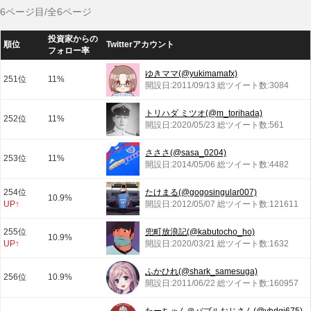
6ページ目/全6ページ
投資家からの
順位
Twitterアカウント
フォロー率
ゆきママ(@yukimamafx)
251位
11%
開設日:2011/09/13 総ツイート数:3084
トリハダ ミツオ(@m_torihada)
252位
11%
開設日:2020/05/23 総ツイート数:561
さささ(@sasa_0204)
253位
11%
開設日:2014/05/06 総ツイート数:4482
254位
たけまる(@gogosingular007)
10.9%
UP↑
開設日:2012/05/07 総ツイート数:121611
255位
兜町放浪記(@kabutocho_ho)
10.9%
UP↑
開設日:2020/03/21 総ツイート数:1632
ふかひれ(@shark_samesuga)
256位
10.9%
開設日:2011/06/22 総ツイート数:160957