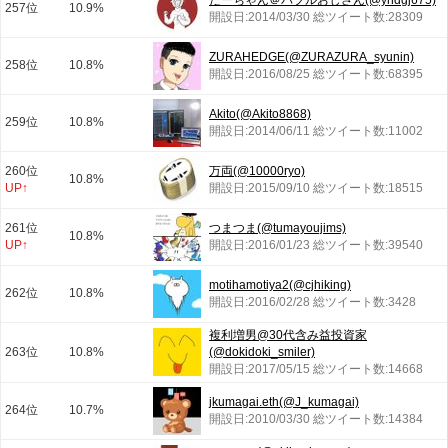
たーちゃん＠バブルおじさん(@yhdgj675)
257位
10.9%
開設日:2014/03/30 総ツイート数:28309
ZURAHEDGE(@ZURAZURA_syunin)
258位
10.8%
開設日:2016/08/25 総ツイート数:68395
Akito(@Akito8868)
259位
10.8%
開設日:2014/06/11 総ツイート数:11002
260位
万両(@10000ryo)
10.8%
UP↑
開設日:2015/09/10 総ツイート数:18515
261位
つまつま(@tumayoujims)
10.8%
UP↑
開設日:2016/01/23 総ツイート数:39540
motihamotiya2(@cjhiking)
262位
10.8%
開設日:2016/02/28 総ツイート数:3428
複利増男@30代含み益投資家
263位
10.8%
(@dokidoki_smiler)
開設日:2017/05/15 総ツイート数:14668
jkumagai.eth(@J_kumagai)
264位
10.7%
開設日:2010/03/30 総ツイート数:14384