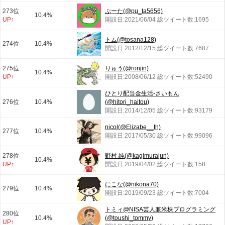
273位
ぷーた(@pu_ta5656)
10.4%
UP↑
開設日:2021/06/04 総ツイート数:1695
トム(@tosana128)
274位
10.4%
開設日:2012/12/15 総ツイート数:7687
275位
りゅう(@ronjin)
10.4%
UP↑
開設日:2008/06/12 総ツイート数:52490
ひとり配当金生活-さいもん
276位
10.4%
(@hitori_haitou)
開設日:2014/12/05 総ツイート数:93179
nicol(@Elizabe__th)
277位
10.4%
開設日:2017/05/30 総ツイート数:99096
278位
野村 純(@kagimurajun)
10.4%
UP↑
開設日:2019/04/02 総ツイート数:158
にこな(@nikona70)
279位
10.4%
開設日:2019/09/23 総ツイート数:7004
トミィ@NISA芸人兼米株プログラミング
280位
10.4%
(@toushi_tommy)
UP↑