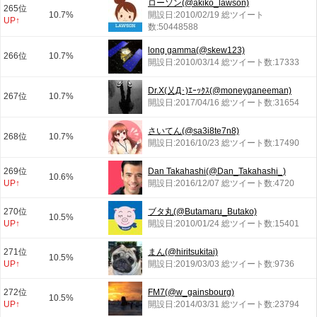
ローソン(@akiko_lawson)
265位
10.7%
開設日:2010/02/19 総ツイート
UP↑
数:50448588
long gamma(@skew123)
266位
10.7%
開設日:2010/03/14 総ツイート数:17333
Dr.Х(乂Д･)ｴｰｯｸｽ(@moneyganeeman)
267位
10.7%
開設日:2017/04/16 総ツイート数:31654
さいてん(@sa3i8te7n8)
268位
10.7%
開設日:2016/10/23 総ツイート数:17490
269位
Dan Takahashi(@Dan_Takahashi_)
10.6%
UP↑
開設日:2016/12/07 総ツイート数:4720
270位
ブタ丸(@Butamaru_Butako)
10.5%
UP↑
開設日:2010/01/24 総ツイート数:15401
271位
まん(@hiritsukitai)
10.5%
UP↑
開設日:2019/03/03 総ツイート数:9736
272位
FM7(@w_gainsbourg)
10.5%
UP↑
開設日:2014/03/31 総ツイート数:23794