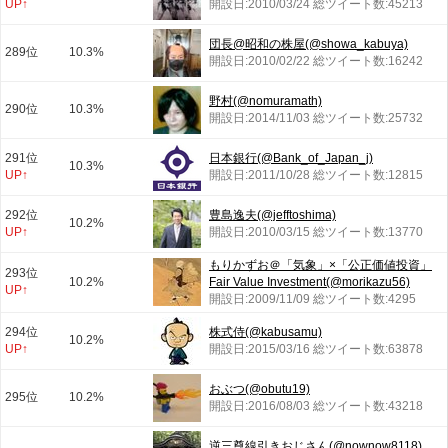
UP↑
開設日:2010/03/24 総ツイート数:45213
団長@昭和の株屋(@showa_kabuya)
289位
10.3%
開設日:2010/02/22 総ツイート数:16242
野村(@nomuramath)
290位
10.3%
開設日:2014/11/03 総ツイート数:25732
291位
日本銀行(@Bank_of_Japan_j)
10.3%
UP↑
開設日:2011/10/28 総ツイート数:12815
292位
豊島逸夫(@jefftoshima)
10.2%
UP↑
開設日:2010/03/15 総ツイート数:13770
もりかずお＠「気象」×「公正価値投資」
293位
10.2%
Fair Value Investment(@morikazu56)
UP↑
開設日:2009/11/09 総ツイート数:4295
294位
株式侍(@kabusamu)
10.2%
UP↑
開設日:2015/03/16 総ツイート数:63878
おぶつ(@obutu19)
295位
10.2%
開設日:2016/08/03 総ツイート数:43218
逆三尊線引きおじさん(@nownow8118)