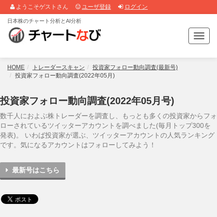
ようこそゲストさん
ユーザ登録
ログイン
日本株のチャート分析とAI分析
T
o
g
g
HOME
トレーダースキャン
投資家フォロー動向調査(最新号)
l
投資家フォロー動向調査(2022年05月)
e
n
投資家フォロー動向調査(2022年05月号)
a
v
数千人におよぶ株トレーダーを調査し、もっとも多くの投資家からフォ
i
ローされているツイッターアカウントを調べました(毎月トップ300を
g
発表)。 いわば投資家が選ぶ、ツイッターアカウントの人気ランキング
a
です。気になるアカウントはフォローしてみよう！
t
i
最新号はこちら
o
n