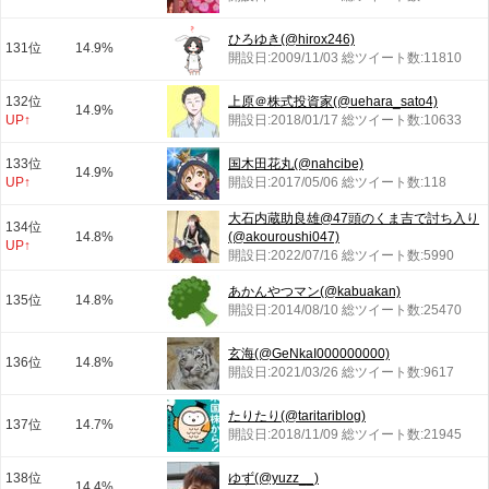
ひろゆき(@hirox246)
131位
14.9%
開設日:2009/11/03 総ツイート数:11810
132位
上原＠株式投資家(@uehara_sato4)
14.9%
UP↑
開設日:2018/01/17 総ツイート数:10633
133位
国木田花丸(@nahcibe)
14.9%
UP↑
開設日:2017/05/06 総ツイート数:118
大石内蔵助良雄@47頭のくま吉で討ち入り
134位
14.8%
(@akouroushi047)
UP↑
開設日:2022/07/16 総ツイート数:5990
あかんやつマン(@kabuakan)
135位
14.8%
開設日:2014/08/10 総ツイート数:25470
玄海(@GeNkaI000000000)
136位
14.8%
開設日:2021/03/26 総ツイート数:9617
たりたり(@taritariblog)
137位
14.7%
開設日:2018/11/09 総ツイート数:21945
138位
ゆず(@yuzz__)
14.4%