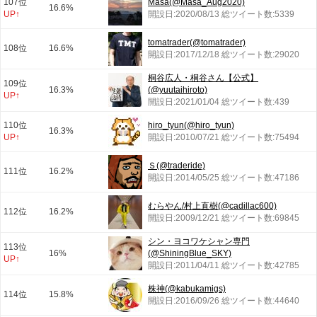
107位
Masa(@Masa_Aug2020)
16.6%
UP↑
開設日:2020/08/13 総ツイート数:5339
tomatrader(@tomatrader)
108位
16.6%
開設日:2017/12/18 総ツイート数:29020
桐谷広人・桐谷さん【公式】
109位
16.3%
(@yuutaihiroto)
UP↑
開設日:2021/01/04 総ツイート数:439
110位
hiro_tyun(@hiro_tyun)
16.3%
UP↑
開設日:2010/07/21 総ツイート数:75494
Ｓ(@traderide)
111位
16.2%
開設日:2014/05/25 総ツイート数:47186
むらやん/村上直樹(@cadillac600)
112位
16.2%
開設日:2009/12/21 総ツイート数:69845
シン・ヨコワケシャン専門
113位
16%
(@ShiningBlue_SKY)
UP↑
開設日:2011/04/11 総ツイート数:42785
株神(@kabukamigs)
114位
15.8%
開設日:2016/09/26 総ツイート数:44640