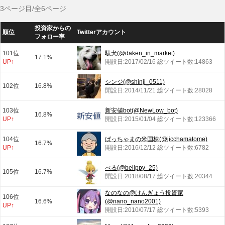
3ページ目/全6ページ
投資家からの
順位
Twitterアカウント
フォロー率
101位
駄犬(@daken_in_market)
17.1%
UP↑
開設日:2017/02/16 総ツイート数:14863
シンジ(@shinji_0511)
102位
16.8%
開設日:2014/11/21 総ツイート数:28028
103位
新安値bot(@NewLow_bot)
16.8%
UP↑
開設日:2015/01/04 総ツイート数:123366
104位
ばっちゃまの米国株(@jicchamatome)
16.7%
UP↑
開設日:2016/12/12 総ツイート数:6782
べる(@bellppy_25)
105位
16.7%
開設日:2018/08/17 総ツイート数:20344
なのなの@けんぎょう投資家
106位
16.6%
(@nano_nano2001)
UP↑
開設日:2010/07/17 総ツイート数:5393