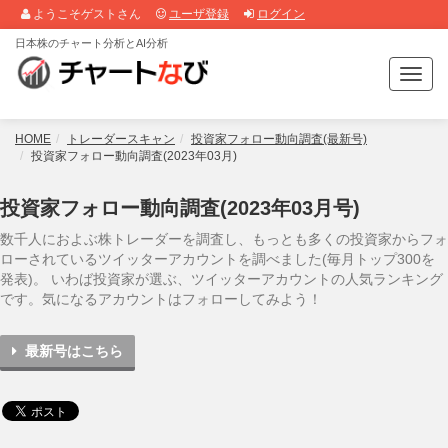
ようこそゲストさん
ユーザ登録
ログイン
日本株のチャート分析とAI分析
T
o
g
g
HOME
トレーダースキャン
投資家フォロー動向調査(最新号)
l
投資家フォロー動向調査(2023年03月)
e
n
投資家フォロー動向調査(2023年03月号)
a
v
数千人におよぶ株トレーダーを調査し、もっとも多くの投資家からフォ
i
ローされているツイッターアカウントを調べました(毎月トップ300を
g
発表)。 いわば投資家が選ぶ、ツイッターアカウントの人気ランキング
a
です。気になるアカウントはフォローしてみよう！
t
i
最新号はこちら
o
n