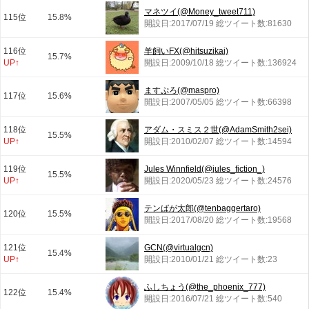
マネツイ(@Money_tweet711)
115位
15.8%
開設日:2017/07/19 総ツイート数:81630
116位
羊飼いFX(@hitsuzikai)
15.7%
UP↑
開設日:2009/10/18 総ツイート数:136924
ますぷろ(@maspro)
117位
15.6%
開設日:2007/05/05 総ツイート数:66398
118位
アダム・スミス２世(@AdamSmith2sei)
15.5%
UP↑
開設日:2010/02/07 総ツイート数:14594
119位
Jules Winnfield(@jules_fiction_)
15.5%
UP↑
開設日:2020/05/23 総ツイート数:24576
テンばが太郎(@tenbaggertaro)
120位
15.5%
開設日:2017/08/20 総ツイート数:19568
121位
GCN(@virtualgcn)
15.4%
UP↑
開設日:2010/01/21 総ツイート数:23
ふしちょう(@the_phoenix_777)
122位
15.4%
開設日:2016/07/21 総ツイート数:540