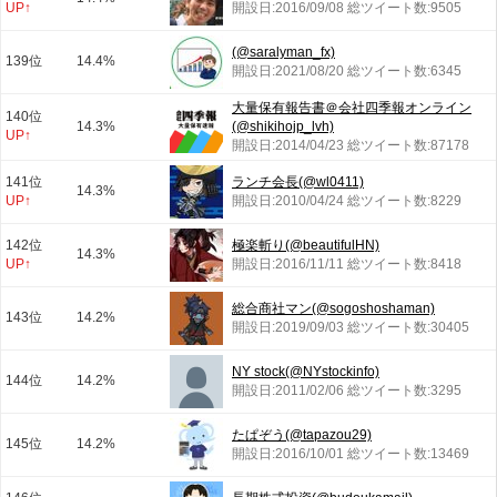
UP↑
開設日:2016/09/08 総ツイート数:9505
(@saralyman_fx)
139位
14.4%
開設日:2021/08/20 総ツイート数:6345
大量保有報告書＠会社四季報オンライン
140位
14.3%
(@shikihojp_lvh)
UP↑
開設日:2014/04/23 総ツイート数:87178
141位
ランチ会長(@wl0411)
14.3%
UP↑
開設日:2010/04/24 総ツイート数:8229
142位
極楽斬り(@beautifulHN)
14.3%
UP↑
開設日:2016/11/11 総ツイート数:8418
総合商社マン(@sogoshoshaman)
143位
14.2%
開設日:2019/09/03 総ツイート数:30405
NY stock(@NYstockinfo)
144位
14.2%
開設日:2011/02/06 総ツイート数:3295
たぱぞう(@tapazou29)
145位
14.2%
開設日:2016/10/01 総ツイート数:13469