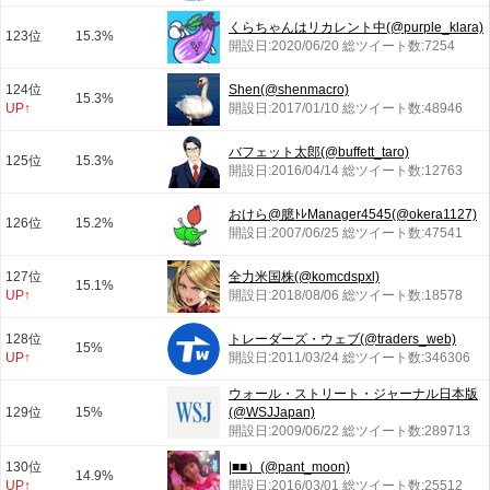
くらちゃんはリカレント中(@purple_klara)
123位
15.3%
開設日:2020/06/20 総ツイート数:7254
124位
Shen(@shenmacro)
15.3%
UP↑
開設日:2017/01/10 総ツイート数:48946
バフェット太郎(@buffett_taro)
125位
15.3%
開設日:2016/04/14 総ツイート数:12763
おけら@臆ﾄﾚManager4545(@okera1127)
126位
15.2%
開設日:2007/06/25 総ツイート数:47541
127位
全力米国株(@komcdspxl)
15.1%
UP↑
開設日:2018/08/06 総ツイート数:18578
128位
トレーダーズ・ウェブ(@traders_web)
15%
UP↑
開設日:2011/03/24 総ツイート数:346306
ウォール・ストリート・ジャーナル日本版
129位
15%
(@WSJJapan)
開設日:2009/06/22 総ツイート数:289713
130位
|■■）(@pant_moon)
14.9%
UP↑
開設日:2016/03/01 総ツイート数:25512