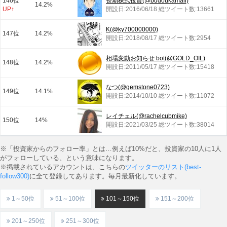
146位
長期株式投資(@budoukamail)
14.2%
UP↑
開設日:2016/06/18 総ツイート数:13661
K(@ky700000000)
147位
14.2%
開設日:2018/08/17 総ツイート数:2954
相場変動お知らせ bot(@GOLD_OIL)
148位
14.2%
開設日:2011/05/17 総ツイート数:15418
なつ(@gemstone0723)
149位
14.1%
開設日:2014/10/10 総ツイート数:11072
レイチェル(@rachelcubmike)
150位
14%
開設日:2021/03/25 総ツイート数:38014
※「投資家からのフォロー率」とは…例えば10%だと、投資家の10人に1人
がフォローしている、という意味になります。
※掲載されているアカウントは、こちらの
ツイッターのリスト(best-
follow300)
に全て登録してあります。毎月最新化しています。
1～50位
51～100位
101～150位
151～200位
201～250位
251～300位