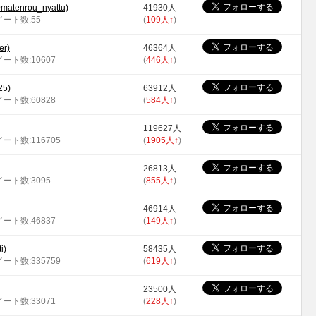
nrou_nyattu)
41930人
ツイート数:55
(
109人
↑
)
r)
46364人
イート数:10607
(
446人
↑
)
25)
63912人
イート数:60828
(
584人
↑
)
119627人
イート数:116705
(
1905人
↑
)
26813人
ツイート数:3095
(
855人
↑
)
46914人
イート数:46837
(
149人
↑
)
i)
58435人
イート数:335759
(
619人
↑
)
23500人
イート数:33071
(
228人
↑
)