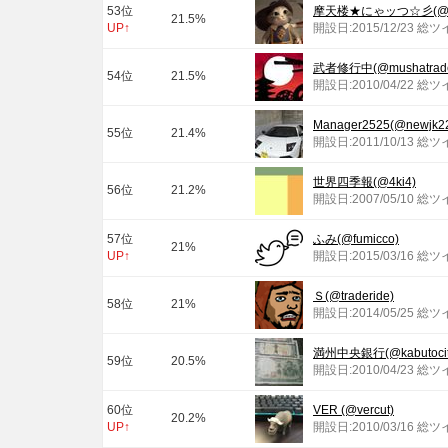
53位
摩天楼★にゃッつ☆彡(@mate
21.5%
UP↑
開設日:2015/12/23 総
武者修行中(@mushatrade
54位
21.5%
開設日:2010/04/22 総ツ
Manager2525(@newjk2
55位
21.4%
開設日:2011/10/13 総ツ
世界四季報(@4ki4)
56位
21.2%
開設日:2007/05/10 総ツ
57位
ふみ(@fumicco)
21%
UP↑
開設日:2015/03/16 総
Ｓ(@traderide)
58位
21%
開設日:2014/05/25 総ツ
満州中央銀行(@kabutocit
59位
20.5%
開設日:2010/04/23 総ツ
60位
VER (@vercut)
20.2%
UP↑
開設日:2010/03/16 総ツ