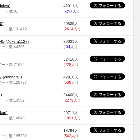
okyo)
42011人
ツイート数:31
(
-297人
↓
)
0)
49839人
イート数:131472
(
2614人
↑
)
5(@okera1127)
36031人
イート数:44206
(
-34人
↓
)
32410人
イート数:71625
(
228人
↑
)
ongtail)
42818人
イート数:120797
(
538人
↑
)
)
34400人
イート数:13582
(
2279人
↑
)
un)
20711人
イート数:10640
(
1091人
↑
)
18794人
イート数:195802
(
542人
↑
)