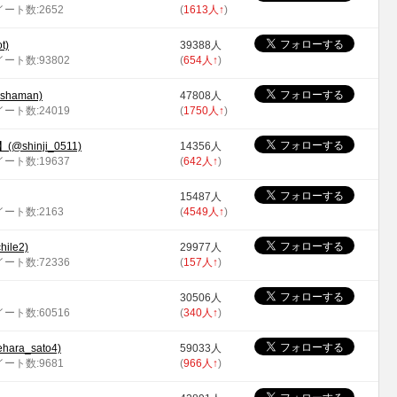
ツイート数:2652
(
1613人
↑
)
t)
39388人
イート数:93802
(
654人
↑
)
haman)
47808人
イート数:24019
(
1750人
↑
)
hinji_0511)
14356人
イート数:19637
(
642人
↑
)
15487人
ツイート数:2163
(
4549人
↑
)
ile2)
29977人
イート数:72336
(
157人
↑
)
30506人
イート数:60516
(
340人
↑
)
ra_sato4)
59033人
ツイート数:9681
(
966人
↑
)