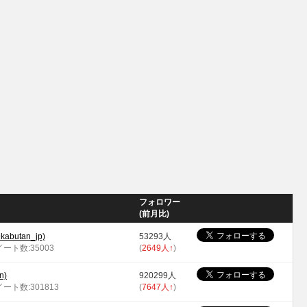
フォロワー
(前月比)
utan_jp)
53293人
イート数:35003
(
2649人
↑
)
n)
920299人
イート数:301813
(
7647人
↑
)