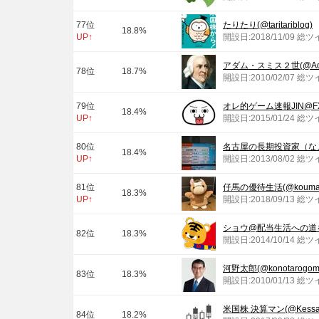
77位
たりたり(@taritariblog)
18.8%
UP↑
開設日:2018/11/09 総ツ
アダム・スミス２世(@Adam
78位
18.7%
開設日:2010/02/07 総ツ
79位
オレ的ゲーム速報JIN@FX・
18.4%
UP↑
開設日:2015/01/24 総
80位
名古屋の長期投資家（なごちょ
18.4%
UP↑
開設日:2013/08/02 総ツ
81位
仔馬の優待生活(@kouma6
18.3%
UP↑
開設日:2018/09/13 総
ショウ@配当生活への道を今日
82位
18.3%
開設日:2014/10/14 総ツ
河野太郎(@konotarogom
83位
18.3%
開設日:2010/01/13 総ツ
米国株 決算マン(@Kessa
84位
18.2%