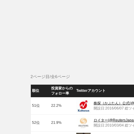
2ページ目/全6ページ
投資家からの
順位
Twitterアカウント
フォロー率
株探（かぶたん）公式(@kab
51位
22.2%
開設日:2016/06/07 総ツ
ロイター(@ReutersJapa
52位
21.9%
開設日:2010/03/04 総ツ