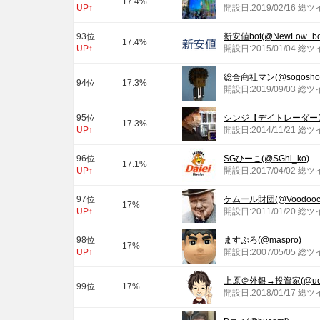
17.4%
UP↑
開設日:2019/02/16 総
93位
新安値bot(@NewLow_bo
17.4%
UP↑
開設日:2015/01/04 総ツ
総合商社マン(@sogoshos
94位
17.3%
開設日:2019/09/03 総ツ
95位
シンジ【デイトレーダー】(@s
17.3%
UP↑
開設日:2014/11/21 総ツ
96位
SGひーこ(@SGhi_ko)
17.1%
UP↑
開設日:2017/04/02 総
97位
ケムール財団(@Voodooch
17%
UP↑
開設日:2011/01/20 総ツ
98位
ますぷろ(@maspro)
17%
UP↑
開設日:2007/05/05 総ツ
上原＠外銀→投資家(@ueha
99位
17%
開設日:2018/01/17 総