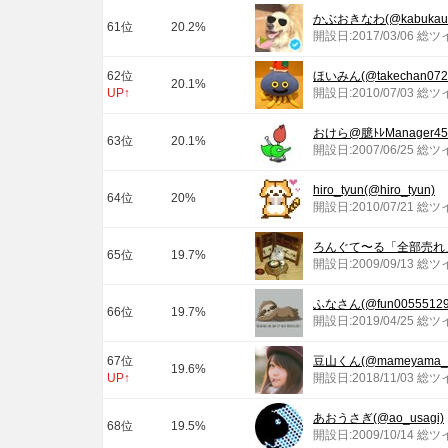
かぶおきなわ(@kabukaut
61位
20.2%
開設日:2017/03/06 総
62位
ほいみん(@takechan072
20.1%
UP↑
開設日:2010/07/03 総ツ
おけら@臆ﾄﾚManager454
63位
20.1%
開設日:2007/06/25 総ツ
hiro_tyun(@hiro_tyun)
64位
20%
開設日:2010/07/21 総ツ
ろんぐて〜る「全部売れ」(@r
65位
19.7%
開設日:2009/09/13 総ツ
ふなさん(@fun00555129
66位
19.7%
開設日:2019/04/25 総ツ
67位
豆山くん(@mameyama_k
19.6%
UP↑
開設日:2018/11/03 総ツ
あおうさぎ(@ao_usagi)
68位
19.5%
開設日:2009/10/14 総ツ