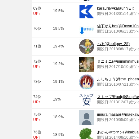
69位
karauri(@karauriNET)
19.5%
UP↑
開設日:2013/01/14 総ツ
値下がりbot(@Down10pct
70位
19.5%
開設日:2013/06/13 総ツ
べる(@bellppy_25)
71位
19.4%
開設日:2018/08/17 総ツ
72位
ミニミニ(@miniminimusi
19.2%
UP↑
開設日:2017/10/10 総ツ
ふしちょう(@the_phoeni
73位
19.1%
開設日:2016/07/21 総
74位
ストップ安bot(@StopYas
19%
UP↑
開設日:2013/12/07 総
75位
iimura masao(@maekaw
18.9%
UP↑
開設日:2010/05/09 総ツ
76位
あかんやつマン(@kabuak
18.9%
UP↑
開設日:2014/08/10 総ツ