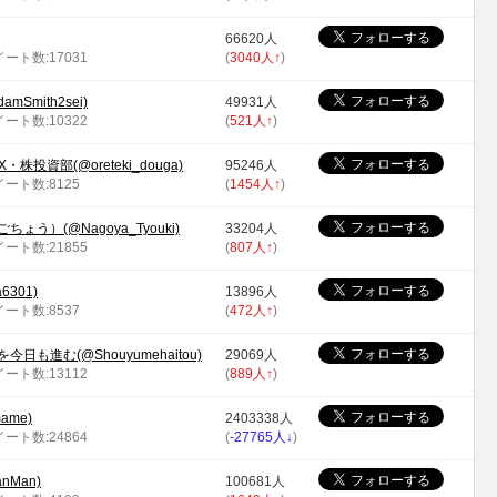
66620人
イート数:17031
(
3040人
↑
)
Smith2sei)
49931人
イート数:10322
(
521人
↑
)
株投資部(@oreteki_douga)
95246人
ツイート数:8125
(
1454人
↑
)
う）(@Nagoya_Tyouki)
33204人
イート数:21855
(
807人
↑
)
301)
13896人
ツイート数:8537
(
472人
↑
)
も進む(@Shouyumehaitou)
29069人
イート数:13112
(
889人
↑
)
ame)
2403338人
イート数:24864
(
-27765人
↓
)
nMan)
100681人