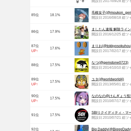
開設日:2017/09/28 総
毛根女子(@moukon_geni
85位
18.1%
開設日:2016/08/18 総ツ
ましたん速報 解除ライン&増
86位
17.9%
開設日:2016/12/25 総ツ
87位
まりお(@tokkyosokuhou
17.6%
UP↑
開設日:2017/02/17 総
なつ(@gemstone0723)
88位
17.5%
開設日:2014/10/10 総
89位
ユタ(@worldworld4)
17.5%
UP↑
開設日:2013/05/01 総ツ
90位
なのなの@けんぎょう投資家(
17.5%
UP↑
開設日:2010/07/17 総
SBIリクイディティ・マーケ
91位
17.5%
開設日:2010/07/21 総ツ
92位
Big Daddy(@BigggDady