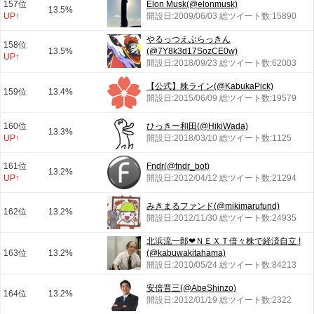
157位
Elon Musk(@elonmusk)
13.5%
UP↑
開設日:2009/06/03 総ツイート数:15890
やるっつえぶらっきん
158位
13.5%
(@7Y8k3d17SozCE0w)
UP↑
開設日:2018/09/23 総ツイート数:62003
【公式】株ライン(@KabukaPick)
159位
13.4%
開設日:2015/06/09 総ツイート数:19579
160位
ひっきー和田(@HikiWada)
13.3%
UP↑
開設日:2018/03/10 総ツイート数:1125
161位
Fndr(@fndr_bot)
13.2%
UP↑
開設日:2012/04/12 総ツイート数:21294
みきまるファンド(@mikimarufund)
162位
13.2%
開設日:2012/11/30 総ツイート数:24935
北浜流一郎❤ＮＥＸＴ倍々株で経済自立 !
163位
13.2%
(@kabuwakitahama)
開設日:2010/05/24 総ツイート数:84213
安倍晋三(@AbeShinzo)
164位
13.2%
開設日:2012/01/19 総ツイート数:2322