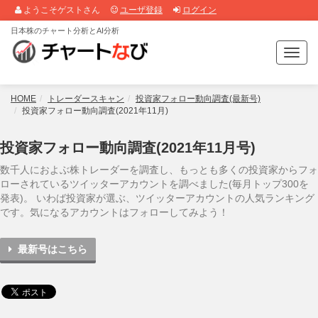
ようこそゲストさん
ユーザ登録
ログイン
日本株のチャート分析とAI分析
T
o
g
g
HOME
トレーダースキャン
投資家フォロー動向調査(最新号)
l
投資家フォロー動向調査(2021年11月)
e
n
投資家フォロー動向調査(2021年11月号)
a
v
数千人におよぶ株トレーダーを調査し、もっとも多くの投資家からフォ
i
ローされているツイッターアカウントを調べました(毎月トップ300を
g
発表)。 いわば投資家が選ぶ、ツイッターアカウントの人気ランキング
a
です。気になるアカウントはフォローしてみよう！
t
i
最新号はこちら
o
n