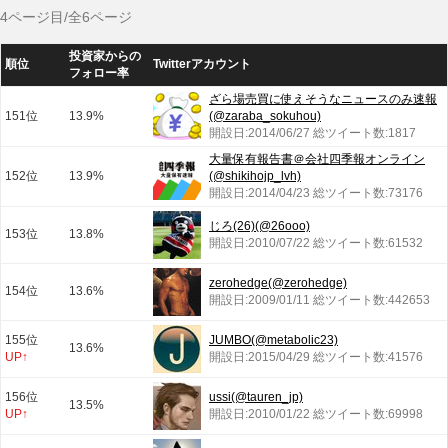
4ページ目/全6ページ
投資家からの
順位
Twitterアカウント
フォロー率
ざら場売買に使えそうなニュースのみ速報
151位
13.9%
(@zaraba_sokuhou)
開設日:2014/06/27 総ツイート数:1817
大量保有報告書＠会社四季報オンライン
152位
13.9%
(@shikihojp_lvh)
開設日:2014/04/23 総ツイート数:73176
じろ(26)(@26ooo)
153位
13.8%
開設日:2010/07/22 総ツイート数:61532
zerohedge(@zerohedge)
154位
13.6%
開設日:2009/01/11 総ツイート数:442653
155位
JUMBO(@metabolic23)
13.6%
UP↑
開設日:2015/04/29 総ツイート数:41576
156位
ussi(@tauren_jp)
13.5%
UP↑
開設日:2010/01/22 総ツイート数:69998