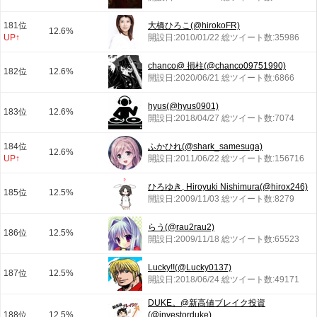
181位
大橋ひろこ(@hirokoFR)
12.6%
UP↑
開設日:2010/01/22 総ツイート数:35986
chanco@ 損柱(@chanco09751990)
182位
12.6%
開設日:2020/06/21 総ツイート数:6866
hyus(@hyus0901)
183位
12.6%
開設日:2018/04/27 総ツイート数:7074
184位
ふかひれ(@shark_samesuga)
12.6%
UP↑
開設日:2011/06/22 総ツイート数:156716
ひろゆき, Hiroyuki Nishimura(@hirox246)
185位
12.5%
開設日:2009/11/03 総ツイート数:8279
らう(@rau2rau2)
186位
12.5%
開設日:2009/11/18 総ツイート数:65523
Lucky!!(@Lucky0137)
187位
12.5%
開設日:2018/06/24 総ツイート数:49171
DUKE。@新高値ブレイク投資
188位
12.5%
(@investorduke)