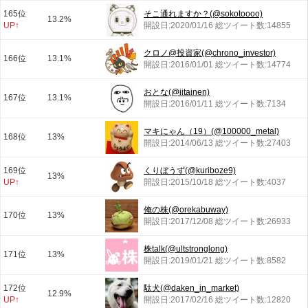
165位
そこ通れますか？(@sokotoooo)
13.2%
UP↑
開設日:2020/01/16 総ツイート数:14855
クロノ@投資家(@chrono_investor)
166位
13.1%
開設日:2016/01/01 総ツイート数:14774
おとな(@iitainen)
167位
13.1%
開設日:2016/01/11 総ツイート数:7134
マキにゃん（19）(@100000_metal)
168位
13%
開設日:2014/06/13 総ツイート数:27403
169位
くりぼうず(@kuriboze9)
13%
UP↑
開設日:2015/10/18 総ツイート数:4037
俺の株(@orekabuway)
170位
13%
開設日:2017/12/08 総ツイート数:26933
株talk(@ultstronglong)
171位
13%
開設日:2019/01/21 総ツイート数:8582
172位
駄犬(@daken_in_market)
12.9%
UP↑
開設日:2017/02/16 総ツイート数:12820