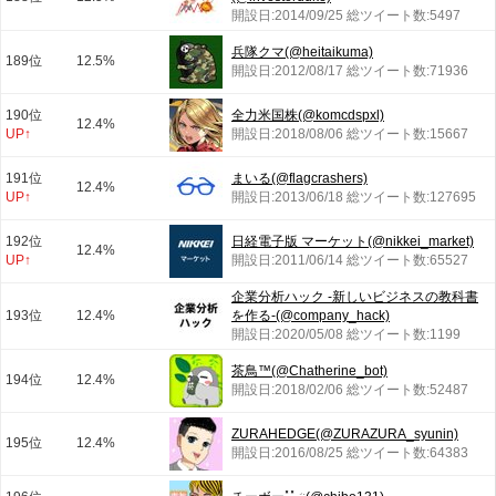
開設日:2014/09/25 総ツイート数:5497
兵隊クマ(@heitaikuma)
189位
12.5%
開設日:2012/08/17 総ツイート数:71936
190位
全力米国株(@komcdspxl)
12.4%
UP↑
開設日:2018/08/06 総ツイート数:15667
191位
まいる(@flagcrashers)
12.4%
UP↑
開設日:2013/06/18 総ツイート数:127695
192位
日経電子版 マーケット(@nikkei_market)
12.4%
UP↑
開設日:2011/06/14 総ツイート数:65527
企業分析ハック -新しいビジネスの教科書
193位
12.4%
を作る-(@company_hack)
開設日:2020/05/08 総ツイート数:1199
茶鳥™(@Chatherine_bot)
194位
12.4%
開設日:2018/02/06 総ツイート数:52487
ZURAHEDGE(@ZURAZURA_syunin)
195位
12.4%
開設日:2016/08/25 総ツイート数:64383