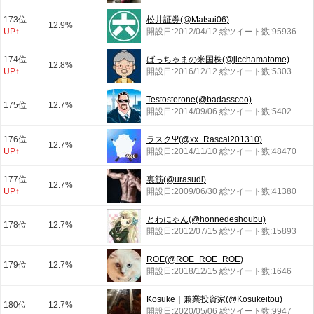
173位
松井証券(@Matsui06)
12.9%
UP↑
開設日:2012/04/12 総ツイート数:95936
174位
ばっちゃまの米国株(@jicchamatome)
12.8%
UP↑
開設日:2016/12/12 総ツイート数:5303
Testosterone(@badassceo)
175位
12.7%
開設日:2014/09/06 総ツイート数:5402
176位
ラスクΨ(@xx_Rascal201310)
12.7%
UP↑
開設日:2014/11/10 総ツイート数:48470
177位
裏筋(@urasudi)
12.7%
UP↑
開設日:2009/06/30 総ツイート数:41380
とわにゃん(@honnedeshoubu)
178位
12.7%
開設日:2012/07/15 総ツイート数:15893
ROE(@ROE_ROE_ROE)
179位
12.7%
開設日:2018/12/15 総ツイート数:1646
Kosuke｜兼業投資家(@Kosukeitou)
180位
12.7%
開設日:2020/05/06 総ツイート数:9947