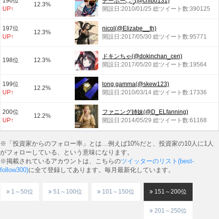
196位
チーボー◟̽◞̽ ༘(@chibo131)
12.3%
UP↑
開設日:2010/01/25 総ツイート数:390125
197位
nicol(@Elizabe__th)
12.3%
UP↑
開設日:2017/05/30 総ツイート数:95771
ドキンちゃ(@dokinchan_cen)
198位
12.3%
開設日:2017/05/20 総ツイート数:19564
199位
long gamma(@skew123)
12.2%
UP↑
開設日:2010/03/14 総ツイート数:17336
200位
ファニング姉妹(@D_ELfanning)
12.2%
UP↑
開設日:2014/05/29 総ツイート数:61168
※「投資家からのフォロー率」とは…例えば10%だと、投資家の10人に1人
がフォローしている、という意味になります。
※掲載されているアカウントは、こちらの
ツイッターのリスト(best-
follow300)
に全て登録してあります。毎月最新化しています。
1～50位
51～100位
101～150位
151～200位
201～250位