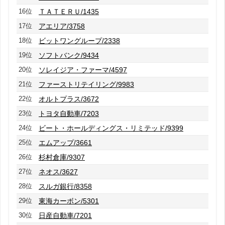
16位
ＴＡＴＥＲＵ/1435
17位
アエリア/3758
18位
ビットワングループ/2338
19位
ソフトバンク/9434
20位
ソレイジア・ファーマ/4597
21位
ファーストリテイリング/9983
22位
オルトプラス/3672
23位
トヨタ自動車/7203
24位
ビート・ホールディングス・リミテッド/9399
25位
エムアップ/3661
26位
杉村倉庫/9307
27位
ネオス/3627
28位
スルガ銀行/8358
29位
東海カーボン/5301
30位
日産自動車/7201