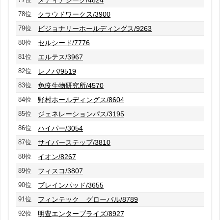
78位
クラウドワークス/3900
79位
ビジョナリーホールディングス/9263
80位
セルシード/7776
81位
エルテス/3967
82位
レノバ/9519
83位
免疫生物研究所/4570
84位
野村ホールディングス/8604
85位
ジェネレーションパス/3195
86位
ハイパー/3054
87位
サイバーステップ/3810
88位
イオン/8267
89位
フィスコ/3807
90位
ブレインパッド/3655
91位
フィンテック グローバル/8789
92位
明豊エンタープライズ/8927