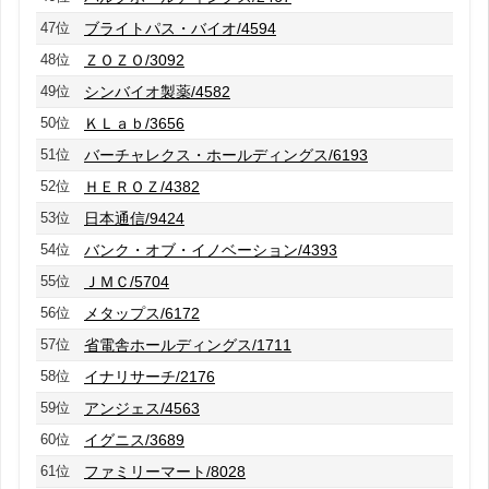
47位
ブライトパス・バイオ/4594
48位
ＺＯＺＯ/3092
49位
シンバイオ製薬/4582
50位
ＫＬａｂ/3656
51位
バーチャレクス・ホールディングス/6193
52位
ＨＥＲＯＺ/4382
53位
日本通信/9424
54位
バンク・オブ・イノベーション/4393
55位
ＪＭＣ/5704
56位
メタップス/6172
57位
省電舎ホールディングス/1711
58位
イナリサーチ/2176
59位
アンジェス/4563
60位
イグニス/3689
61位
ファミリーマート/8028