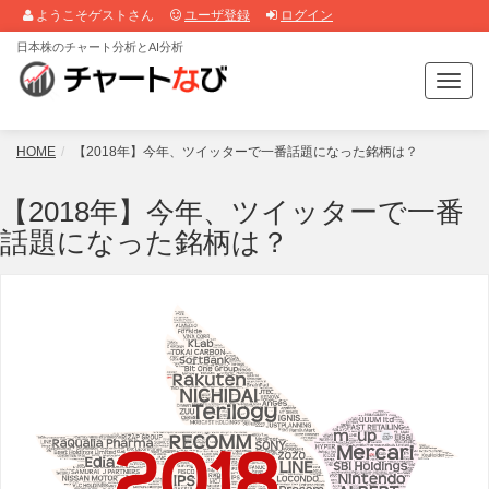
ようこそゲストさん
ユーザ登録
ログイン
日本株のチャート分析とAI分析
T
o
g
g
HOME
【2018年】今年、ツイッターで一番話題になった銘柄は？
l
e
【2018年】今年、ツイッターで一番
n
話題になった銘柄は？
a
v
i
g
a
t
i
o
n