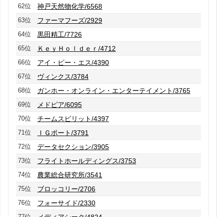
62位
神戸天然物化学/6568
63位
ファーマフーズ/2929
64位
黒田精工/7726
65位
ＫｅｙＨｏｌｄｅｒ/4712
66位
アイ・ピー・エス/4390
67位
ヴィンクス/3784
68位
ガンホー・オンライン・エンターテイメント/3765
69位
メドピア/6095
70位
チームスピリット/4397
71位
ＩＧポート/3791
72位
データセクション/3905
73位
フライトホールディングス/3753
74位
農業総合研究所/3541
75位
ブロッコリー/2706
76位
フォーサイド/2330
77位
メディアシーク/4824