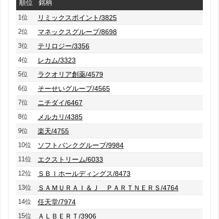
順位
銘柄
1位
リミックスポイント/3825
2位
マネックスグループ/8698
3位
テリロジー/3356
4位
レカム/3323
5位
ラクオリア創薬/4579
6位
そーせいグループ/4565
7位
ニチダイ/6467
8位
メルカリ/4385
9位
楽天/4755
10位
ソフトバンクグループ/9984
11位
エクストリーム/6033
12位
ＳＢＩホールディングス/8473
13位
ＳＡＭＵＲＡＩ＆Ｊ ＰＡＲＴＮＥＲＳ/4764
14位
任天堂/7974
15位
ＡＬＢＥＲＴ/3906